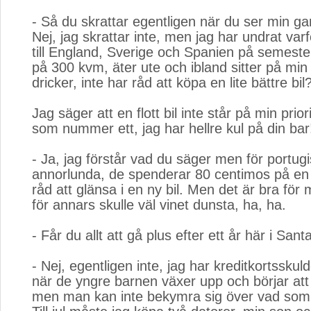
- Så du skrattar egentligen när du ser min g
Nej, jag skrattar inte, men jag har undrat var
till England, Sverige och Spanien på semester
på 300 kvm, äter ute och ibland sitter på min
dricker, inte har råd att köpa en lite bättre bil?
Jag säger att en flott bil inte står på min priori
som nummer ett, jag har hellre kul på din bar
- Ja, jag förstår vad du säger men för portug
annorlunda, de spenderar 80 centimos på en k
råd att glänsa i en ny bil. Men det är bra för 
för annars skulle väl vinet dunsta, ha, ha.
- Får du allt att gå plus efter ett år här i San
- Nej, egentligen inte, jag har kreditkortsskul
när de yngre barnen växer upp och börjar att
men man kan inte bekymra sig över vad som