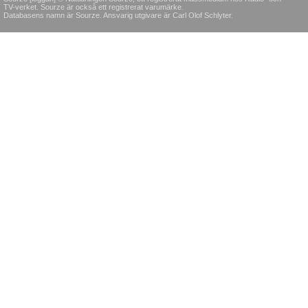
TV-verket. Sourze är också ett registrerat varumärke.
Databasens namn är Sourze. Ansvarig utgivare är Carl Olof Schlyter.