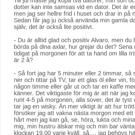
Till jul måste jag köpa två datorer, min son o
dotter kan inte samsas vid en dator. Det är en
men jag ser hellre frid i huset och drar in på
Sedan får jag ju också använda min gamla dat
själv, det är också lite positivt.
- Du är alltid glad och positiv Alvaro, men du 
börda på dina axlar, hur grejar du det? Sena
tidigat på morgonen för att ta hand om lilla Ir
är 2 å?
- Så fort jag har 5 minuter eller 2 timmar, så 
ner och tittar på TV, tar ett glas öl eller vin, 
någon timme eller går ut och tar en kaffe me
känner. Det viktigaste för mig är att när ja
runt 4-5 på morgonen, alla sover, det är tyst 
tar jag en wisky. Än mer viktigt är att hur tröt
försöker jag att vakna nästa morgon med ett l
hårt men jag kan gå, se, höra, lukta och min
mig, min hustru älskar mig och min bar vänta
klockan 19.00 varje kväll, så.... jag behövs här