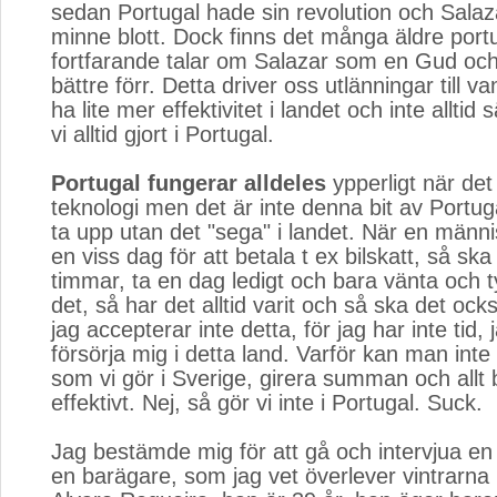
sedan Portugal hade sin revolution och Salaza
minne blott. Dock finns det många äldre port
fortfarande talar om Salazar som en Gud och 
bättre förr. Detta driver oss utlänningar till van
ha lite mer effektivitet i landet och inte alltid
vi alltid gjort i Portugal.
Portugal fungerar alldeles
ypperligt när det
teknologi men det är inte denna bit av Portuga
ta upp utan det "sega" i landet. När en männis
en viss dag för att betala t ex bilskatt, så sk
timmar, ta en dag ledigt och bara vänta och t
det, så har det alltid varit och så ska det ocks
jag accepterar inte detta, för jag har inte tid,
försörja mig i detta land. Varför kan man inte
som vi gör i Sverige, girera summan och allt 
effektivt. Nej, så gör vi inte i Portugal. Suck.
Jag bestämde mig för att gå och intervjua en 
en barägare, som jag vet överlever vintrarna