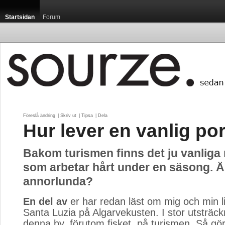
Startsidan
Forum
Föreslå ändring
| 
Skriv ut
| 
Tipsa
| 
Dela
Hur lever en vanlig po
Bakom turismen finns det ju vanliga
som arbetar hårt under en säsong. Ä
annorlunda?
En del av
er har redan läst om mig och min lil
Santa Luzia på Algarvekusten. I stor utsträck
denna by, förutom fisket, på turismen. Så gö