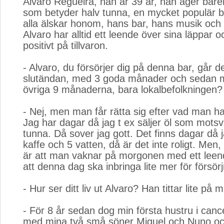
Alvaro Regueira, han är 39 år, han äger bar
som betyder halv tunna, en mycket populär ba
alla älskar honom, hans bar, hans musik och
Alvaro har alltid ett leende över sina läppar oc
positivt på tillvaron.
- Alvaro, du försörjer dig på denna bar, går de
slutändan, med 3 goda månader och sedan m
övriga 9 månaderna, bara lokalbefolkningen?
- Nej, men man får rätta sig efter vad man ha
Jag har dagar då jag t ex säljer öl som motsv
tunna. Då sover jag gott. Det finns dagar då j
kaffe och 5 vatten, då är det inte roligt. Men, 
är att man vaknar på morgonen med ett leen
att denna dag ska inbringa lite mer för försör
- Hur ser ditt liv ut Alvaro? Han tittar lite på 
- För 8 år sedan dog min första hustru i cance
med mina två små söner Miguel och Nuno och