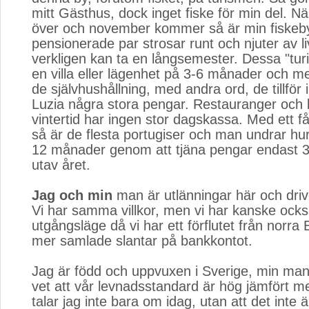
mitt Gästhus, dock inget fiske för min del. N
över och november kommer så är min fiskeby
pensionerade par strosar runt och njuter av l
verkligen kan ta en långsemester. Dessa "turi
en villa eller lägenhet på 3-6 månader och m
de självhushållning, med andra ord, de tillför 
Luzia några stora pengar. Restauranger och 
vintertid har ingen stor dagskassa. Med ett f
så är de flesta portugiser och man undrar hu
12 månader genom att tjäna pengar endast 
utav året.
Jag och min
man är utlänningar här och drive
Vi har samma villkor, men vi har kanske ocks
utgångsläge då vi har ett förflutet från norra
mer samlade slantar på bankkontot.
Jag är född och uppvuxen i Sverige, min man
vet att vår levnadsstandard är hög jämfört m
talar jag inte bara om idag, utan att det inte 