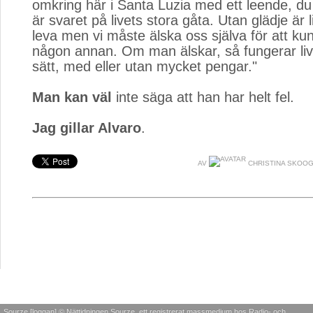
omkring här i Santa Luzia med ett leende, du ä
är svaret på livets stora gåta. Utan glädje är li
leva men vi måste älska oss själva för att ku
någon annan. Om man älskar, så fungerar liv
sätt, med eller utan mycket pengar."
Man kan väl
inte säga att han har helt fel.
Jag gillar Alvaro
.
AV
CHRISTINA SKOO
Sourze [loggan] © Nättidningen Sourze, ett registrerat massmedium hos Radio- och