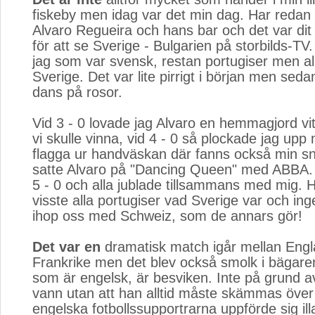
fiskeby men idag var det min dag. Har redan 
Alvaro Regueira och hans bar och det var dit j
för att se Sverige - Bulgarien på storbilds-TV
jag som var svensk, restan portugiser men all
Sverige. Det var lite pirrigt i början men seda
dans på rosor.
Vid 3 - 0 lovade jag Alvaro en hemmagjord v
vi skulle vinna, vid 4 - 0 så plockade jag up
flagga ur handväskan där fanns också min s
satte Alvaro på "Dancing Queen" med ABBA.
5 - 0 och alla jublade tillsammans med mig. He
visste alla portugiser vad Sverige var och in
ihop oss med Schweiz, som de annars gör!
Det var en
dramatisk match igår mellan Engl
Frankrike men det blev också smolk i bägare
som är engelsk, är besviken. Inte på grund av
vann utan att han alltid måste skämmas över 
engelska fotbollssupportrarna uppförde sig ill