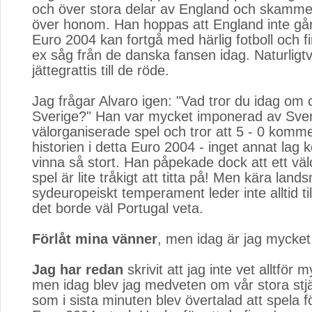
och över stora delar av England och skammen
över honom. Han hoppas att England inte går
Euro 2004 kan fortgå med härlig fotboll och f
ex såg från de danska fansen idag. Naturligt
jättegrattis till de röde.
Jag frågar Alvaro igen: "Vad tror du idag om
Sverige?" Han var mycket imponerad av Sve
välorganiserade spel och tror att 5 - 0 kommer 
historien i detta Euro 2004 - inget annat lag
vinna så stort. Han påpekade dock att ett väl
spel är lite tråkigt att titta på! Men kära lands
sydeuropeiskt temperament leder inte alltid til
det borde väl Portugal veta.
Förlåt mina vänner
, men idag är jag myck
Jag har redan
skrivit att jag inte vet alltför 
men idag blev jag medveten om vår stora st
som i sista minuten blev övertalad att spela f