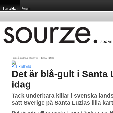
Startsidan
Forum
Föreslå ändring
| 
Skriv ut
| 
Tipsa
| 
Dela
Det är blå-gult i Santa
idag
Tack underbara killar i svenska lands
satt Sverige på Santa Luzias lilla kart
Det är inte
alltför mycket som händer i min lill