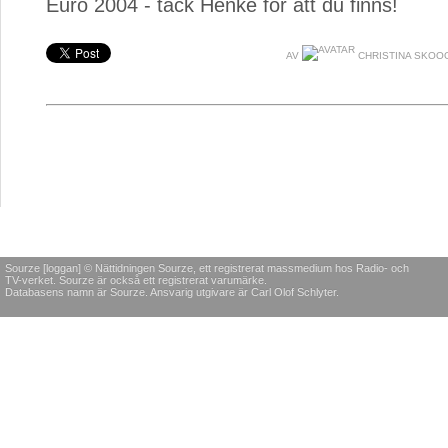
Euro 2004 - tack Henke för att du finns!
AV
CHRISTINA SKOO
Sourze [loggan] © Nättidningen Sourze, ett registrerat massmedium hos Radio- och
TV-verket. Sourze är också ett registrerat varumärke.
Databasens namn är Sourze. Ansvarig utgivare är Carl Olof Schlyter.