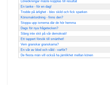
Löneökningar måste kopplas till resultat
En tanke - för en dag!
Trodde på ärlighet - blev skild och fick sparken
Könsmaktordning - finns den?
Stoppa upp ismerna där de hör hemma
Dags för nya frågetecken?
Släng inte skit på vår demokrati!
Ett tappert försök till smärthet!
Vem granskar granskarna?
En vår av blod och våld - varför?
De flesta män vill också ha jämlikhet mellan könen