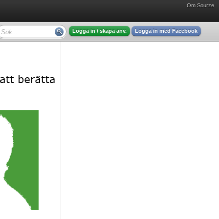
Om Sourze
Logga in / skapa anv.
Logga in med Facebook