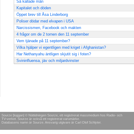
Så kallade män
Kapitalet och döden
Öppet brev till Åsa Linderborg
Poliser dödar med elvapen i USA
Narcissismen, Facebook och makten
4 frågor om de 2 tornen den 11 september
Vem tjänade på 11 september?
Vilka hjälper vi egentligen med kriget i Afghanistan?
Har Nethanyahu äntligen skjutit sig i foten?
Svininfluensa, jäv och miljardvinster
Sourze [loggan] © Nättidningen Sourze, ett registrerat massmedium hos Radio- och
TV-verket. Sourze är också ett registrerat varumärke.
Databasens namn är Sourze. Ansvarig utgivare är Carl Olof Schlyter.