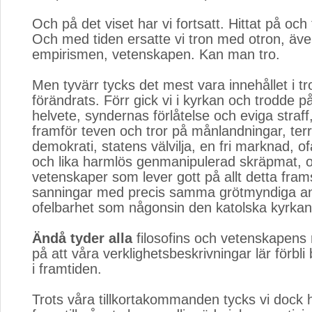
Och på det viset har vi fortsatt. Hittat på och 
Och med tiden ersatte vi tron med otron, ä
empirismen, vetenskapen. Kan man tro.
Men tyvärr tycks det mest vara innehållet i t
förändrats. Förr gick vi i kyrkan och trodde 
helvete, syndernas förlåtelse och eviga straff, 
framför teven och tror på månlandningar, terro
demokrati, statens välvilja, en fri marknad, of
och lika harmlös genmanipulerad skräpmat, 
vetenskaper som lever gott på allt detta frams
sanningar med precis samma grötmyndiga a
ofelbarhet som någonsin den katolska kyrkan
Ändå tyder alla
filosofins och vetenskapens res
på att våra verklighetsbeskrivningar lär förbli 
i framtiden.
Trots våra tillkortakommanden tycks vi dock h