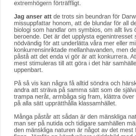
extremhögern förträffligt.
Jag anser att
de trots sin beundran för Darwi
missuppfattar honom, att de blundar för all 
biologi som handlar om symbios, om allt livs
beroende. Det är det upplysta egenintresset 
nödvändig för att underlätta våra mer eller m
konkurrensinriktade mellanhavanden, men det
påstå att det enda vi gör är att konkurrera. At
mest stimuleras till att göra i det här samhäl
uppenbart.
På så vis kan några få alltid söndra och härsk
andra att sträva på samma sätt som de själva
trampa neråt, armbåga sig fram, klättra över l
på alla sätt upprätthålla klassamhället.
Många påstår att sådan är den mänskliga n
man ser på nutida och tidigare samhällen mä
den mänskliga naturen är något av det mest 