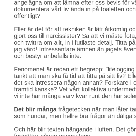
angelägna om att lämna efter oss bevis för vå
dokumentera vårt liv ända in på toaletten och
offentligt?
Eller är det för att tekniken är lätt åtkomlig 
gjort oss till narcissister? Så att vi måste fota
och twittra om allt, in i futilaste detalj. Titta p
jag värd! Intressantare ämnen än jagets äve
och bestyr anbefalls inte.
Fenomenet är redan ett begrepp: "lifelogging
tänkt att man ska få tid att titta på sitt liv? El
det ska intressera någon annan? Forskare i 
framtid kanske? Vet vårt kollektiva undermed
vi inte har många varv kvar runt den här sol
Det blir många
frågetecken när man låter ta
som hundar, men hellre bra frågor än dåliga s
Och här blir texten hängande i luften. Det gö