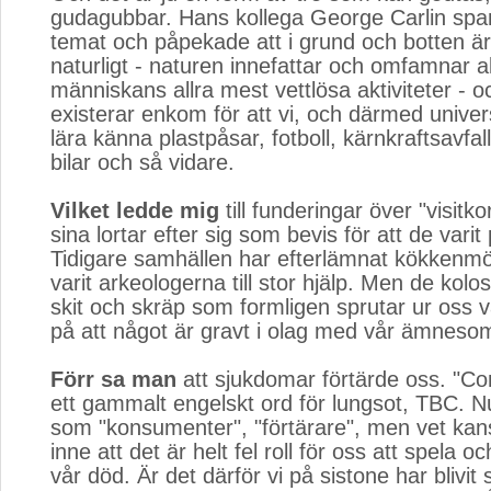
gudagubbar. Hans kollega George Carlin spa
temat och påpekade att i grund och botten är 
naturligt - naturen innefattar och omfamnar al
människans allra mest vettlösa aktiviteter - o
existerar enkom för att vi, och därmed unive
lära känna plastpåsar, fotboll, kärnkraftsavfall,
bilar och så vidare.
Vilket ledde mig
till funderingar över "visitko
sina lortar efter sig som bevis för att de varit
Tidigare samhällen har efterlämnat kökkenm
varit arkeologerna till stor hjälp. Men de kol
skit och skräp som formligen sprutar ur oss v
på att något är gravt i olag med vår ämnesom
Förr sa man
att sjukdomar förtärde oss. "Co
ett gammalt engelskt ord för lungsot, TBC. Nu
som "konsumenter", "förtärare", men vet kan
inne att det är helt fel roll för oss att spela oc
vår död. Är det därför vi på sistone har blivit 