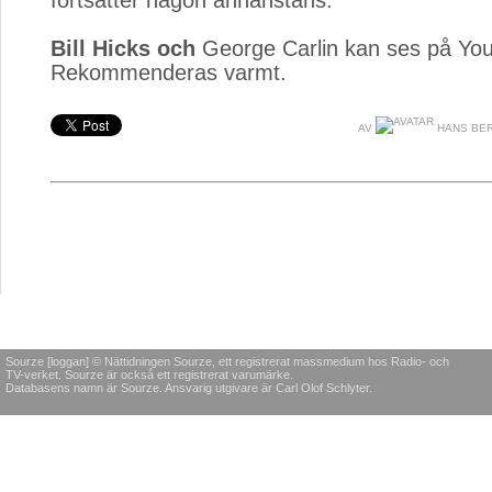
fortsätter någon annanstans.
Bill Hicks och
George Carlin kan ses på You
Rekommenderas varmt.
AV
HANS BE
Sourze [loggan] © Nättidningen Sourze, ett registrerat massmedium hos Radio- och
TV-verket. Sourze är också ett registrerat varumärke.
Databasens namn är Sourze. Ansvarig utgivare är Carl Olof Schlyter.