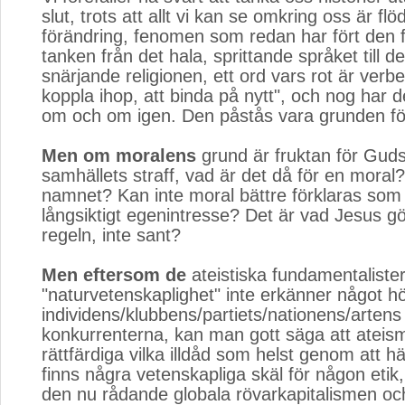
slut, trots att allt vi kan se omkring oss är fl
förändring, fenomen som redan har fört den f
tanken från det hala, sprittande språket till d
snärjande religionen, ett ord vars rot är verbet
koppla ihop, att binda på nytt", och nog har 
om och om igen. Den påstås vara grunden fö
Men om moralens
grund är fruktan för Guds 
samhällets straff, vad är det då för en moral
namnet? Kan inte moral bättre förklaras som
långsiktigt egenintresse? Det är vad Jesus gör
regeln, inte sant?
Men eftersom de
ateistiska fundamentaliste
"naturvetenskaplighet" inte erkänner något h
individens/klubbens/partiets/nationens/artens
konkurrenterna, kan man gott säga att ateis
rättfärdiga vilka illdåd som helst genom att hä
finns några vetenskapliga skäl för någon etik,
den nu rådande globala rövarkapitalismen oc