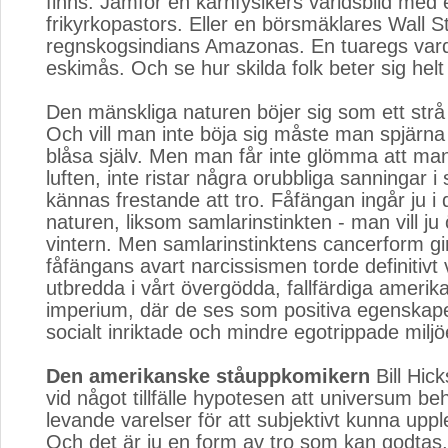
finns. Jämför en kärnfysikers världsbild med 
frikyrkopastors. Eller en börsmäklares Wall 
regnskogsindians Amazonas. En tuaregs va
eskimås. Och se hur skilda folk beter sig helt 
Den mänskliga naturen böjer sig som ett strå 
Och vill man inte böja sig måste man spjärn
blåsa själv. Men man får inte glömma att man
luften, inte ristar några orubbliga sanningar i 
kännas frestande att tro. Fåfängan ingår ju i
naturen, liksom samlarinstinkten - man vill ju
vintern. Men samlarinstinktens cancerform gi
fåfängans avart narcissismen torde definitivt
utbredda i vårt övergödda, fallfärdiga amerik
imperium, där de ses som positiva egenskape
socialt inriktade och mindre egotrippade miljö
Den amerikanske ståuppkomikern
Bill Hic
vid något tillfälle hypotesen att universum 
levande varelser för att subjektivt kunna upple
Och det är ju en form av tro som kan godtas,