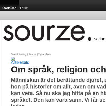
Startsidan
Forum
Föreslå ändring
| 
Skriv ut
| 
Tipsa
| 
Dela
Om språk, religion oc
Människan är det berättande djuret, al
hon på historier om allt, även om vad
kan veta. Så nu ska jag hitta på en h
språket. Den kan vara sann. Vi får se