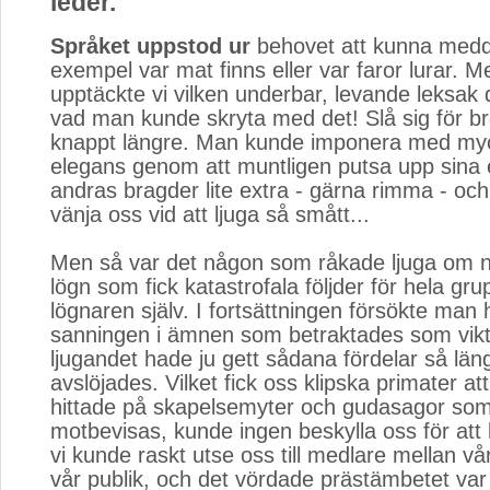
leder.
Språket uppstod ur
behovet att kunna meddel
exempel var mat finns eller var faror lurar. M
upptäckte vi vilken underbar, levande leksak 
vad man kunde skryta med det! Slå sig för b
knappt längre. Man kunde imponera med myc
elegans genom att muntligen putsa upp sina 
andras bragder lite extra - gärna rimma - och
vänja oss vid att ljuga så smått...
Men så var det någon som råkade ljuga om nå
lögn som fick katastrofala följder för hela gr
lögnaren själv. I fortsättningen försökte man hål
sanningen i ämnen som betraktades som vik
ljugandet hade ju gett sådana fördelar så läng
avslöjades. Vilket fick oss klipska primater att
hittade på skapelsemyter och gudasagor som
motbevisas, kunde ingen beskylla oss för att 
vi kunde raskt utse oss till medlare mellan vå
vår publik, och det vördade prästämbetet var 