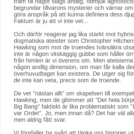
fram till något slags andlig, ödmjuk agnostic
begrundar tillvarons mysterier och värnar om l
göra anspråk på att kunna definiera dess dju
Faktum är ju att vi inte vet...
Och därför reagerar jag lika starkt mot hybri
dogmatiska ateister som Christopher Hitchen
Hawking som mot de troendes tvärsäkra utsa
inte är någon vitskäggig gubbe som håller örn
från himlen är vi överens om. Men ateisterna 
någon andlig dimension, om man får kalla de
överhuvudtaget kan existera. De utger sig för
de inte kan veta, precis som de troende.
De vet "nästan allt" om skapelsen till exempel
Hawking, men de glömmer att "Det hela börj
Big Bang" faktiskt är lika problematiskt som 
var Ordet". Jo, men innan då? Det har väl alla
men aldrig fått svar.
Vi förefaller ha svårt att tänka oss historier u