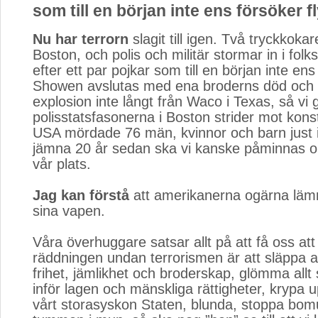
som till en början inte ens försöker fl
Nu har terrorn
slagit till igen. Två tryckkokar
Boston, och polis och militär stormar in i folk
efter ett par pojkar som till en början inte ens 
Showen avslutas med ena broderns död och 
explosion inte långt från Waco i Texas, så vi
polisstatsfasonerna i Boston strider mot konst
USA mördade 76 män, kvinnor och barn just 
jämna 20 år sedan ska vi kanske påminnas om
vår plats.
Jag kan förstå
att amerikanerna ogärna lämna
sina vapen.
Våra överhuggare satsar allt på att få oss att
räddningen undan terrorismen är att släppa a
frihet, jämlikhet och broderskap, glömma allt
inför lagen och mänskliga rättigheter, krypa u
vårt storasyskon Staten, blunda, stoppa bomu