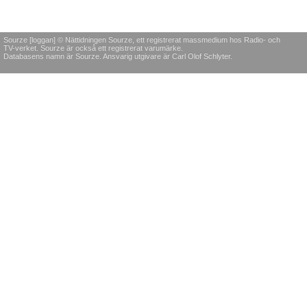
Sourze [loggan] © Nättidningen Sourze, ett registrerat massmedium hos Radio- och
TV-verket. Sourze är också ett registrerat varumärke.
Databasens namn är Sourze. Ansvarig utgivare är Carl Olof Schlyter.