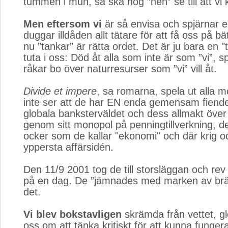
tummen i mun, så ska nog ”hen” se till att vi 
Men eftersom vi
är så envisa och spjärnar e
duggar illdåden allt tätare för att få oss på b
nu ”tankar” är rätta ordet. Det är ju bara en "
tuta i oss: Död åt alla som inte är som ”vi”, s
råkar bo över naturresurser som ”vi” vill åt.
Divide et impere
, sa romarna, spela ut alla mo
inte ser att de har EN enda gemensam fiende, 
globala banksterväldet och dess allmakt över 
genom sitt monopol på penningtillverkning, d
ocker som de kallar "ekonomi" och där krig oc
yppersta affärsidén.
Den 11/9 2001 tog de till storsläggan och rev
på en dag. De ”jämnades med marken av brä
det.
Vi blev bokstavligen
skrämda från vettet, glöm
oss om att tänka kritiskt för att kunna funge