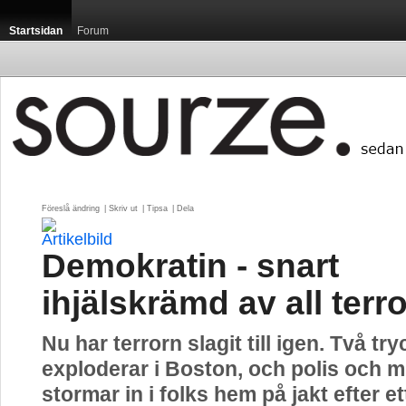
Startsidan
Forum
Föreslå ändring
| 
Skriv ut
| 
Tipsa
| 
Dela
Demokratin - snart
ihjälskrämd av all terr
Nu har terrorn slagit till igen. Två t
exploderar i Boston, och polis och mi
stormar in i folks hem på jakt efter et