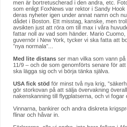
men är bortretuscherad i den andra, etc. Fot
som enligt FoxNews var rektor i Sandy Hook 
deras nyheter igen under annat namn och nu s
dådet i Boston. Ett misstag, kanske, men trol
avsikten just att röra om till max i våra huvud
fattar noll av vad som händer. Mario Cuomo, 
guvernör i New York, tycker vi ska fatta att 
"nya normala"...
Med lite distans
ser man vilka som vann på 
11/9 – och de som genomförts senare för att
ska lägga sig och vi börja tänka själva.
USA fick stöd
för minst två nya krig, ”säkerhe
gör storkovan på att sälja övervakning överal
nakenskanning till flygplatserna, och vi fogar 
Vinnarna, bankirer och andra diskreta krigspro
flinar och håvar in.