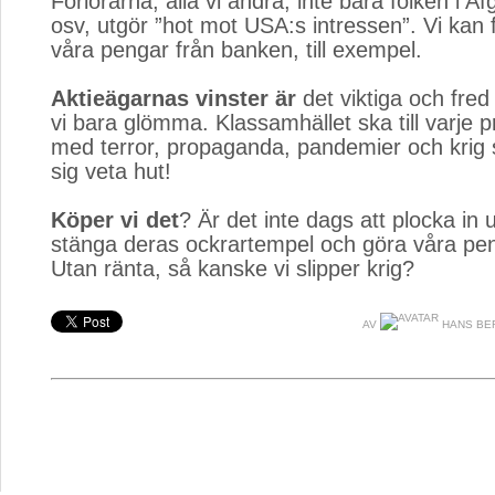
Förlorarna, alla vi andra, inte bara folken i Af
osv, utgör ”hot mot USA:s intressen”. Vi kan 
våra pengar från banken, till exempel.
Aktieägarnas vinster är
det viktiga och fred
vi bara glömma. Klassamhället ska till varje 
med terror, propaganda, pandemier och krig 
sig veta hut!
Köper vi det
? Är det inte dags att plocka in 
stänga deras ockrartempel och göra våra pen
Utan ränta, så kanske vi slipper krig?
AV
HANS BE