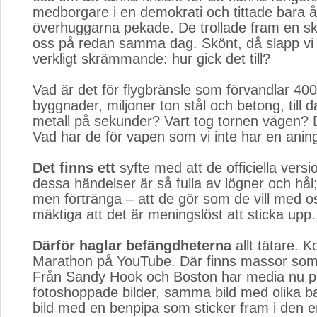
medborgare i en demokrati och tittade bara åt 
överhuggarna pekade. De trollade fram en skyl
oss på redan samma dag. Skönt, då slapp vi 
verkligt skrämmande: hur gick det till?
Vad är det för flygbränsle som förvandlar 40
byggnader, miljoner ton stål och betong, till
metall på sekunder? Vart tog tornen vägen? D
Vad har de för vapen som vi inte har en ani
Det finns ett
syfte med att de officiella versi
dessa händelser är så fulla av lögner och hål
men förtränga – att de gör som de vill med os
mäktiga att det är meningslöst att sticka upp.
Därför haglar befängdheterna
allt tätare. K
Marathon på YouTube. Där finns massor som f
Från Sandy Hook och Boston har media nu pu
fotoshoppade bilder, samma bild med olika b
bild med en benpipa som sticker fram i den e