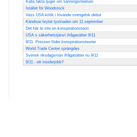
Kalla fakta ljuger om sanningsrörelsen
Istället för Woodstock
Vass USA-kritik i lovande svengelsk debut
Kändisar bryter tystnaden om 11 september
Det här är inte en konspirationsteori
USA:s säkerhetstjänst ifrågasätter 9/11
9/11: Pressen föder konspirationsteorier
World Trade Center sprängdes
Svensk riksdagsman ifrågasätter nu 9/11
9/11 - ett insiderjobb?