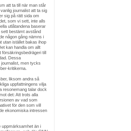
att ta till när man står 
anlig journalist att ta sig
er sig på rätt sida om
t, som vi sett, inte alls
iella utlåtandena baserar
t sett bestämt avstånd
om de någon gång nämns i
utan istället bakas ihop
Det kan handla om allt
 försäkringsbedrägeri till
rdad. Dessa
journalist, men tycks
r-kritikerna.
mber, liksom andra så
liga uppfattningens vilja
 Detta resonemang talar dock
t det: Att trots alla
versionen av vad som
ativet för den som vill
nde ekonomiska intressen
e uppmärksamhet än i 