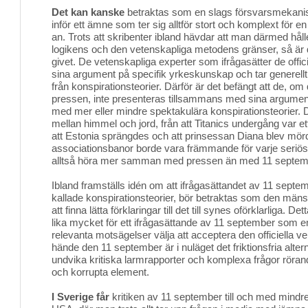
Det kan kanske
betraktas som en slags försvarsmekanism 
inför ett ämne som ter sig alltför stort och komplext för en v
an. Trots att skribenter ibland hävdar att man därmed håll
logikens och den vetenskapliga metodens gränser, så är de
givet. De vetenskapliga experter som ifrågasätter de offic
sina argument på specifik yrkeskunskap och tar generell
från konspirationsteorier. Därför är det befängt att de, 
pressen, inte presenteras tillsammans med sina argument 
med mer eller mindre spektakulära konspirationsteorier. 
mellan himmel och jord, från att Titanics undergång var ett
att Estonia sprängdes och att prinsessan Diana blev mö
associationsbanor borde vara främmande för varje seriös 
alltså höra mer samman med pressen än med 11 septembe
Ibland framställs idén om att ifrågasättandet av 11 septe
kallade konspirationsteorier, bör betraktas som den mänsk
att finna lätta förklaringar till det till synes oförklarliga.
lika mycket för ett ifrågasättande av 11 september som emo
relevanta motsägelser välja att acceptera den officiella 
hände den 11 september är i nuläget det friktionsfria altern
undvika kritiska larmrapporter och komplexa frågor röra
och korrupta element.
I Sverige får
kritiken av 11 september till och med mindr