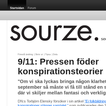
Startsidan
Forum
Föreslå ändring
| 
Skriv ut
| 
Tipsa
| 
Dela
9/11: Pressen föder
konspirationsteorier
"Om vi ska lyckas bringa någon klarhet
september så måste vi få till stånd en 
där vi skiljer mellan fantasi och verklig
DN:s Torbjörn Elensky försöker i sin artikel
"Ej folkbildni
konspirationer stänger samtalet."
som publicerades den 11