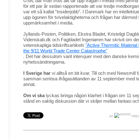
USA, där man trots allt tar upp frågan i media med jäm
för ett par år sedan rapporterade att var tredje medborga
var ett så kallat ”insiderjobb”. I Danmark har en intellektu
upp ögonen för tvivelaktigheterna och frågan har därmed fåt
uppmärksamhet i media.
Jyllands-Posten, Politiken, Ekstra Bladet, Kristeligt Dagb
Videnskab.dk och Fagbladet Ingeniøren har skrivit om de
vetenskapliga tidskriftsartikeln
"Active Thermitic Material
the 9/11 World Trade Center Catastrophe"
. Det har dessutom varit intervjuer med den danske kemist
nyhetssändningarna.
I Sverige har
vi alltså en bit kvar. Till och med Newsmill fal
samman seriösa ifrågasättanden av 11 september med t
annat.
Om vi ska
lyckas bringa någon klarhet i frågan om 11 sept
stånd en saklig diskussion där vi skiljer mellan fantasi och
AV
FRED