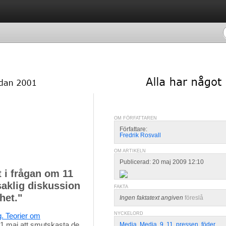
OM FÖRFATTAREN
Författare:
Fredrik Rosvall
OM ARTIKELN
Publicerad: 20 maj 2009 12:10
 i frågan om 11
saklig diskussion
FAKTA
het."
Ingen faktatext angiven
föreslå
NYCKELORD
ng. Teorier om
 maj att smutskasta de 
Media
,
Media
,
9
,
11
,
pressen
,
föder
,