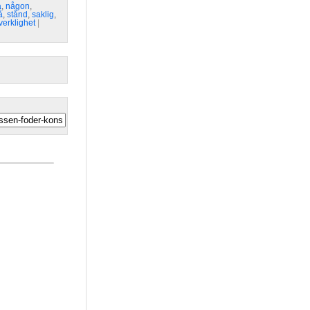
a
,
någon
,
å
,
stånd
,
saklig
,
verklighet
| 