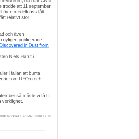
na mellanrum, och där CNN
re trodde att 11 september
ell övre medelklass fått
t relativt stor
lad och även
n nyligen publicerade
 Discovered in Dust from
en Niels Harrit i
ler i fällan att bunta 
eorier om UFO:n och
ember så måste vi få till 
 verklighet.
RIK ROSVALL
20 MAJ 2009 12:10