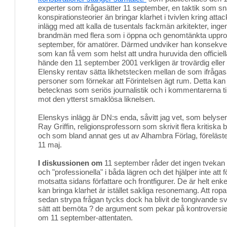
experter som ifrågasätter 11 september, en taktik som sn
konspirationsteorier än bringar klarhet i tvivlen kring attac
inlägg med att kalla de tusentals fackmän arkitekter, ingenjö
brandmän med flera som i öppna och genomtänkta upprop
september, för amatörer. Därmed undviker han konsekven
som kan få vem som helst att undra huruvida den officie
hände den 11 september 2001 verkligen är trovärdig eller 
Elensky rentav sätta likhetstecken mellan de som ifråga
personer som förnekar att Förintelsen ägt rum. Detta kan n
betecknas som seriös journalistik och i kommentarerna till
mot den ytterst smaklösa liknelsen.
Elenskys inlägg är DN:s enda, såvitt jag vet, som belyser
Ray Griffin, religionsprofessorn som skrivit flera kritis
och som bland annat ges ut av Alhambra Förlag, föreläst
11 maj.
I diskussionen om
11 september råder det ingen tvekan o
och "professionella" i båda lägren och det hjälper inte at
motsatta sidans författare och frontfigurer. De är helt en
kan bringa klarhet är istället sakliga resonemang. Att ropa
sedan strypa frågan tycks dock ha blivit de tongivande 
sätt att bemöta ? de argument som pekar på kontroversiel
om 11 september-attentaten.