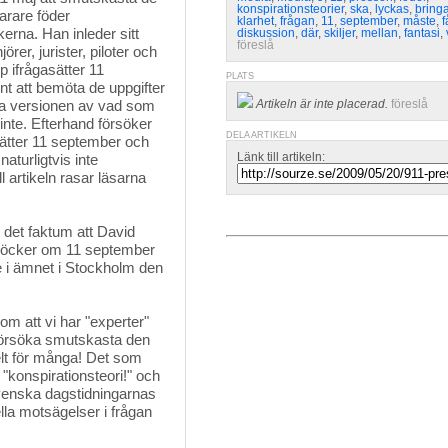
konspirationsteorier
,
ska
,
lyckas
,
bring
arare föder
klarhet
,
frågan
,
11
,
september
,
måste
,
f
kerna. Han inleder sitt
diskussion
,
där
,
skiljer
,
mellan
,
fantasi
,
föreslå
rer, jurister, piloter och
 ifrågasätter 11
PLATS
t att bemöta de uppgifter
lla versionen av vad som
Artikeln är inte placerad.
föreslå
inte. Efterhand försöker
DELA ARTIKELN
sätter 11 september och
Länk till artikeln:
aturligtvis inte
 artikeln rasar läsarna
 det faktum att David
ka böcker om 11 september
e i ämnet i Stockholm den
m att vi har "experter" 
t försöka smutskasta den
kelt för många! Det som
 "konspirationsteori!" och
svenska dagstidningarnas
la motsägelser i frågan