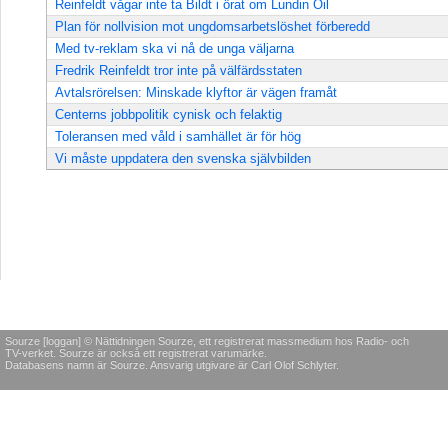
Reinfeldt vågar inte ta Bildt i örat om Lundin Oil
Plan för nollvision mot ungdomsarbetslöshet förberedd
Med tv-reklam ska vi nå de unga väljarna
Fredrik Reinfeldt tror inte på välfärdsstaten
Avtalsrörelsen: Minskade klyftor är vägen framåt
Centerns jobbpolitik cynisk och felaktig
Toleransen med våld i samhället är för hög
Vi måste uppdatera den svenska självbilden
Sourze [loggan] © Nättidningen Sourze, ett registrerat massmedium hos Radio- och
TV-verket. Sourze är också ett registrerat varumärke.
Databasens namn är Sourze. Ansvarig utgivare är Carl Olof Schlyter.