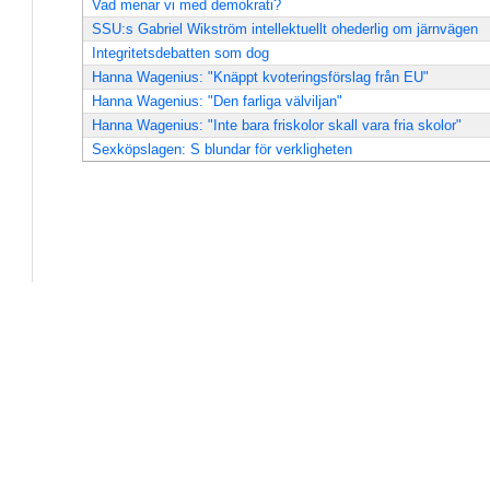
Vad menar vi med demokrati?
SSU:s Gabriel Wikström intellektuellt ohederlig om järnvägen
Integritetsdebatten som dog
Hanna Wagenius: "Knäppt kvoteringsförslag från EU"
Hanna Wagenius: "Den farliga välviljan"
Hanna Wagenius: "Inte bara friskolor skall vara fria skolor"
Sexköpslagen: S blundar för verkligheten