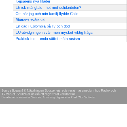
Kejsarens nya kläder
Etnisk mångfald - hot mot solidariteten?
Om när jag och min familj flydde Chile
Blattens svåra val
En dag i Colombia på liv och död
EU-utvidgningen svår, men mycket viktig fråga
Praktisk test - enda sättet mäta rasism
Sourze [loggan] © Nättidningen Sourze, ett registrerat massmedium hos Radio- och
TV-verket. Sourze är också ett registrerat varumärke.
Databasens namn är Sourze. Ansvarig utgivare är Carl Olof Schlyter.