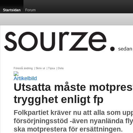
Startsidan
Forum
Föreslå ändring
| 
Skriv ut
| 
Tipsa
| 
Dela
Utsatta måste motprest
trygghet enligt fp
Folkpartiet kräver nu att alla som up
försörjningsstöd -även nyanlända fly
ska motprestera för ersättningen.