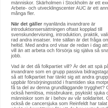
människor. Skärholmen i Stockholm är ett e
Arbete- och utvecklingscenter AUC är ett ann
många fler.
När det gäller
nyanlända invandrare är 
introduktionsersättningen oftast kopplad till
svenskundervisning, introduktion, praktik, val
rad andra insatser. Inte sällan är det fråga o
heltid. Med andra ord visar de redan i dag att
vill än att arbeta och försörja sig själva så sna
jobb.
Vad är det då folkpartiet vill? Är det att spä
invandrare som en grupp passiva bidragstagar
så att folkpartiet har tänkt sig att andra grup
uppbär försörjningsstöd i framtiden ska motpr
få ta del av denna grundläggande trygghet? G
också hemlösa, missbrukare, psykiskt sjuka 
människor som är i behov av vår solidaritet. 
också de cancersjuka som Reinfeldt har tala