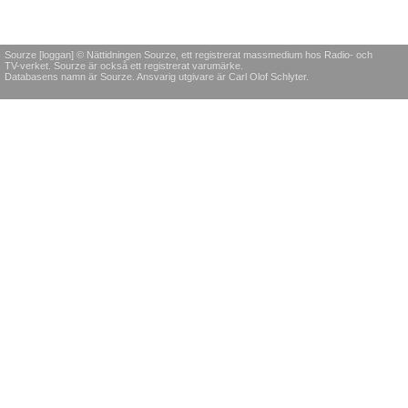
Sourze [loggan] © Nättidningen Sourze, ett registrerat massmedium hos Radio- och
TV-verket. Sourze är också ett registrerat varumärke.
Databasens namn är Sourze. Ansvarig utgivare är Carl Olof Schlyter.