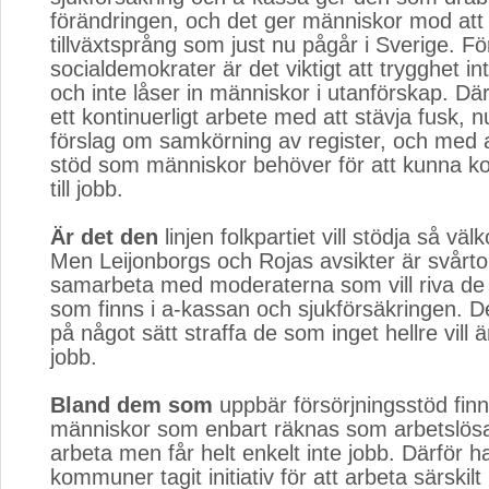
förändringen, och det ger människor mod att 
tillväxtsprång som just nu pågår i Sverige. Fö
socialdemokrater är det viktigt att trygghet i
och inte låser in människor i utanförskap. Dä
ett kontinuerligt arbete med att stävja fusk,
förslag om samkörning av register, och med 
stöd som människor behöver för att kunna k
till jobb.
Är det den
linjen folkpartiet vill stödja så väl
Men Leijonborgs och Rojas avsikter är svårtol
samarbeta med moderaterna som vill riva de
som finns i a-kassan och sjukförsäkringen. D
på något sätt straffa de som inget hellre vill än
jobb.
Bland dem som
uppbär försörjningsstöd finn
människor som enbart räknas som arbetslös
arbeta men får helt enkelt inte jobb. Därför 
kommuner tagit initiativ för att arbeta särski