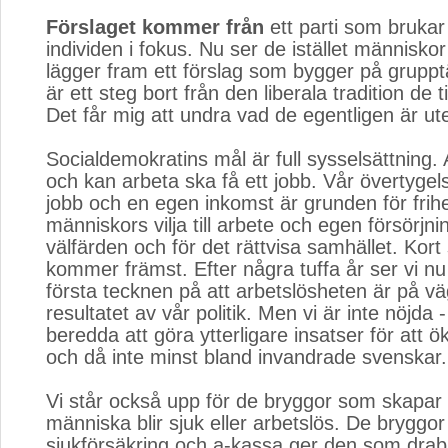
Förslaget kommer från
ett parti som brukar 
individen i fokus. Nu ser de istället människo
lägger fram ett förslag som bygger på grupp
är ett steg bort från den liberala tradition de t
Det får mig att undra vad de egentligen är ute
Socialdemokratins mål är full sysselsättning. A
och kan arbeta ska få ett jobb. Vår övertygels
jobb och en egen inkomst är grunden för frih
människors vilja till arbete och egen försörjn
välfärden och för det rättvisa samhället. Kort
kommer främst. Efter några tuffa år ser vi n
första tecknen på att arbetslösheten är på vä
resultatet av vår politik. Men vi är inte nöjda 
beredda att göra ytterligare insatser för att ö
och då inte minst bland invandrade svenskar.
Vi står också upp för de bryggor som skapar 
människa blir sjuk eller arbetslös. De bryggor
sjukförsäkring och a-kassa ger den som drab