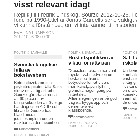
visst relevant idag!
Replik till Fredrik Lindskog, Sourze 2012-10-25. F
född på 1990-talet är Jonas Gardells serie väldigt v
vi kunna förstå nuet, om vi inte känner till historien
EVELINA FRANSSON
2012-10-26 08:00:00
POLITIK & SAMHÄLLE
POLITIK & SAMHÄLLE
POLITIK
Bostadspolitiken är
Sätt l
viktig för rättvisan
i skol
Svenska fängelser
fulla av
"Socialdemokratin har varit
Undervi
mycket väl medveten om
samhäll
bokstavsbarn
bostadspolitikens
bristfäl
betydelse för rättvisan,
viktig g
Beteendevetaren och
men kunskapen föll i
livskuns
psykoterapeuten Ulla Sarja
glömska någon gång på
en star
skrev en viktig artikel i
nittiotalet.
konsekv
Sourze igår. Sarja menar
Alliansregeringen är på god
samhälls
att 60 procent av
väg att bygga upp och
de unga
fängelsekunderna i Sverige
cementera ett
har diagnosen ADHD och
Komme
klassboende."
liknande. Sourze bad,
bland andra,
FJÄRIL
Kommentarer
justitiekanslern om en
2008-03-0
reaktion på den uppgiften.
HAMPUS ENGQVIST
2009-09-07 11:31:00
Kommentarer
REDAKTIONEN SOURZE