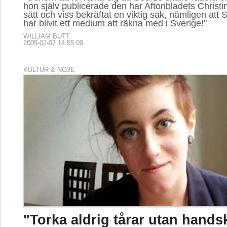
hon själv publicerade den har Aftonbladets Christi
sätt och viss bekräftat en viktig sak, nämligen att 
har blivit ett medium att räkna med i Sverige!"
WILLIAM BUTT
2005-02-02 14:55:00
KULTUR & NÖJE
"Torka aldrig tårar utan hands