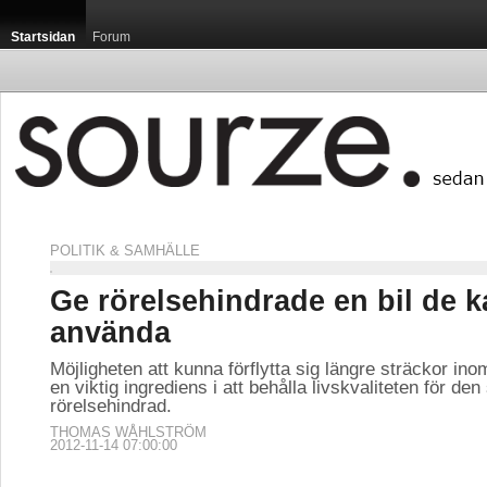
Startsidan
Forum
POLITIK & SAMHÄLLE
Ge rörelsehindrade en bil de 
använda
Möjligheten att kunna förflytta sig längre sträckor inom
en viktig ingrediens i att behålla livskvaliteten för de
rörelsehindrad.
THOMAS WÅHLSTRÖM
2012-11-14 07:00:00