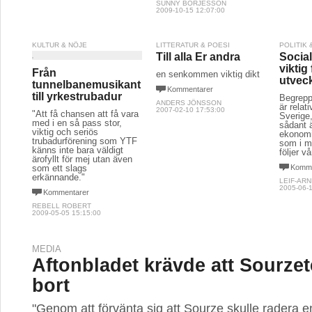
SUNNY BÖRJESSON
2009-10-15 12:07:00
KULTUR & NÖJE
LITTERATUR & POESI
POLITIK
Till alla Er andra
Socia
viktig 
Från
en senkommen viktig dikt
utvec
tunnelbanemusikant
Kommentarer
till yrkestrubadur
Begrepp
ANDERS JÖNSSON
är relati
2007-02-10 17:53:00
"Att få chansen att få vara
Sverige
med i en så pass stor,
sådant ä
viktig och seriös
ekonomi
trubadurförening som YTF
som i 
känns inte bara väldigt
följer vå
ärofyllt för mej utan även
som ett slags
Komme
erkännande."
LEIF-AR
2005-06-1
Kommentarer
REBELL ROBERT
2009-05-05 15:15:00
MEDIA
Aftonbladet krävde att Sourzet
bort
"Genom att förvänta sig att Sourze skulle radera en