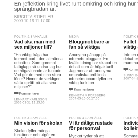
En reflektion kring livet runt omkring och kring hur 
språngbrädan är.
BIRGITTA STIEFLER
2009-10-16 11:17:00
POLITIK & SAMHÄLLE
MEDIA
POLITIK
Vad ska man med
Bloggmobbare är
Fallet
sex miljoner till?
fan så viktiga
viktig
"En viktig fråga har
Anonyma påhopp på
Inte en 
kommit bort i den allmänna
internets bloggare. En
debatte
debatten. Som gammal
kvällstidning har skapat en
mamma
fattiglapp så undrar jag hur
debatt som är högaktuell.
Komme
de högavlönade är funtade.
Jag menar att anonyma
Vad gör de med sina stora
omoraliska ordblinda
SUNNY 
löner? Hinner de verkligen
intenetmobbare fyller en
2007-04-1
sätta sprätt på alla sina
viktig funktion.
miljoner?"
Kommentarer
Kommentarer
KENNETH M FORSBERG
2007-05-10 00:27:00
LENNART KARLSSON
2009-03-31 12:25:00
POLITIK & SAMHÄLLE
POLITIK & SAMHÄLLE
POLITIK
Min vision för skolan
Vi är dåligt rustade
Indivi
för personval
kollek
Skolan fyller många
funktioner och utgör en
Mycket tyder på att
Sommare