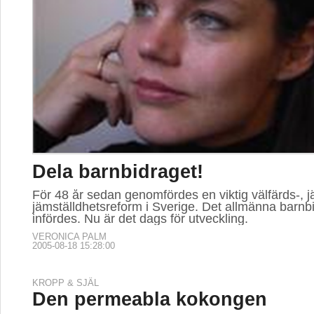
Dela barnbidraget!
För 48 år sedan genomfördes en viktig välfärds-, j
jämställdhetsreform i Sverige. Det allmänna barnb
infördes. Nu är det dags för utveckling.
VERONICA PALM
2005-08-18 15:28:00
KROPP & SJÄL
Den permeabla kokongen