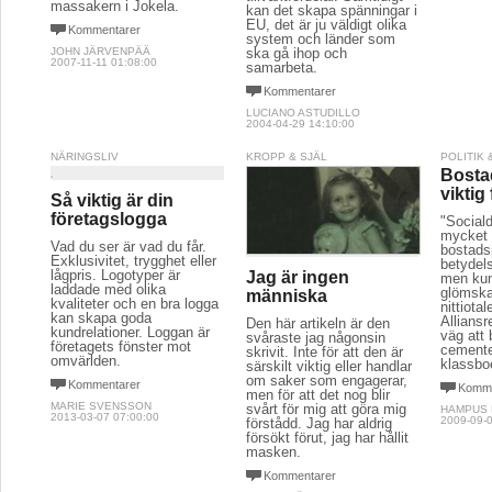
massakern i Jokela.
kan det skapa spänningar i
EU, det är ju väldigt olika
Kommentarer
system och länder som
JOHN JÄRVENPÄÄ
ska gå ihop och
2007-11-11 01:08:00
samarbeta.
Kommentarer
LUCIANO ASTUDILLO
2004-04-29 14:10:00
NÄRINGSLIV
KROPP & SJÄL
POLITIK
Bostad
viktig
Så viktig är din
företagslogga
"Sociald
mycket 
Vad du ser är vad du får.
bostads
Exklusivitet, trygghet eller
betydels
lågpris. Logotyper är
Jag är ingen
men kun
laddade med olika
glömska
människa
kvaliteter och en bra logga
nittiotal
kan skapa goda
Alliansr
Den här artikeln är den
kundrelationer. Loggan är
väg att
svåraste jag någonsin
företagets fönster mot
cemente
skrivit. Inte för att den är
omvärlden.
klassbo
särskilt viktig eller handlar
om saker som engagerar,
Kommentarer
Komme
men för att det nog blir
MARIE SVENSSON
svårt för mig att göra mig
HAMPUS 
2013-03-07 07:00:00
2009-09-0
förstådd. Jag har aldrig
försökt förut, jag har hållit
masken.
Kommentarer