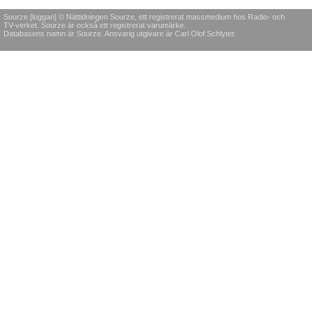
Sourze [loggan] © Nättidningen Sourze, ett registrerat massmedium hos Radio- och
TV-verket. Sourze är också ett registrerat varumärke.
Databasens namn är Sourze. Ansvarig utgivare är Carl Olof Schlyter.