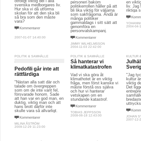
otroligt viktig del i alla
personen bakom
en vikti
svenska medborgares liv.
politikerrollen håller på att
liv. Jag 
Hur ska vi då utforma
bli lika viktig för väljarna
riktiga
skolan för att den ska bli
som sakfrågorna. Ändå är
så bra som den måste
Komme
många politiker
vara?
gammaldags i sitt sätt att
YOHANNI
genomföra en
2004-04-1
Kommentarer
personvalskampanj.
2007-01-07 14:40:00
Kommentarer
JIMMY WILHELMSSON
2004-11-03 22:42:00
POLITIK & SAMHÄLLE
POLITIK & SAMHÄLLE
KULTUR 
Så hanterar vi
Julhäl
klimatkatastrofen
Sverig
Pedofili går inte att
rättfärdiga
Vad vi ska göra åt
"Jag tyc
klimathotet är en viktig
kultur 
"Nästan alla satt där och
fråga, men först kanske vi
viktig d
talade om övergreppen
måste förstå oss själva
Det lig
som om de inte varit fel,
och hur vi hanterar
entrepr
försvarade honom. Sade
vetskapen om en
samhäll
att han var en god man, en
stundande katastrof.
bredaste
duktig, viktig man och att
uttrycks
hans brott därför inte
Kommentarer
skulle vara så allvarligt.
Komme
TOBIAS JEPPSSON
2008-06-18 12:43:00
JOHAN S
Kommentarer
2007-12-2
MILINA ÅSTRÖM
2009-12-29 11:23:00