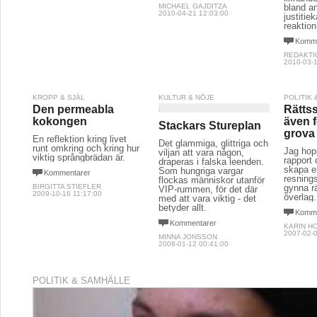
MICHAEL GAJDITZA
bland a
2010-04-21 12:03:00
justitie
reaktion
Komme
REDAKTI
2010-03-1
KROPP & SJÄL
KULTUR & NÖJE
POLITIK
Den permeabla
Rättss
kokongen
även 
Stackars Stureplan
grova 
En reflektion kring livet
Det glammiga, glittriga och
runt omkring och kring hur
Jag hop
viljan att vara någon,
viktig språngbrädan är.
rapport 
draperas i falska leenden.
skapa e
Som hungriga vargar
Kommentarer
resning
flockas människor utanför
BIRGITTA STIEFLER
gynna r
VIP-rummen, för det där
2009-10-16 11:17:00
överlag.
med att vara viktig - det
betyder allt.
Komme
Kommentarer
KARIN H
2007-02-0
MINNA JONSSON
2008-01-12 00:41:00
POLITIK & SAMHÄLLE