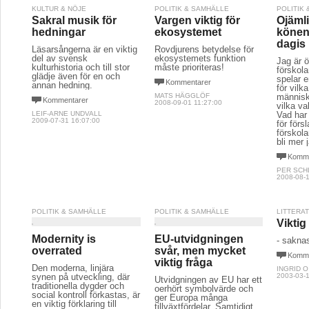
KULTUR & NÖJE
POLITIK & SAMHÄLLE
POLITIK
Sakral musik för
Vargen viktig för
Ojäml
hedningar
ekosystemet
könen
dagis
Läsarsångerna är en viktig
Rovdjurens betydelse för
del av svensk
ekosystemets funktion
Jag är 
kulturhistoria och till stor
måste prioriteras!
förskol
glädje även för en och
spelar en
Kommentarer
annan hedning.
för vilk
MATS HÄGGLÖF
människ
Kommentarer
2008-09-01 11:27:00
vilka va
LEIF-ARNE UNDVALL
Vad har 
2009-07-31 16:07:00
för förs
förskol
bli mer 
Komme
PER SCH
2008-08-1
POLITIK & SAMHÄLLE
POLITIK & SAMHÄLLE
LITTERA
Viktig
Modernity is
EU-utvidgningen
- sakna
overrated
svår, men mycket
Komme
viktig fråga
Den moderna, linjära
INGRID 
synen på utveckling, där
2003-03-1
Utvidgningen av EU har ett
traditionella dygder och
oerhört symbolvärde och
social kontroll förkastas, är
ger Europa många
en viktig förklaring till
tillväxtfördelar. Samtidigt