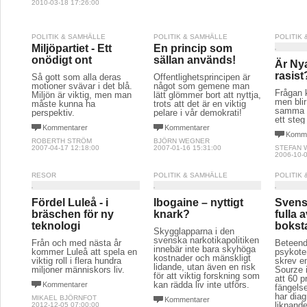
2010-03-18 17:26:00
POLITIK & SAMHÄLLE
POLITIK & SAMHÄLLE
POLITIK
Miljöpartiet - Ett
En princip som
onödigt ont
sällan används!
Är Ny
rasist
Så gott som alla deras
Offentlighetsprincipen är
motioner svävar i det blå.
något som gemene man
Frågan 
Miljön är viktig, men man
lätt glömmer bort att nyttja,
men blir
måste kunna ha
trots att det är en viktig
samma 
perspektiv.
pelare i vår demokrati!
ett steg
Kommentarer
Kommentarer
Komme
ROBERTH STRÖM
BJÖRN WEGNER
2007-04-17 12:18:00
2007-01-16 15:31:00
STEFAN 
2006-10-0
RESOR
POLITIK & SAMHÄLLE
POLITIK
Fördel Luleå - i
Ibogaine – nyttigt
Svens
bräschen för ny
knark?
fulla 
teknologi
bokst
Skygglapparna i den
svenska narkotikapolitiken
Från och med nästa år
Beteend
innebär inte bara skyhöga
kommer Luleå att spela en
psykote
kostnader och mänskligt
viktig roll i flera hundra
skrev en
lidande, utan även en risk
miljoner människors liv.
Sourze 
för att viktig forskning som
att 60 p
kan rädda liv inte utförs.
Kommentarer
fängels
har dia
MIKAEL BJÖRNFOT
Kommentarer
liknand
2012-12-05 07:00:00