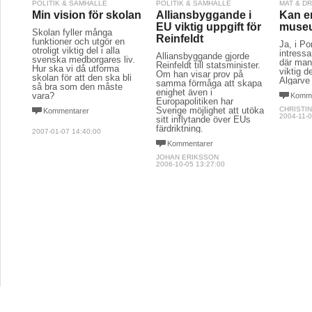
POLITIK & SAMHÄLLE
POLITIK & SAMHÄLLE
MAT & D
Min vision för skolan
Alliansbyggande i
Kan en
EU viktig uppgift för
muse
Skolan fyller många
Reinfeldt
funktioner och utgör en
Ja, i Po
otroligt viktig del i alla
intress
Alliansbyggande gjorde
svenska medborgares liv.
där man 
Reinfeldt till statsminister.
Hur ska vi då utforma
viktig d
Om han visar prov på
skolan för att den ska bli
Algarve
samma förmåga att skapa
så bra som den måste
enighet även i
vara?
Komme
Europapolitiken har
Sverige möjlighet att utöka
CHRISTI
Kommentarer
2004-11-0
sitt inflytande över EUs
färdriktning.
2007-01-07 14:40:00
Kommentarer
JOHAN ERIKSSON
2006-10-05 13:27:00