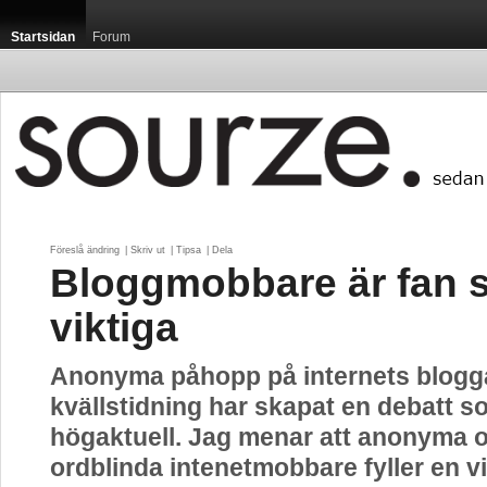
Startsidan
Forum
Föreslå ändring
| 
Skriv ut
| 
Tipsa
| 
Dela
Bloggmobbare är fan 
viktiga
Anonyma påhopp på internets blogg
kvällstidning har skapat en debatt s
högaktuell. Jag menar att anonyma 
ordblinda intenetmobbare fyller en vi