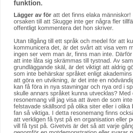
funktion.
Lägger av för
att det finns elaka människor! -
orsaken till att Skugge inte ger några fler tillfä
offentligt kommentera det hon skriver.
Utan tillgång till ett språk och medel för att k
kommunicera det, är det svårt att visa vem 
ingen ser vem man är, finns man inte. Därför ä
att inte låta sig skrämmas till tystnad. Av s
grundläggande skäl, är det viktigt att aldrig 
som inte behärskar språket enligt akademins 
att göra en utvikning, är det inte en nödvändig
kan få föra in nya stavningar och nya ord i s
skulle annars språket kunna utvecklas? Med 
resonemang vill jag visa att även de som inte 
felstavade skällsord på olika siter eller i olik
fan så viktiga. I detta resonemang finns också
att verkligen få tyst på en organisation elle
vill få tyst på. Givetvis är det så att varje g
genomför en motdemonstration eller svarar 