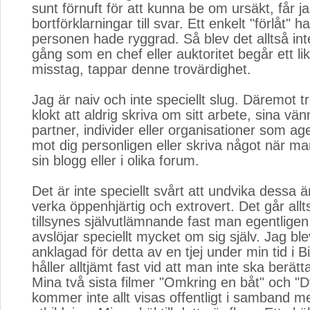
sunt förnuft för att kunna be om ursäkt, får j
bortförklarningar till svar. Ett enkelt "förlåt" h
personen hade ryggrad. Så blev det alltså int
gång som en chef eller auktoritet begår ett li
misstag, tappar denne trovärdighet.
Jag är naiv och inte speciellt slug. Däremot tr
klokt att aldrig skriva om sitt arbete, sina vänn
partner, individer eller organisationer som age
mot dig personligen eller skriva något när man
sin blogg eller i olika forum.
Det är inte speciellt svårt att undvika dess
verka öppenhjärtig och extrovert. Det går allt
tillsynes självutlämnande fast man egentligen 
avslöjar speciellt mycket om sig själv. Jag ble
anklagad för detta av en tjej under min tid i B
håller alltjämt fast vid att man inte ska berätta 
Mina två sista filmer "Omkring en båt" och "Dy
kommer inte allt visas offentligt i samband 