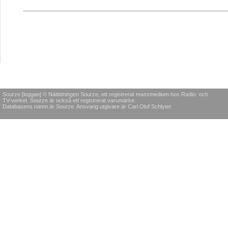
Sourze [loggan] © Nättidningen Sourze, ett registrerat massmedium hos Radio- och
TV-verket. Sourze är också ett registrerat varumärke.
Databasens namn är Sourze. Ansvarig utgivare är Carl Olof Schlyter.