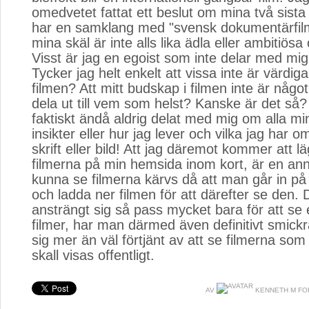
omedvetet fattat ett beslut om mina två sista 
har en samklang med "svensk dokumentärfil
mina skäl är inte alls lika ädla eller ambitiösa
Visst är jag en egoist som inte delar med mig
Tycker jag helt enkelt att vissa inte är värdig
filmen? Att mitt budskap i filmen inte är något
dela ut till vem som helst? Kanske är det så?
faktiskt ändå aldrig delat med mig om alla min
insikter eller hur jag lever och vilka jag har om
skrift eller bild! Att jag däremot kommer att 
filmerna på min hemsida inom kort, är en ann
kunna se filmerna kärvs då att man går in p
och ladda ner filmen för att därefter se den.
ansträngt sig så pass mycket bara för att se
filmer, har man därmed även definitivt smickr
sig mer än väl förtjänt av att se filmerna som 
skall visas offentligt.
AV
KENNETH M F