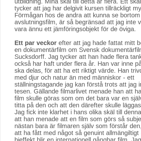
utbildning. Mina skäl till detta är flera. Ett skäl
tycker att jag har delgivit kursen tillräckligt m
Förmågan hos de andra att kunna se bortom
avslutningsfilm, är så begränsad att jag inte vi
vara ännu ett jämföringsobjekt för de öviga.
Ett par veckor
efter att jag hade fattat mitt b
en dokumentärfilm om Svensk dokumentärfil
Sucksdorff. Jag tycker att han hade flera tan
också har haft under flera år. Han var inne p
ska delas, för att ha ett riktigt värde. Han tr
med djur och natur än med människor - ett
ställningstagande jag kan förstå trots att jag i
tesen. Gällande filmarlivet menade han att ha
film skulle göras som om det bara var en själ
titta på den och att den därefter skulle läggas
Jag fick inte klarhet i hans olika skäl till den
att han menade att en film som görs så subjek
nästan bara är filmaren själv som förstår d
att ha fått med något så genuint allmängiltigt
bieffekt blir en internationell gångbar film. Jag