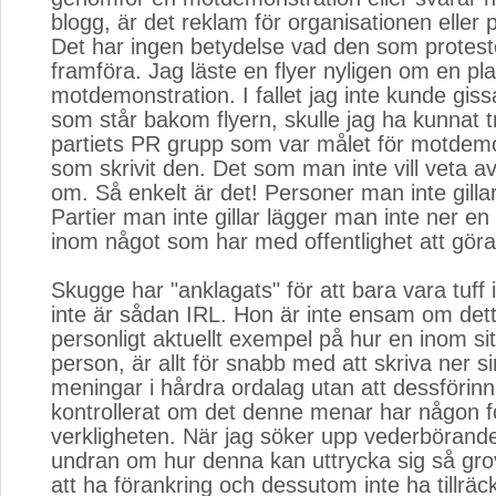
blogg, är det reklam för organisationen eller 
Det har ingen betydelse vad den som protest
framföra. Jag läste en flyer nyligen om en pl
motdemonstration. I fallet jag inte kunde gissa 
som står bakom flyern, skulle jag ha kunnat t
partiets PR grupp som var målet för motdem
som skrivit den. Det som man inte vill veta av
om. Så enkelt är det! Personer man inte gilla
Partier man inte gillar lägger man inte ner e
inom något som har med offentlighet att göra
Skugge har "anklagats" för att bara vara tuff i 
inte är sådan IRL. Hon är inte ensam om dett
personligt aktuellt exempel på hur en inom s
person, är allt för snabb med att skriva ner si
meningar i hårdra ordalag utan att dessförin
kontrollerat om det denne menar har någon fö
verkligheten. När jag söker upp vederböran
undran om hur denna kan uttrycka sig så grov
att ha förankring och dessutom inte ha tillräc