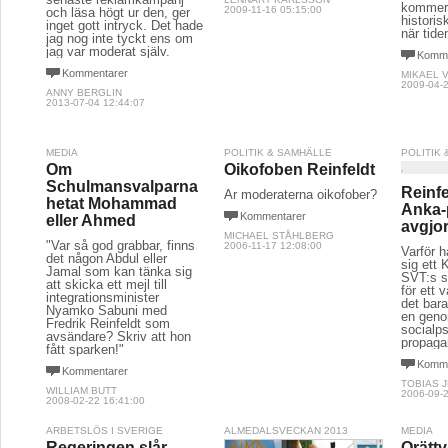
kommer 
2009-11-16 05:15:00
och läsa högt ur den, ger
histori
inget gott intryck. Det hade
när tide
jag nog inte tyckt ens om
jag var moderat själv.
Komme
Kommentarer
MIKAEL 
2009-04-2
ANNY BERGLIN
2013-07-04 12:44:07
MEDIA
POLITIK & SAMHÄLLE
POLITIK
Om
Oikofoben Reinfeldt
Schulmansvalparna
Reinfe
Är moderaterna oikofober?
hetat Mohammad
Anka-
Kommentarer
eller Ahmed
avgjor
MICHAEL STÅHLBERG
"Var så god grabbar, finns
2006-11-17 12:08:00
Varför h
det någon Abdul eller
sig ett 
Jamal som kan tänka sig
SVT:s sl
att skicka ett mejl till
för ett 
integrationsminister
det bara
Nyamko Sabuni med
en geno
Fredrik Reinfeldt som
socialp
avsändare? Skriv att hon
propag
fått sparken!"
Komme
Kommentarer
TOBIAS 
WILLIAM BUTT
2006-09-2
2008-02-22 16:41:00
ARBETSLÖS I SVERIGE
ALMEDALSVECKAN 2013
MEDIA
Regeringen slår
Orättv