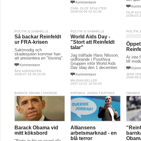
Kommentarer
Komme
CARL OLOF SCHLYTER
2009-04-09 02:41:00
FILIP AIY
2009-03-2
POLITIK & SAMHÄLLE
POLITIK & SAMHÄLLE
POLITIK
Så backar Reinfeldt
World Aids Day -
ur FRA-krisen
"Stort att Reinfeldt
Öppet 
talar"
Reinfe
Saktmodig och
skadesjuten kommer han
Jag träffade Hans Nilsson,
Är inte 
att presentera en "lösning".
ordförande i Posithiva
till mo
Gruppen inför World Aids
Kommentarer
Day idag den 1 december.
Komme
ÅKE ASKENSTEN
2008-07-18 00:16:00
Kommentarer
JENS HO
2006-09-1
MAJSAN KELLER
2007-12-01 16:50:00
BARACK OBAMA I SVERIGE
KRÖNIKA: JOHAN T-KATISKA
OBAMAS
Barack Obama vid
Alliansens
"Reinf
mitt köksbord
arbetsmarknad - en
barnka
blå terror
Obam
"Borta är för en stund alla