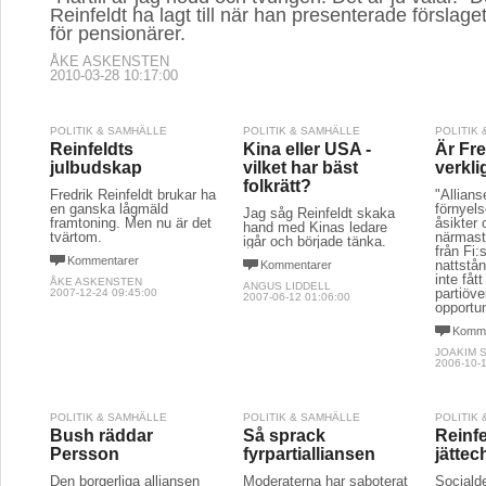
Reinfeldt ha lagt till när han presenterade förslaget 
för pensionärer.
ÅKE ASKENSTEN
2010-03-28 10:17:00
POLITIK & SAMHÄLLE
POLITIK & SAMHÄLLE
POLITIK
Reinfeldts
Kina eller USA -
Är Fre
julbudskap
vilket har bäst
verkli
folkrätt?
Fredrik Reinfeldt brukar ha
"Allians
en ganska lågmäld
förnyel
Jag såg Reinfeldt skaka
framtoning. Men nu är det
åsikter
hand med Kinas ledare
tvärtom.
närmast
igår och började tänka.
från Fi:
Kommentarer
nattstån
Kommentarer
inte fåt
ÅKE ASKENSTEN
ANGUS LIDDELL
partiöv
2007-12-24 09:45:00
2007-06-12 01:06:00
opportu
Komme
JOAKIM 
2006-10-1
POLITIK & SAMHÄLLE
POLITIK & SAMHÄLLE
POLITIK
Bush räddar
Så sprack
Reinfe
Persson
fyrpartialliansen
jätte
Den borgerliga alliansen
Moderaterna har saboterat
Sociald