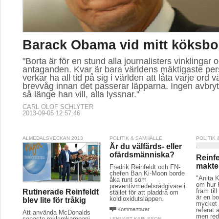
Barack Obama vid mitt köksbo
"Borta är för en stund alla journalisters vinklingar 
antaganden. Kvar är bara världens mäktigaste pe
verkar ha all tid på sig i världen att låta varje ord
brevvåg innan det passerar läpparna. Ingen avbryt
så länge han vill, alla lyssnar."
CARL OLOF SCHLYTER
2013-09-05 12:57:46
ALMEDALSVECKAN 2013
POLITIK & SAMHÄLLE
POLITIK
Är du välfärds- eller
ofärdsmänniska?
Reinfe
makte
Fredrik Reinfeldt och FN-
chefen Ban Ki-Moon borde
"Anita 
åka runt som
om hur R
preventivmedelsrådgivare i
fram til
Rutinerade Reinfeldt
stället för att pladdra om
är en bo
koldioxidutsläppen.
blev lite för tråkig
mycket 
Kommentarer
referat 
Att använda McDonalds
men red
senaste reklamkampanj
LENNART KARLSSON