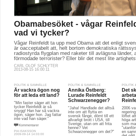
Obamabesöket - vågar Reinfel
vad vi tycker?
Vågar Reinfeldt ta upp med Obama att det enligt sven
är oacceptabelt att, helt bortom demokratiska rättssy
radiostyrda flygplan med raketer till avlägsna länder, 
förmodade terrorister? Eller blir det mest lite artighet
CARL OLOF SCHLYTER
2013-08-15 16:00:11
POLITIK & SAMHÄLLE
POLITIK & SAMHÄLLE
POLITIK
Är vackra ögon nog
Annika Östberg:
Det sk
för att leda ett land?
Lurade Reinfeldt
arbeta
Schwarzenegger?
Reinfe
"Min faster säger att hon
tycker Reinfeldt är så
"Jaha! Handlade det alltså
2006 va
snygg! Han har så vackra
inte om att flytta en
regerin
ögon, säger hon. Jag fattar
svensk fånge, dömt till ett
löftet a
inte vad han säger."
allvarligt brott i USA, till
höga arb
Sverige, utan om att frita
som man
Kommentarer
henne? Vet
"utanför
PIA ISAKSSON
Schwarzenegger om det?"
en samm
2009-09-14 14:03:00
det gått 