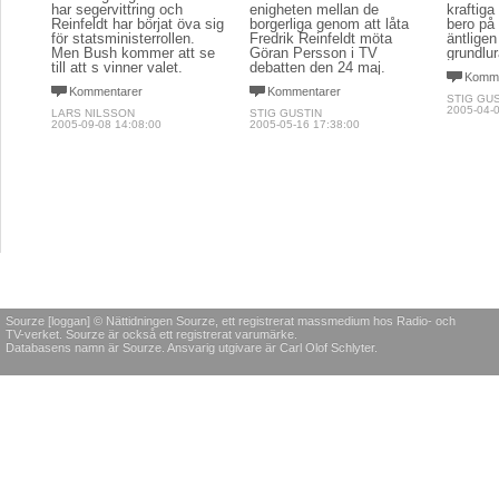
har segervittring och
enigheten mellan de
kraftiga
Reinfeldt har börjat öva sig
borgerliga genom att låta
bero på
för statsministerrollen.
Fredrik Reinfeldt möta
äntligen
Men Bush kommer att se
Göran Persson i TV
grundlu
till att s vinner valet.
debatten den 24 maj.
Komme
Kommentarer
Kommentarer
STIG GU
2005-04-0
LARS NILSSON
STIG GUSTIN
2005-09-08 14:08:00
2005-05-16 17:38:00
Sourze [loggan] © Nättidningen Sourze, ett registrerat massmedium hos Radio- och
TV-verket. Sourze är också ett registrerat varumärke.
Databasens namn är Sourze. Ansvarig utgivare är Carl Olof Schlyter.