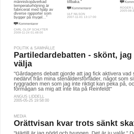
människopåverkad
tillbaka."
Komme
temperaturhöjning är
ROGER 
Kommentarer
fabricerat med hjälp av
2005-08-3
diverse rapporter som
ULF NILSON
bygger på mygel..."
2007-11-01 13:17:00
Kommentarer
CARL OLOF SCHLYTER
2009-11-24 01:48:00
POLITIK & SAMHÄLLE
Partiledardebatten - skönt, jag
välja
"Gårdagens debatt gjorde att jag fick aktivera vad
nedärvt från mina stenåldersförfäder, något som sit
ryggraden men som jag inte riktigt kan peka på, o
förmågan sa mig att inte lita på Reinfeldt"
ANGUS LIDDELL
2005-05-25 19:58:00
MEDIA
Orättvisan kvar trots sänkt ska
"Härtill är jag nödd och tvungen. Det är ju valår." 