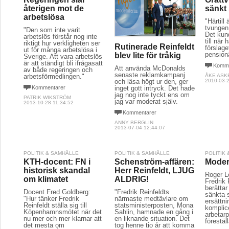
återigen mot de
sänkt 
arbetslösa
"Härtill
tvungen.
"Den som inte varit
Det kund
arbetslös förstår nog inte
till när
riktigt hur verkligheten ser
Rutinerade Reinfeldt
förslaget
ut för många arbetslösa i
pensionä
blev lite för tråkig
Sverige. Att vara arbetslös
är att ständigt bli ifrågasatt
Komme
Att använda McDonalds
av både regeringen och
senaste reklamkampanj
arbetsförmedlingen."
ÅKE ASK
2010-03-2
och läsa högt ur den, ger
Kommentarer
inget gott intryck. Det hade
jag nog inte tyckt ens om
PATRIK WIKSTRÖM
jag var moderat själv.
2013-10-28 11:34:52
Kommentarer
ANNY BERGLIN
2013-07-04 12:44:07
POLITIK & SAMHÄLLE
POLITIK & SAMHÄLLE
POLITIK
KTH-docent: FN i
Schenström-affären:
Modera
historisk skandal
Herr Reinfeldt, LJUG
Roger Lo
om klimatet
ALDRIG!
Fredrik 
berättar
Docent Fred Goldberg:
"Fredrik Reinfeldts
sänkta 
"Hur tänker Fredrik
närmaste medtävlare om
ersättni
Reinfeldt ställa sig till
statsministerposten, Mona
komplic
Köpenhamnsmötet när det
Sahlin, hamnade en gång i
arbetarp
nu mer och mer klarnar att
en liknande situation. Det
föreställ
det mesta om
tog henne tio år att komma