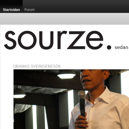
Startsidan
Forum
OBAMAS SVERIGEBESÖK
Startsidan / Lu
Luxemburg är me
som, sett till ca
publikationen Gui