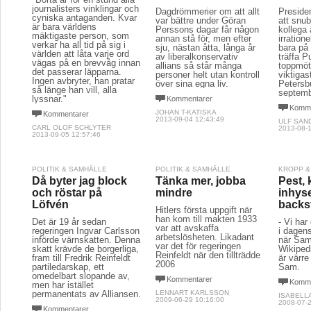
journalisters vinklingar och
Dagdrömmerier om att allt
Preside
cyniska antaganden. Kvar
var bättre under Göran
att snu
är bara världens
Perssons dagar får någon
kollega 
mäktigaste person, som
annan stå för, men efter
irratione
verkar ha all tid på sig i
sju, nästan åtta, långa år
bara på
världen att låta varje ord
av liberalkonservativ
träffa 
vägas på en brevvåg innan
allians så står många
toppmöt
det passerar läpparna.
personer helt utan kontroll
viktigas
Ingen avbryter, han pratar
över sina egna liv.
Petersb
så länge han vill, alla
septemb
lyssnar."
Kommentarer
Komme
JOHAN T-KATISKA
Kommentarer
2013-09-04 12:43:49
ULF SAN
CARL OLOF SCHLYTER
2013-08-1
2013-09-05 12:57:46
POLITIK & SAMHÄLLE
POLITIK & SAMHÄLLE
KROPP &
Då byter jag block
Tänka mer, jobba
Pest, 
och röstar på
mindre
inhys
Löfvén
backs
Hitlers första uppgift när
han kom till makten 1933
Det är 19 år sedan
- Vi har
var att avskaffa
regeringen Ingvar Carlsson
i dagens
arbetslösheten. Likadant
införde värnskatten. Denna
när Sam
var det för regeringen
skatt krävde de borgerliga,
Wikipedi
Reinfeldt när den tillträdde
fram till Fredrik Reinfeldt
är värre
2006
partiledarskap, ett
Sam.
omedelbart slopande av,
Kommentarer
Komme
men har istället
permanentats av Alliansen.
LENNART KARLSSON
ISABELL
2009-06-29 10:16:00
2008-07-2
Kommentarer