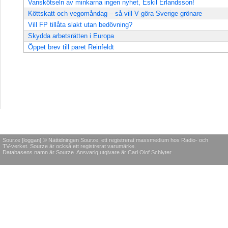
Vanskötseln av minkarna ingen nyhet, Eskil Erlandsson!
Köttskatt och vegomåndag – så vill V göra Sverige grönare
Vill FP tillåta slakt utan bedövning?
Skydda arbetsrätten i Europa
Öppet brev till paret Reinfeldt
Sourze [loggan] © Nättidningen Sourze, ett registrerat massmedium hos Radio- och
TV-verket. Sourze är också ett registrerat varumärke.
Databasens namn är Sourze. Ansvarig utgivare är Carl Olof Schlyter.