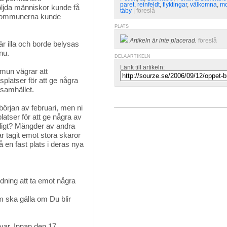
paret
,
reinfeldt
,
flyktingar
,
välkomna
,
mo
öljda människor kunde få
täby
| 
föreslå
a kommunerna kunde
PLATS
Artikeln är inte placerad.
föreslå
r illa och borde belysas 
nu.
DELA ARTIKELN
Länk till artikeln:
mun vägrar att 
platser för att ge några
 samhället.
örjan av februari, men ni 
latser för att ge några av
amligt? Mängder av andra
 tagit emot stora skaror
å en fast plats i deras nya
dning att ta emot några
m ska gälla om Du blir
svar. Innan den 17