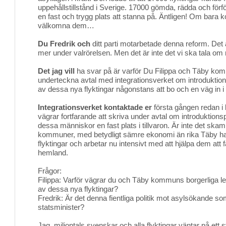
uppehållstillstånd i Sverige. 17000 gömda, rädda och förf
en fast och trygg plats att stanna på. Äntligen! Om bar
välkomna dem…
Du Fredrik och
ditt parti motarbetade denna reform. Det ä
mer under valrörelsen. Men det är inte det vi ska tala om 
Det jag vill
ha svar på är varför Du Filippa och Täby kom
underteckna avtal med integrationsverket om introduktions
av dessa nya flyktingar någonstans att bo och en väg in i
Integrationsverket kontaktade er
första gången redan i b
vägrar fortfarande att skriva under avtal om introduktionsp
dessa människor en fast plats i tillvaron. Är inte det sk
kommuner, med betydligt sämre ekonomi än rika Täby har
flyktingar och arbetar nu intensivt med att hjälpa dem att f
hemland.
Frågor:
Filippa: Varför vägrar du och Täby kommuns borgerliga le
av dessa nya flyktingar?
Fredrik: Är det denna fientliga politik mot asylsökande so
statsminister?
Jag, miljontals svenskar och alla flyktingar väntar på ett 