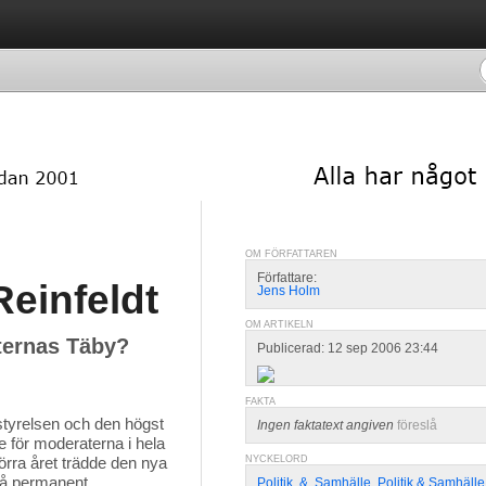
OM FÖRFATTAREN
Författare:
Reinfeldt
Jens Holm
OM ARTIKELN
aternas Täby?
Publicerad: 12 sep 2006 23:44
FAKTA
styrelsen och den högst
Ingen faktatext angiven
föreslå
e för moderaterna i hela
örra året trädde den nya
NYCKELORD
e få permanent
Politik
,
&
,
Samhälle
,
Politik & Samhälle