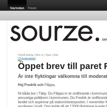
Startsidan
Forum
Föreslå ändring
| 
Skriv ut
| 
Tipsa
| 
Dela
Öppet brev till paret 
Är inte flyktingar välkomna till moder
Hej Fredrik och
Filippa,
Ni båda bor i Täby. Du Filippa m är ordförande i kommun
ansvariga politikern i kommunen. Du Fredrik är ordförand
landet och aspirerar på statsministerposten. I november f
asyllagen i kraft. Den ledde till att 17000 flyktingar kund