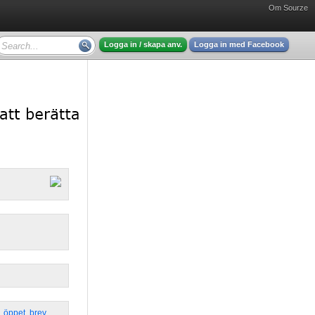
Om Sourze
Logga in / skapa anv.
Logga in med Facebook
,
öppet
,
brev
,