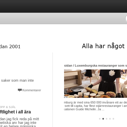
Luxemburgska restauranger som siktar mot himlen i sin strävan efter nya stjärnor
Startsidan / Ljubljana – den lilla huvudsta
på saker som man inte
Kommentarer
ed sina 650 000 invånare ett av de länder
Det är tidig morgon vid Ljubljanicas flod. Hösts
apita, har flest stjärnrestauranger i ansedda
börjat värma de pastellfärgade fasaderna, och
OPP & SJÄL
uide Michelin. Ja ...
klirrande kaffekoppar blandas me ...
ftlighet i all ära
●
●
●
●
●
an jag fick reda på mitt
etiska arv har jag inte
vit en helare människa,