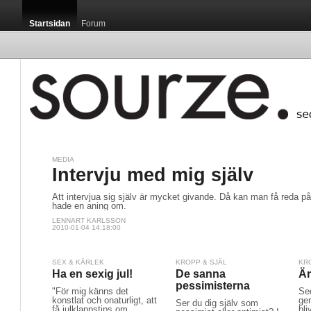
Startsidan
Forum
MEDIA
Startsidan / 
Intervju med mig själv
Att intervjua sig själv är mycket givande. Då kan man få reda 
hade en aning om.
LENNART KARLSSON
2010-01-04 14:18:00
Luxemburg är m
som, sett till c
SEX & KÄRLEK
KROPP & SJÄL
KR
publikationen G
Ha en sexig jul!
De sanna
Är
pessimisterna
"För mig känns det
Sed
konstlat och onaturligt, att
gen
Ser du dig själv som
få julklappstips om
bli