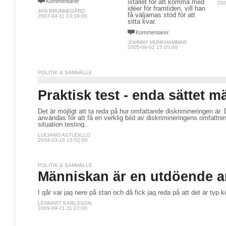
Kommentarer
istället för att komma med
200
idéer för framtiden, vill han
JAN BRUNNEGÅRD
få väljarnas stöd för att
2007-04-11 13:19:00
sitta kvar.
Kommentarer
JOHNNY MUNKHAMMAR
2005-08-02 17:05:00
POLITIK & SAMHÄLLE
Praktisk test - enda sättet m
Det är möjligt att ta reda på hur omfattande diskrimineringen är
användas för att få en verklig bild av diskrimineringens omfattning
situation testing.
LUCIANO ASTUDILLO
2004-03-18 13:52:00
POLITIK & SAMHÄLLE
Människan är en utdöende a
I går var jag nere på stan och då fick jag reda på att det är typ 
LENNART KARLSSON
2009-09-21 11:27:00