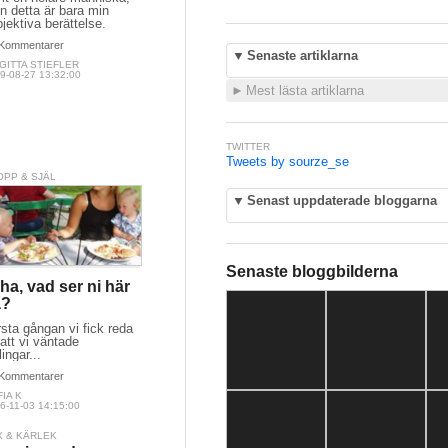
n detta är bara min
jektiva berättelse.
Kommentarer
▼
Senaste artiklarna
GITTA STIEFLER
9-08-27 13:32:00
►
Mest lästa artiklarna
TWITTER
Tweets by sourze_se
OPP & SJÄL
▼
Senast uppdaterade bloggarna
Senaste bloggbilderna
ha, vad ser ni här
å?
sta gångan vi fick reda
att vi väntade
llingar...
Kommentarer
IA K
6-11-03 14:15:00
X & KÄRLEK