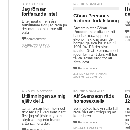
SEX & KÄRLEK
POLITIK & SAMHÄLLE
LIT
Jag förstår
Hä
fortfarande inte!
de
Göran Perssons
historie- förfalskning
Efter nästan fem års
ing
förhållande fick jag reda på
red
Statsminister Göran
det man absolut inte vill
Persson talar ofta om att
veta.
han fick reda upp en
GU
Kommentarer
ekonomisk kris som de
200
borgerliga ska ha ställt till
ANGEL MATTSSON
1991-94. På det viset,
2007-07-02 18:41:00
istället för att komma med
idéer för framtiden, vill han
få väljarnas stöd för att
sitta kvar.
Kommentarer
JOHNNY MUNKHAMMAR
2005-08-02 17:05:00
ALKOHOL & DROGER
POLITIK & SAMHÄLLE
PO
Utlämningen av mig
Alf Svensson räds
Da
själv del 1
homosexuella
12
...när farsan kom hem och
Så mycket fick vi i alla fall
Ti
fick reda på vad som hänt
reda på i en utfrågning av
Mo
fick jag så jävla mycket
kd-ledaren.
ber
stryk att jag inte kunde
oc
Kommentarer
sitta på flera dar.
Nu 
re
MAGNUS HANSSON
Kommentarer