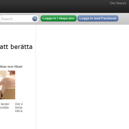
Om Sourze
Logga in / skapa anv.
Logga in med Facebook
den med det stora hjärtat
olen har just
 ljudet av