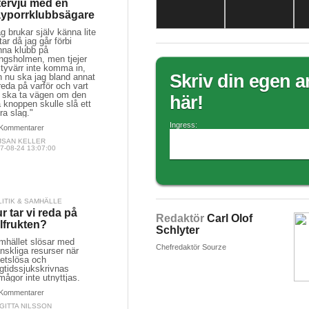
tervju med en
yporrklubbsägare
g brukar själv känna lite
tar då jag går förbi
nna klubb på
ngsholmen, men tjejer
 tyvärr inte komma in,
Skriv din egen ar
h nu ska jag bland annat
reda på varför och vart
g ska ta vägen om den
här!
la knoppen skulle slå ett
ra slag."
Ingress:
Kommentarer
JSAN KELLER
7-08-24 13:07:00
LITIK & SAMHÄLLE
r tar vi reda på
Redaktör
Carl Olof
llfrukten?
Schlyter
mhället slösar med
Chefredaktör Sourze
nskliga resurser när
betslösa och
gtidssjukskrivnas
mågor inte utnyttjas.
Kommentarer
GITTA NILSSON