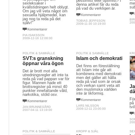
pessimist eller optimist? I
sexleksaker i
me
denna artikel får du reda
kvällstidningen helt oblygt.
sub
på vad du verkligen är.
Om jag vill veta något om
sexuella hjälpmedel, kan
Kommentarer
jag nog ta reda på det
BIR
TOBIAS JEPPSSON
själv!"
200
2009-11-30 10:19:00
Kommentarer
PIA ISAKSSON
2009-12-16 12:08:00
POLITIK & SAMHÄLLE
POLITIK & SAMHÄLLE
KR
SVT:s granskning
Islam och demokrati
öppnar våra ögon
Det finns en föreställning
att Islam inte går att
Det är brott mot alla
kombinera med demokrati
utredningsregler att inte ta
men det gäller att hålla
reda på vad pappan var för
reda på vad som är orsak
figur. Mannen hade ett
och verkan samt veta att
Ja
brottsregister på minst 40
den muslimska världen
punkter innefattande våld,
d
inte är likformig.
narkotika, stöld osv.
För
Kommentarer
Kommentarer
på 
LARS NILSSON
tvi
JAN BRUNNEGÅRD
2006-12-11 23:00:00
2007-04-11 13:19:00
SOF
200
POLITIK & SAMHÄLLE
KROPP & SJÄL
SE