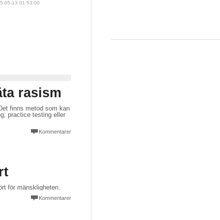
5-05-13 01:53:00
äta rasism
. Det finns metod som kan
; practice testing eller
Kommentarer
rt
kört för mänskligheten.
Kommentarer