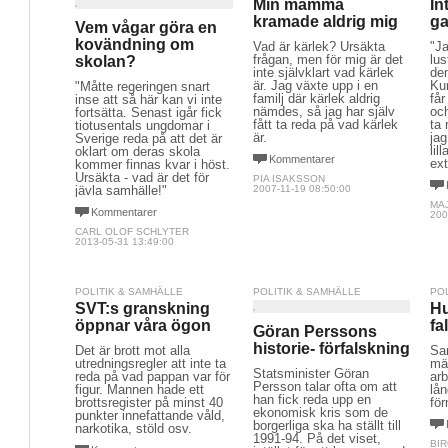
Min mamma
In
kramade aldrig mig
ga
Vem vågar göra en
kovändning om
Vad är kärlek? Ursäkta
"Ja
frågan, men för mig är det
lus
skolan?
inte självklart vad kärlek
de
är. Jag växte upp i en
Ku
"Måtte regeringen snart
familj där kärlek aldrig
får
inse att så här kan vi inte
nämdes, så jag har själv
oc
fortsätta. Senast igår fick
fått ta reda på vad kärlek
ta 
tiotusentals ungdomar i
är.
ja
Sverige reda på att det är
lil
oklart om deras skola
Kommentarer
ext
kommer finnas kvar i höst.
Ursäkta - vad är det för
PIA ISAKSSON
jävla samhälle!"
2007-11-19 08:50:00
MA
Kommentarer
200
CARL OLOF SCHLYTER
2013-05-31 13:49:00
POLITIK & SAMHÄLLE
POLITIK & SAMHÄLLE
PO
SVT:s granskning
Hu
öppnar våra ögon
fa
Göran Perssons
historie- förfalskning
Det är brott mot alla
Sa
utredningsregler att inte ta
mä
Statsminister Göran
reda på vad pappan var för
ar
Persson talar ofta om att
figur. Mannen hade ett
lån
han fick reda upp en
brottsregister på minst 40
för
ekonomisk kris som de
punkter innefattande våld,
borgerliga ska ha ställt till
narkotika, stöld osv.
1991-94. På det viset,
BIR