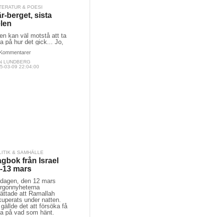
TERATUR & POESI
r-berget, sista
len
en kan väl motstå att ta
a på hur det gick... Jo,
Kommentarer
N LUNDBERG
5-03-09 22:04:00
LITIK & SAMHÄLLE
gbok från Israel
-13 mars
sdagen, den 12 mars
rgonnyheterna
ättade att Ramallah
kuperats under natten.
gällde det att försöka få
da på vad som hänt.