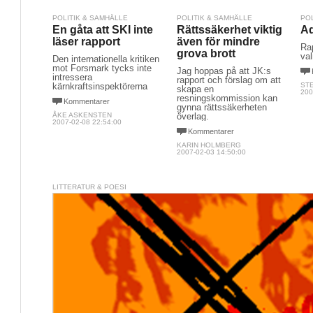
POLITIK & SAMHÄLLE
POLITIK & SAMHÄLLE
PO
En gåta att SKI inte
Rättssäkerhet viktig
Ad
läser rapport
även för mindre
Rap
grova brott
val
Den internationella kritiken
mot Forsmark tycks inte
Jag hoppas på att JK:s
intressera
rapport och förslag om att
kärnkraftsinspektörerna
ST
skapa en
200
resningskommission kan
Kommentarer
gynna rättssäkerheten
ÅKE ASKENSTEN
överlag.
2007-02-08 22:54:00
Kommentarer
KARIN HOLMBERG
2007-02-03 14:50:00
LITTERATUR & POESI