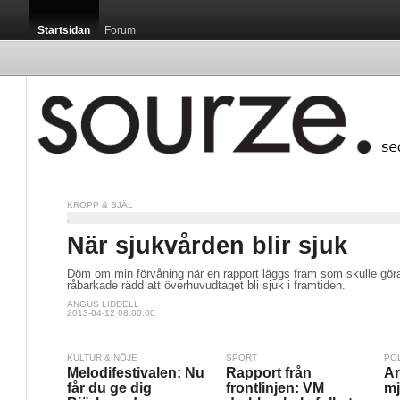
Startsidan
Forum
KROPP & SJÄL
När sjukvården blir sjuk
Döm om min förvåning när en rapport läggs fram som skulle gö
råbarkade rädd att överhuvudtaget bli sjuk i framtiden.
ANGUS LIDDELL
2013-04-12 08:00:00
KULTUR & NÖJE
SPORT
PO
Melodifestivalen: Nu
Rapport från
Ar
får du ge dig
frontlinjen: VM
mj