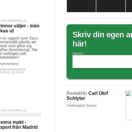
LITIK & SAMHÄLLE
innor väljer - män
kas ut
Skriv din egen ar
en ny rapport som Saco
här!
mmanställt påstås att
nnor som gifter sig
affas lönemässigt. Har
 verkligen sett
Ingress:
hetsbilden?
Kommentarer
AKIM JOHANSSON
8-05-22 19:45:00
Redaktör
Carl Olof
Schlyter
Chefredaktör Sourze
LITIK & SAMHÄLLE
vens makt -
pport från Madrid