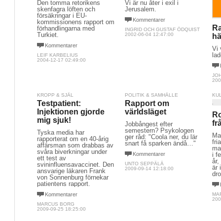
Den tomma retorikens
Vi är nu åter i exil i
skenfagra löften och
Jerusalem.
försäkringar i EU-
Kommentarer
kommissionens rapport om
Ra
förhandlingarna med
INGRID OCH GUSTAF ÖDQUIST
Turkiet.
2002-06-04 12:47:00
h
Kommentarer
Vi 
lad
LEIF KARBELIUS
2004-12-17 02:49:00
JO
200
KROPP & SJÄL
POLITIK & SAMHÄLLE
KU
Testpatient:
Rapport om
Injektionen gjorde
världsläget
Ro
mig sjuk!
fr
Jobbångest efter
semestern? Psykologen
Tyska media har
Man
ger råd: "Coola ner, du lär
rapporterat om en 40-årig
fri
snart få sparken ändå…"
affärsman som drabbas av
ma
svåra biverkningar under
Kommentarer
i f
ett test av
år,
svininfluensavaccinet. Den
UNTO SEPPÄLÄ
är 
2009-09-14 12:18:00
ansvarige läkaren Frank
dro
von Sonnenburg förnekar
patientens rapport.
Kommentarer
MA
200
MARCUS BORG
2009-09-25 18:25:00