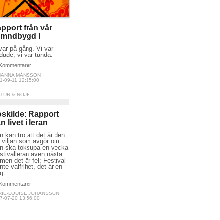
pport från vår
ämndbygd I
var på gång. Vi var
dade, vi var tända.
Kommentarer
HANNA MÅNSSON
1-09-11 12:15:00
LTUR & NÖJE
skilde: Rapport
ån livet i leran
 kan tro att det är den
a viljan som avgör om
n ska toksupa en vecka
estivalleran även nästa
 men det är fel; Festival
inte valfrihet, det är en
g.
Kommentarer
RIE-LOUISE JOHANSSON
7-07-20 13:56:00