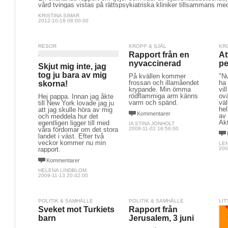
vård tvingas vistas på rättspsykiatriska kliniker tillsammans med
KRISTINA SIMAR
2012-10-18 08:00:00
RESOR
KROPP & SJÄL
KR
Rapport från en
At
nyvaccinerad
pe
Skjut mig inte, jag
tog ju bara av mig
På kvällen kommer
"Nu
frossan och illamåendet
ha
skorna!
krypande. Min ömma
vil
rödflammiga arm känns
ovä
Hej pappa. Innan jag åkte
varm och spänd.
väl
till New York lovade jag ju
hel
att jag skulle höra av mig
Kommentarer
av 
och meddela hur det
Akt
egentligen ligger till med
IA STINA JONHOLT
våra fördomar om det stora
2009-11-02 16:56:00
landet i väst. Efter två
veckor kommer nu min
LE
rapport.
200
Kommentarer
HELENA LINDBLOM
2009-11-13 20:42:00
POLITIK & SAMHÄLLE
POLITIK & SAMHÄLLE
LIT
Sveket mot Turkiets
Rapport från
barn
Jerusalem, 3 juni