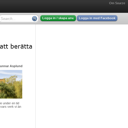
Om Sourze
Logga in / skapa anv.
Logga in med Facebook
Gunnar Asplund - mycket intressant läsning
 under en tid
vars verk vi än