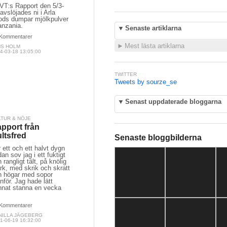
SVT:s Rapport den 5/3-
avslöjades ni i Arla
ods dumpar mjölkpulver
anzania.
▼
Senaste artiklarna
Kommentarer
►
Mest lästa artiklarna
NS HOLM
4-03-18 13:05:00
TWITTER
Tweets by sourze_se
▼
Senast uppdaterade bloggarna
LTUR & NÖJE
pport från
ltsfred
Senaste bloggbilderna
 ett och ett halvt dygn
an sov jag i ett fuktigt
 rangligt tält, på knölig
rk, med skrik och skratt
h högar med sopor
nför. Jag hade lätt
nnat stanna en vecka
Kommentarer
NILLA JÄGEBERG
1-06-19 16:32:00