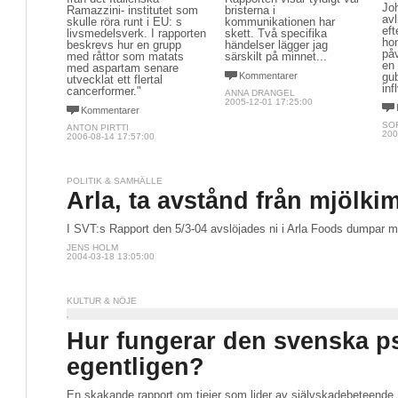
Jo
Ramazzini- institutet som
bristerna i
avl
skulle röra runt i EU: s
kommunikationen har 
eft
livsmedelsverk. I rapporten
skett. Två specifika
ho
beskrevs hur en grupp
händelser lägger jag
påv
med råttor som matats
särskilt på minnet...
en
med aspartam senare
Kommentarer
gu
utvecklat ett flertal
inf
cancerformer."
ANNA DRANGEL
2005-12-01 17:25:00
Kommentarer
SOF
ANTON PIRTTI
200
2006-08-14 17:57:00
POLITIK & SAMHÄLLE
Arla, ta avstånd från mjölki
I SVT:s Rapport den 5/3-04 avslöjades ni i Arla Foods dumpar mj
JENS HOLM
2004-03-18 13:05:00
KULTUR & NÖJE
Hur fungerar den svenska ps
egentligen?
En skakande rapport om tjejer som lider av självskadebeteende, s