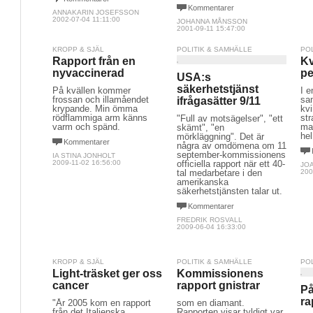
Kommentarer
ANNAKARIN JOSEFSSON
2002-07-04 11:11:00
JOHANNA MÅNSSON
2001-09-11 15:47:00
KROPP & SJÄL
POLITIK & SAMHÄLLE
PO
Rapport från en
Kv
nyvaccinerad
pe
USA:s
säkerhetstjänst
På kvällen kommer
I 
frossan och illamåendet
sa
ifrågasätter 9/11
krypande. Min ömma
kvi
rödflammiga arm känns
str
"Full av motsägelser", "ett
varm och spänd.
man
skämt", "en
hel
mörkläggning". Det är
Kommentarer
några av omdömena om 11
september-kommissionens
IA STINA JONHOLT
2009-11-02 16:56:00
officiella rapport när ett 40-
JO
tal medarbetare i den
200
amerikanska
säkerhetstjänsten talar ut.
Kommentarer
FREDRIK ROSVALL
2009-06-04 16:33:00
KROPP & SJÄL
POLITIK & SAMHÄLLE
PO
Light-träsket ger oss
Kommissionens
cancer
rapport gnistrar
På
ra
"År 2005 kom en rapport
som en diamant.
från det Italienska
Rapporten visar tyldigt var 