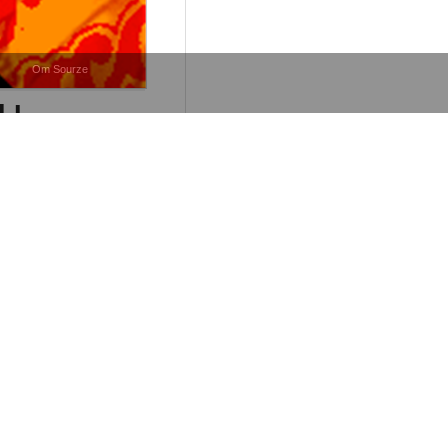
Om Sourze
 I
Kommentarer
ts bästa"
. Och en ekonomisk rapport
Kommentarer