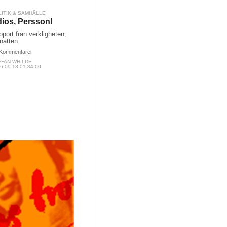
LITIK & SAMHÄLLE
ios, Persson!
port från verkligheten,
natten.
Kommentarer
EFAN WHILDE
6-09-18 01:34:00