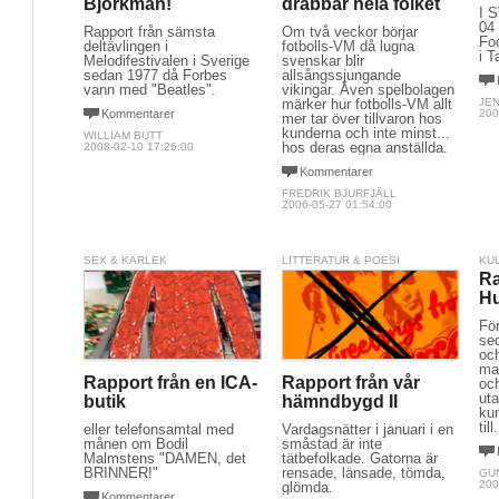
Björkman!
drabbar hela folket
I 
04 
Rapport från sämsta
Om två veckor börjar
Fo
deltävlingen i
fotbolls-VM då lugna
i T
Melodifestivalen i Sverige
svenskar blir
sedan 1977 då Forbes
allsångssjungande
vann med "Beatles".
vikingar. Även spelbolagen
märker hur fotbolls-VM allt
JE
Kommentarer
200
mer tar över tillvaron hos
kunderna och inte minst...
WILLIAM BUTT
hos deras egna anställda.
2008-02-10 17:26:00
Kommentarer
FREDRIK BJURFJÄLL
2006-05-27 01:54:00
SEX & KÄRLEK
LITTERATUR & POESI
KU
Ra
Hu
För
sed
och
ma
Rapport från en ICA-
Rapport från vår
oc
uta
butik
hämndbygd II
ku
till.
eller telefonsamtal med
Vardagsnätter i januari i en
månen om Bodil
småstad är inte
Malmstens "DAMEN, det
tätbefolkade. Gatorna är
BRINNER!"
rensade, länsade, tömda,
GU
200
glömda.
Kommentarer