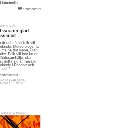
 kriminella.
Kommentarer
OPP & SJÄL
t vara en glad
ssimist
 är det så att folk vill
 elände. Meteorologerna
l inte ha fint väder, utan
der. Folk vill inte ha ett
färdssamhälle, utan
st gotta sig åt massor
elände i Rapport och
uellt."
Kommentarer
NNART KARLSSON
9-05-12 14:35:00
TERATUR & POESI