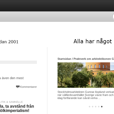
Startsidan / Praktverk om arkitektikonen 
ra även den mest
Kommentarer
Stockholmsarkitekten Gunnar Asplund verkade
när välfärdssamhället Sverige växte fram och 
idag fortfarande kan såväl verka ...
LITIK & SAMHÄLLE
la, ta avstånd från
●
●
●
●
●
ölkimperialism!