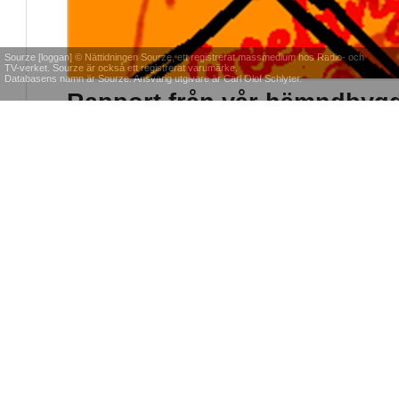
Sourze [loggan] © Nättidningen Sourze, ett registrerat massmedium hos Radio- och
TV-verket. Sourze är också ett registrerat varumärke.
Databasens namn är Sourze. Ansvarig utgivare är Carl Olof Schlyter.
Rapport från vår hämndbygd
Vi var på gång. Vi var laddade, vi var tända.
JOHANNA MÅNSSON
2001-09-11 12:15:00
POLITIK & SAMHÄLLE
Socialen vet inte vad "barne
betyder
"Efterlyser nu ett bevis på vilket resultat socialens arbete fått
angående kostnaderna för vården för barnens bästa."
LENA OLSSON
2009-07-07 17:22:00
POLITIK & SAMHÄLLE
Rättssäkerhet viktig
även för mindre