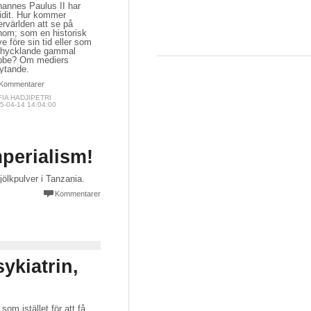
hannes Paulus II har
idit. Hur kommer
ervärlden att se på
nom; som en historisk
e före sin tid eller som
 hycklande gammal
bbe? Om mediers
lytande.
Kommentarer
IA HADJIPETRI
5-04-14 14:04:00
mperialism!
ölkpulver i Tanzania.
Kommentarer
ykiatrin,
om istället för att få