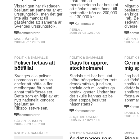
Läste om att
myndigheterna har beslutat
Visserligen har riksdagen
Migrati
att sänka skadeståndet till
beslutat att samerna är ett
beslutat
brottsoffer från ca 200,000
ursprungsfolk, men det ger
en krigs
till 130,000 kr.
inte alls mandat till
Irak. Be
påståendet att samerna är
sedvanli
Kommentarer
Sveriges ursprungsfolk.
diverse
PERLA L
Kommentarer
2008-01-08 12:10:00
Komme
MATS HÄGGLÖF
GÖRAN 
2008-10-27 20:59:00
2007-08-1
POLITIK & SAMHÄLLE
POLITIK & SAMHÄLLE
POLITIK
Poliser hetsas att
Dags för uppror,
Ge mig
bötfälla!
stockholmare!
mig sp
Sveriges alla poliser
Stadshuset har beslutat
Jag had
uppmanas nu av sina
införa trängselavgifter trots
att förb
chefer att bötfälla fler
demokratiska, juridiska,
språkku
medborgare för bland
sociala och miljömässiga
därför 
annat trafikförseelser.
betänkligheter. Undrar hur
språkres
Detta som en följd av ett
det skulle kännas att be
första 
nytt nationellt koncept
dem stoppa beslutet
sommarl
beslutat av
någonstans?
Komme
Rikspolisstyrelsen.
Kommentarer
DANIEL 
Kommentarer
2001-09-0
SHQIPTAR OSEKU
2005-07-17 02:15:00
GÖRAN LARSSON
2006-03-29 13:06:00
POLITIK & SAMHÄLLE
POLITIK & SAMHÄLLE
MEDIA
Är det någon som
Blogg 