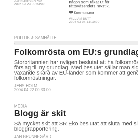
JOHN JÄRVENPÄÄ
någon som råkat ut för
2005-03-23 00:53:00
rättsväsendets mystik.
Kommentarer
WILLIAM BUTT
2005-03-04 14:10:00
POLITIK & SAMHÄLLE
Folkomrösta om EU:s grundla
Storbritannien har nyligen beslutat att ha folkomr
förslag till ny grundlag. Med beslutet sällar man sig 
växande skara av EU-länder som kommer att gen
folkomröstningar.
JENS HOLM
2004-04-22 00:30:00
MEDIA
Blogg är skit
Så mycket skit att SR Eko beslutat att sluta med s
bloggrapportering.
JAN BRUNNEGÅRD