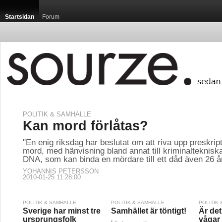
Startsidan
Forum
POLITIK & SAMHÄLLE
Kan mord förlåtas?
"En enig riksdag har beslutat om att riva upp preskript
mord, med hänvisning bland annat till kriminalteknisk
DNA, som kan binda en mördare till ett dåd även 26 å
YOHANNIS PETERSSON
2010-01-25 11:28:00
POLITIK & SAMHÄLLE
POLITIK & SAMHÄLLE
POLITIK
Sverige har minst tre
Samhället är töntigt!
Är de
ursprungsfolk
vågar f