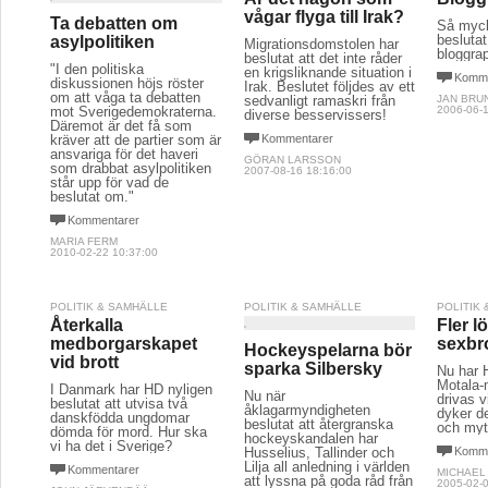
vågar flyga till Irak?
Ta debatten om
Så myck
beslutat
asylpolitiken
Migrationsdomstolen har
bloggrap
beslutat att det inte råder
"I den politiska
en krigsliknande situation i
Komme
diskussionen höjs röster
Irak. Beslutet följdes av ett
om att våga ta debatten
sedvanligt ramaskri från
JAN BRU
mot Sverigedemokraterna.
2006-06-1
diverse besservissers!
Däremot är det få som
kräver att de partier som är
Kommentarer
ansvariga för det haveri
GÖRAN LARSSON
som drabbat asylpolitiken
2007-08-16 18:16:00
står upp för vad de
beslutat om."
Kommentarer
MARIA FERM
2010-02-22 10:37:00
POLITIK & SAMHÄLLE
POLITIK & SAMHÄLLE
POLITIK
Återkalla
Fler l
medborgarskapet
sexbr
Hockeyspelarna bör
vid brott
sparka Silbersky
Nu har H
Motala-m
I Danmark har HD nyligen
Nu när
drivas 
beslutat att utvisa två
åklagarmyndigheten
dyker d
danskfödda ungdomar
beslutat att återgranska
och myt
dömda för mord. Hur ska
hockeyskandalen har
vi ha det i Sverige?
Husselius, Tallinder och
Komme
Lilja all anledning i världen
Kommentarer
MICHAEL
att lyssna på goda råd från
2005-02-0