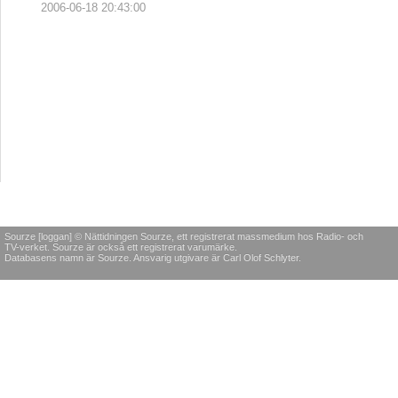
2006-06-18 20:43:00
Sourze [loggan] © Nättidningen Sourze, ett registrerat massmedium hos Radio- och
TV-verket. Sourze är också ett registrerat varumärke.
Databasens namn är Sourze. Ansvarig utgivare är Carl Olof Schlyter.