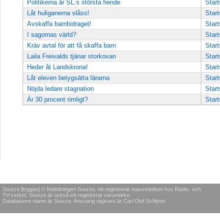
Politikerna är SL:s största fiende
Start
Låt huliganerna slåss!
Start
Avskaffa barnbidraget!
Start
I sagornas värld?
Start
Kräv avtal för att få skaffa barn
Start
Laila Freivalds tjänar storkovan
Start
Heder åt Landskrona!
Start
Låt eleven betygsätta lärarna
Start
Nöjda ledare stagnation
Start
Är 30 procent rimligt?
Start
Sourze [loggan] © Nättidningen Sourze, ett registrerat massmedium hos Radio- och
TV-verket. Sourze är också ett registrerat varumärke.
Databasens namn är Sourze. Ansvarig utgivare är Carl Olof Schlyter.