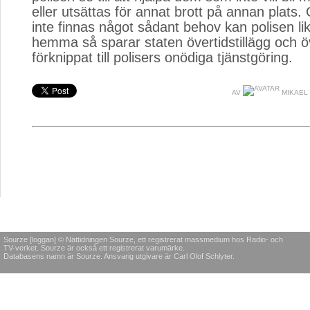
eller utsättas för annat brott på annan plats.
inte finnas något sådant behov kan polisen li
hemma så sparar staten övertidstillägg och ö
förknippat till polisers onödiga tjänstgöring.
AV
MIKAEL
Sourze [loggan] © Nättidningen Sourze, ett registrerat massmedium hos Radio- och
TV-verket. Sourze är också ett registrerat varumärke.
Databasens namn är Sourze. Ansvarig utgivare är Carl Olof Schlyter.