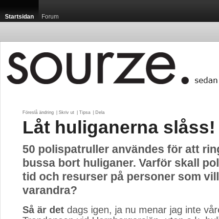
Startsidan
Forum
Föreslå ändring
| 
Skriv ut
| 
Tipsa
| 
Dela
Låt huliganerna slåss!
50 polispatruller användes för att rin
bussa bort huliganer. Varför skall po
tid och resurser på personer som vil
varandra?
Så är det
dags igen, ja nu menar jag inte våre