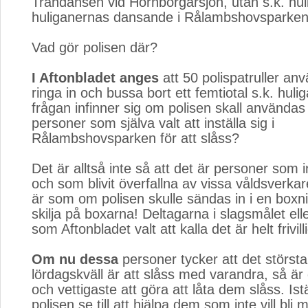
Trandansen vid Hornborgarsjön, utan s.k. hu
huliganernas dansande i Rålambshovsparken 
Vad gör polisen där?
I Aftonbladet anges
att 50 polispatruller anv
ringa in och bussa bort ett femtiotal s.k. huli
frågan infinner sig om polisen skall användas t
personer som själva valt att inställa sig i
Rålambshovsparken för att slåss?
Det är alltså inte så att det är personer som in
och som blivit överfallna av vissa våldsverkar
är som om polisen skulle sändas in i en boxni
skilja på boxarna! Deltagarna i slagsmålet ell
som Aftonbladet valt att kalla det är helt frivilli
Om nu dessa
personer tycker att det största 
lördagskväll är att slåss med varandra, så är
och vettigaste att göra att låta dem slåss. Istä
polisen se till att hjälpa dem som inte vill bli