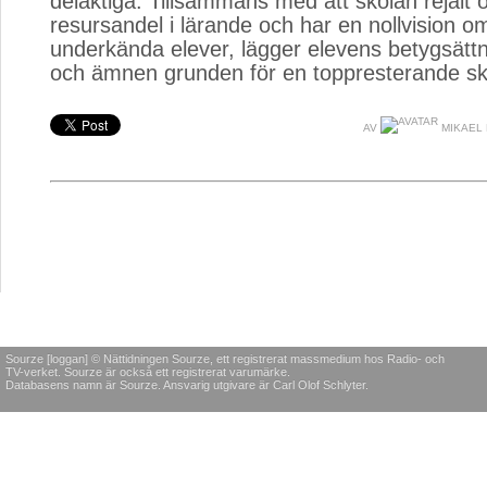
delaktiga. Tillsammans med att skolan rejält ö
resursandel i lärande och har en nollvision o
underkända elever, lägger elevens betygsättn
och ämnen grunden för en toppresterande sk
AV
MIKAEL
Sourze [loggan] © Nättidningen Sourze, ett registrerat massmedium hos Radio- och
TV-verket. Sourze är också ett registrerat varumärke.
Databasens namn är Sourze. Ansvarig utgivare är Carl Olof Schlyter.