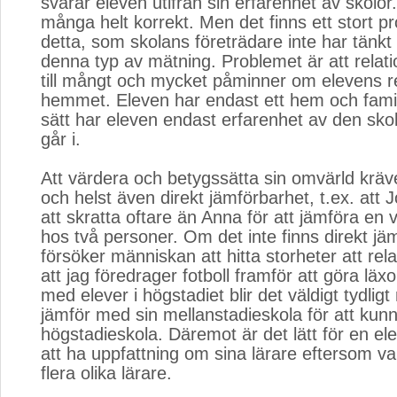
svarar eleven utifrån sin erfarenhet av skolor.
många helt korrekt. Men det finns ett stort 
detta, som skolans företrädare inte har tänkt
denna typ av mätning. Problemet är att relatio
till mångt och mycket påminner om elevens rela
hemmet. Eleven har endast ett hem och fam
sätt har eleven endast erfarenhet av den sk
går i.
Att värdera och betygssätta sin omvärld kräv
och helst även direkt jämförbarhet, t.ex. att 
att skratta oftare än Anna för att jämföra en
hos två personer. Om det inte finns direkt jä
försöker människan att hitta storheter att rela
att jag föredrager fotboll framför att göra läx
med elever i högstadiet blir det väldigt tydligt
jämför med sin mellanstadieskola för att kun
högstadieskola. Däremot är det lätt för en ele
att ha uppfattning om sina lärare eftersom va
flera olika lärare.