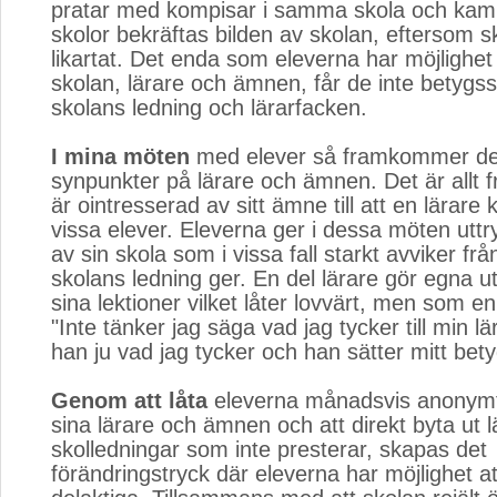
pratar med kompisar i samma skola och kamr
skolor bekräftas bilden av skolan, eftersom s
likartat. Det enda som eleverna har möjlighet 
skolan, lärare och ämnen, får de inte betygss
skolans ledning och lärarfacken.
I mina möten
med elever så framkommer det
synpunkter på lärare och ämnen. Det är allt fr
är ointresserad av sitt ämne till att en lärar
vissa elever. Eleverna ger i dessa möten uttry
av sin skola som i vissa fall starkt avviker frå
skolans ledning ger. En del lärare gör egna u
sina lektioner vilket låter lovvärt, men som e
"Inte tänker jag säga vad jag tycker till min lä
han ju vad jag tycker och han sätter mitt bety
Genom att låta
eleverna månadsvis anonymt 
sina lärare och ämnen och att direkt byta ut 
skolledningar som inte presterar, skapas det
förändringstryck där eleverna har möjlighet at