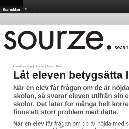
Startsidan
Forum
Föreslå ändring
| 
Skriv ut
| 
Tipsa
| 
Dela
Låt eleven betygsätta 
När en elev får frågan om de är nöjd
skolan, så svarar eleven utifrån sin 
skolor. Det låter för många helt korr
finns ett stort problem med detta.
När en elev
får frågan om de är nöjda med sk