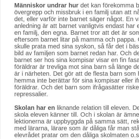
Människor undrar hur
det kan förekomma ba
övergrepp och missbruk i en familj utan att 
det, eller varför inte barnet säger något. En v
anledning är att barnet vanligtvis endast har 
en familj, den egna. Barnet tror att det är so
eftersom barnet litar på mamma och pappa.
skulle prata med sina syskon, så får det i bä
bild av familjen som barnet redan har. Och 
barnet ser hos sina kompisar visar en fin fasa
föräldrar är trevliga mot sina barn så länge 
är i närheten. Det gör att de flesta barn som
hemma inte berättar för sina kompisar eller if
föräldrar. Och det barn som ifrågasätter riske
repressalier.
Skolan har en
liknande relation till eleven. D
skola eleven känner till. Och i skolan är ämn
lektionerna är uppbyggda på samma sätt, rek
med lärarna, lärare som är dåliga får man st
elevrådet pratar om den dåliga skolmaten o.s