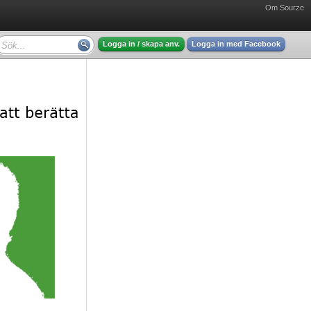
Om Sourze
Logga in / skapa anv.
Logga in med Facebook