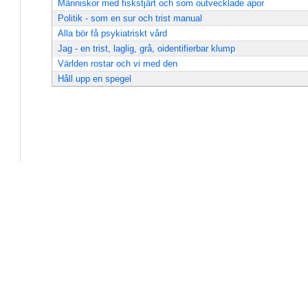
Människor med fiskstjärt och som outvecklade apor
Politik - som en sur och trist manual
Alla bör få psykiatriskt vård
Jag - en trist, laglig, grå, oidentifierbar klump
Världen rostar och vi med den
Håll upp en spegel