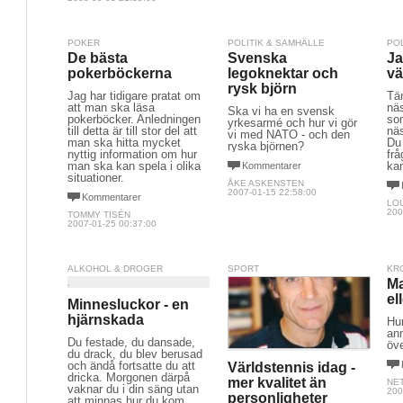
POKER
POLITIK & SAMHÄLLE
PO
De bästa
Svenska
Ja
pokerböckerna
legoknektar och
vä
rysk björn
Jag har tidigare pratat om
Tä
att man ska läsa
nä
Ska vi ha en svensk
pokerböcker. Anledningen
som
yrkesarmé och hur vi gör
till detta är till stor del att
näs
vi med NATO - och den
man ska hitta mycket
Du
ryska björnen?
nyttig information om hur
frå
man ska kan spela i olika
kan
Kommentarer
situationer.
ÅKE ASKENSTEN
2007-01-15 22:58:00
Kommentarer
LO
200
TOMMY TISÉN
2007-01-25 00:37:00
ALKOHOL & DROGER
SPORT
KR
M
el
Minnesluckor - en
hjärnskada
Hu
an
Du festade, du dansade,
öve
du drack, du blev berusad
och ändå fortsatte du att
Världstennis idag -
dricka. Morgonen därpå
mer kvalitet än
NE
vaknar du i din säng utan
200
personligheter
att minnas hur du kom