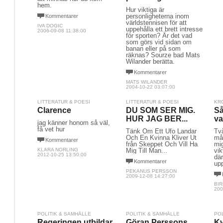
hem.
Hur viktiga är
personligheterna inom
Kommentarer
världstennisen för att
IVA DOGIC
uppehålla ett brett intresse
2006-09-08 11:38:00
för sporten? Är det vad
som görs vid sidan om
banan eller på som
räknas? Sourze bad Mats
Wilander berätta.
Kommentarer
MATS WILANDER
2004-10-22 03:07:00
LITTERATUR & POESI
LITTERATUR & POESI
KR
Clarence
DU SOM SER MIG.
Så
HUR JAG BER...
va
jag känner honom så väl,
få vet hur
Tänk Om Ett Ufo Landar
Tv
Och En Kvinna Kliver Ut
må
Kommentarer
från Skeppet Och Vill Ha
mig
KLARA NORLING
Mig Till Man...
vik
2012-10-25 13:50:00
där
Kommentarer
up
PEKANUS PERSSON
2009-12-08 14:27:00
BIR
200
POLITIK & SAMHÄLLE
POLITIK & SAMHÄLLE
PO
Regeringen utbildar
Göran Perssons
Kv