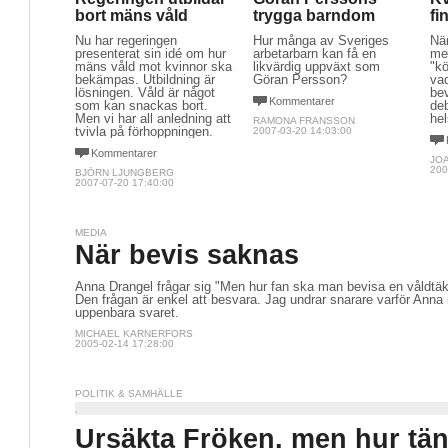
bort mäns våld
trygga barndom
fi
Nu har regeringen
Hur många av Sveriges
När
presenterat sin idé om hur
arbetarbarn kan få en
me
mäns våld mot kvinnor ska
likvärdig uppväxt som
"k
bekämpas. Utbildning är
Göran Persson?
vad
lösningen. Våld är något
bev
Kommentarer
som kan snackas bort.
deb
Men vi har all anledning att
hel
RAMONA FRANSSON
tvivla på förhoppningen.
2007-03-20 14:03:00
Kommentarer
JO
200
BJÖRN LJUNGBERG
2007-07-20 17:40:00
MEDIA
När bevis saknas
Anna Drangel frågar sig "Men hur fan ska man bevisa en våldtäk
Den frågan är enkel att besvara. Jag undrar snarare varför Anna 
uppenbara svaret.
MICHAEL KARNERFORS
2005-02-14 17:28:00
POLITIK & SAMHÄLLE
Ursäkta Fröken, men hur tä