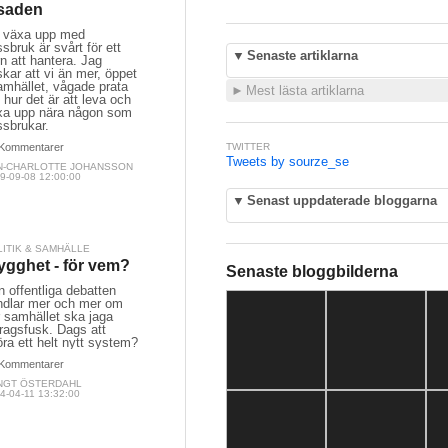
saden
t växa upp med
sbruk är svårt för ett
▼
Senaste artiklarna
n att hantera. Jag
kar att vi än mer, öppet
amhället, vågade prata
►
Mest lästa artiklarna
hur det är att leva och
xa upp nära någon som
ssbrukar.
Kommentarer
TWITTER
Tweets by sourze_se
N-CHARLOTTE JOHANSSON
9-09-08 12:00:00
▼
Senast uppdaterade bloggarna
LITIK & SAMHÄLLE
ygghet - för vem?
Senaste bloggbilderna
 offentliga debatten
ndlar mer och mer om
 samhället ska jaga
ragsfusk. Dags att
öra ett helt nytt system?
Kommentarer
NGT ÖSTERDAHL
4-04-11 13:32:00