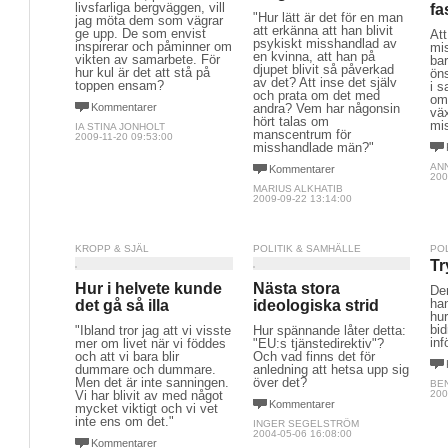
livsfarliga bergväggen, vill
fa
"Hur lätt är det för en man
jag möta dem som vägrar
att erkänna att han blivit
ge upp. De som envist
At
psykiskt misshandlad av
inspirerar och påminner om
mis
en kvinna, att han på
vikten av samarbete. För
bar
djupet blivit så påverkad
hur kul är det att stå på
öns
av det? Att inse det själv
toppen ensam?
i s
och prata om det med
om 
Kommentarer
andra? Vem har någonsin
vä
hört talas om
mi
IA STINA JONHOLT
manscentrum för
2009-11-20 09:53:00
misshandlade män?"
AN
Kommentarer
200
MARIUS ALKHATIB
2009-09-22 13:14:00
KROPP & SJÄL
POLITIK & SAMHÄLLE
PO
Tr
Hur i helvete kunde
Nästa stora
Den
ha
det gå så illa
ideologiska strid
hur
bid
"Ibland tror jag att vi visste
Hur spännande låter detta:
inf
mer om livet när vi föddes
"EU:s tjänstedirektiv"?
och att vi bara blir
Och vad finns det för
dummare och dummare.
anledning att hetsa upp sig
Men det är inte sanningen.
över det?
BE
Vi har blivit av med något
200
Kommentarer
mycket viktigt och vi vet
inte ens om det."
INGER SEGELSTRÖM
2004-05-06 16:08:00
Kommentarer