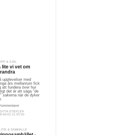
OPP & SJÄL
 lite vi vet om
randra
å upplevelser med
nga års mellanrum fick
 att fundera över hur
tigt det är att säga "de
" sakerna när de dyker
p.
Kommentarer
GITTA STIEFLER
8-09-03 21:55:00
LITIK & SAMHÄLLE
innosamhället -