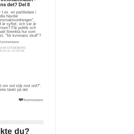
nns det? Del II
 t.ex. en partiledare i
dia hävdar
önsmaktsordningen",
 är syftet, och var är
isen? Får politik och
att förenkla hur som
st, "för kvinnans skull"?
Kommentarer
AKIM STENEBERG
6-03-31 15:34:00
t om ord står mot ord?".
inte tänkt på det
Kommentarer
nkte du?