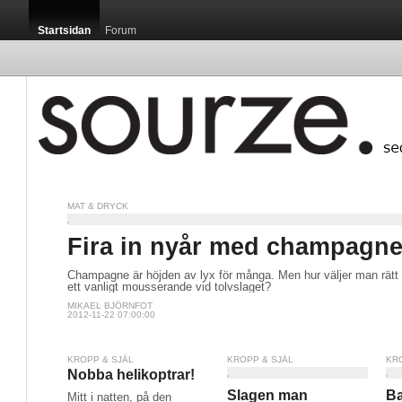
Startsidan
Forum
MAT & DRYCK
Fira in nyår med champagn
Champagne är höjden av lyx för många. Men hur väljer man rät
ett vanligt mousserande vid tolvslaget?
MIKAEL BJÖRNFOT
2012-11-22 07:00:00
KROPP & SJÄL
KROPP & SJÄL
KR
Nobba helikoptrar!
Slagen man
Ba
Mitt i natten, på den