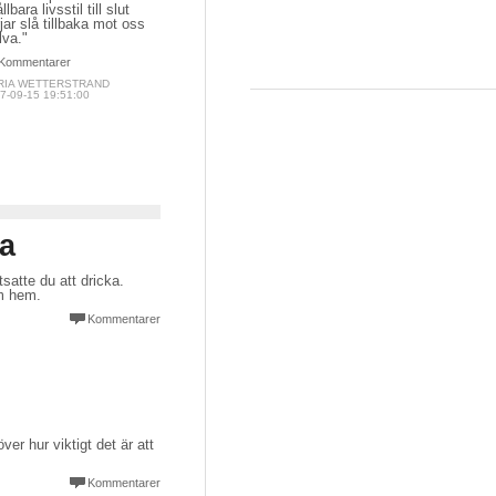
llbara livsstil till slut
jar slå tillbaka mot oss
lva."
Kommentarer
RIA WETTERSTRAND
7-09-15 19:51:00
da
satte du att dricka.
om hem.
Kommentarer
r hur viktigt det är att
Kommentarer