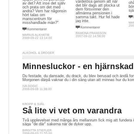
värdelösa genom att när
ohå
av det? Att inse det själv
det blir dags att plocka ut
bör
och prata om det med
dem försvinner den
sjä
andra? Vem har någonsin
allmänna pensionen i
hört talas om
samma takt. Hur fel hade
manscentrum för
jag inte.
misshandlade män?"
MA
200
Kommentarer
Kommentarer
RAMONA FRANSSON
MARIUS ALKHATIB
2007-09-22 14:58:00
2009-09-22 13:14:00
ALKOHOL & DROGER
Minnesluckor - en hjärnska
Du festade, du dansade, du drack, du blev berusad och ändå fort
Morgonen därpå vaknar du i din säng utan att minnas hur du k
IVA DOGIC
2006-09-08 11:38:00
KROPP & SJÄL
Så lite vi vet om varandra
Två upplevelser med många års mellanrum fick mig att fundera öve
säga "de där" sakerna när de dyker upp.
BIRGITTA STIEFLER
2008-09-03 21:55:00