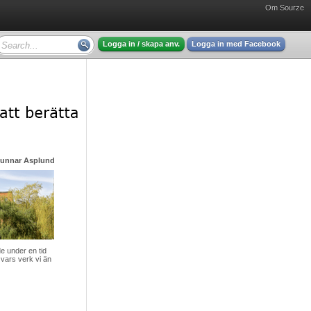
Om Sourze
Logga in / skapa anv.
Logga in med Facebook
Gunnar Asplund - mycket intressant läsning
 under en tid
vars verk vi än