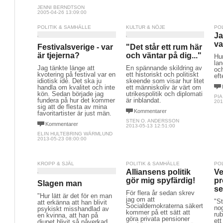
JENNI BERNDTSON
2005-04-26 13:09:00
POLITIK & SAMHÄLLE
KULTUR & NÖJE
PO
Ja
va
Festivalsverige - var
"Det står ett rum här
är tjejerna?
och väntar på dig..."
Hur
lan
Jag tänkte länge att
En spännande skildring av
och
kvotering på festival var en
ett historiskt och politiskt
eft
idiotisk idé. Det ska ju
skeende som visar hur litet
handla om kvalitet och inte
ett människoliv är värt om
kön. Sedan började jag
utrikespolitik och diplomati
PI
fundera på hur det kommer
är inblandat.
201
sig att de flesta av mina
Kommentarer
favoritartister är just män.
STEN O. ANDERSSON
Kommentarer
2013-05-13 12:51:00
ELIN HULTEBRING WÄRMLUND
2013-05-23 08:00:00
KROPP & SJÄL
POLITIK & SAMHÄLLE
PO
Alliansens politik
Ve
gör mig spyfärdig!
pr
Slagen man
se
För flera år sedan skrev
"Hur lätt är det för en man
jag om att
"St
att erkänna att han blivit
Socialdemokraterna säkert
nog
psykiskt misshandlad av
kommer på ett sätt att
rub
en kvinna, att han på
göra privata pensioner
ett
djupet blivit så påverkad