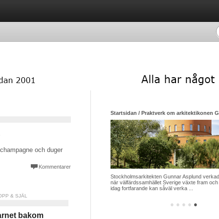
Startsidan / Praktverk om arkitektikonen 
e
t champagne och duger
Kommentarer
Stockholmsarkitekten Gunnar Asplund verkade
när välfärdssamhället Sverige växte fram och 
idag fortfarande kan såväl verka ...
OPP & SJÄL
●
●
●
●
●
rnet bakom