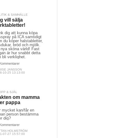
LITIK & SAMHÄLLE
g vill sälja
rktabletter!
nk dig att kunna köpa
sspray på ICA samtidigt
 du köper halstabletter,
dukar, bröd och mjölk.
 nya sköna värld! Fast
gan är hur snabbt detta
 bli verklighet.
Kommentarer
UISE JANSSON
6-10-25 13:13:00
OPP & SJÄL
akten om mamma
ler pappa
r mycket kan/får en
nan person bestämma
r dig?
Kommentarer
TTAN HOLMSTRÖM
1-07-27 15:57:00