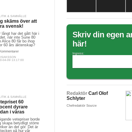
LITIK & SAMHÄLLE
g skäms över att
ra svensk!
Skriv din egen ar
 långt har det gått här i
det, när inte Sune 80
 Alice 80 får bo ihop
här!
er 60 års äktenskap?
Kommentarer
Ingress:
A ISAKSSON
0-04-09 13:17:00
Redaktör
Carl Olof
LITIK & SAMHÄLLE
Schlyter
tepriset 60
Chefredaktör Sourze
ocent dyrare
dan i våras
igande vetepriser borde
 skapa betydligt större
riker än det gör. Det är
 tecken på hur vår