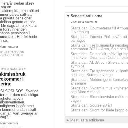
 flera år sedan skrev
 om att
cialdemokraterna säkert
mer på ett sätt att
▼
Senaste artiklarna
a privata pensioner
rdelösa genom att när
Visa:
Hela sourze.se
 blir dags att plocka ut
Startsidan
:
Gourmetresa till Antwe
m försvinner den
Luxemburg
lmänna pensionen i
mma takt. Hur fel hade
Startsidan
:
Forever Piaf - svårt at
 inte.
på något
Startsidan
:
Tre kulinariska nedslag
Kommentarer
sommaren 2021 – Aten, Split och 
MONA FRANSSON
Startsidan
:
De socialt, ofrivilligt is
7-09-22 14:58:00
finns kvar - även utan Corona-restr
Startsidan
:
ABBA och Streisand i 
symbios
LITIK & SAMHÄLLE
Startsidan
:
Tre spännande kulinari
ktmissbruk
nedslag i Sommarsverige
rekommer i
Startsidan
:
Mobbningens konsekve
år senare
erige
Startsidan
:
Nygamla musiknyheter
S! SOS! SOS! Sverige
och Marc Almond
yter mot dom mänskliga
Startsidan
:
Skandinaviska märken 
tigheterna och
vägen
rnkonventionen.
Startsidan
:
Sourze 20 år!
digheter begår brott
h kommer undan straff.
Startsidan
:
Skönt för både kropp o
gan är: Vart Sverige är
 väg?
►
Mest lästa artiklarna
Kommentarer