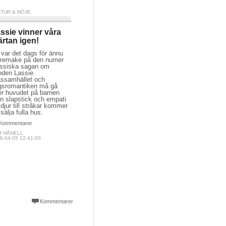
LTUR & NÖJE
ssie vinner våra
ärtan igen!
var det dags för ännu
 remake på den numer
assiska sagan om
nden Lassie.
assamhället och
igsromantiken må gå
er huvudet på barnen
n slapstick och empati
 djur till stråkar kommer
 sälja fulla hus.
Kommentarer
R HÅNELL
6-04-05 12:41:00
Kommentarer