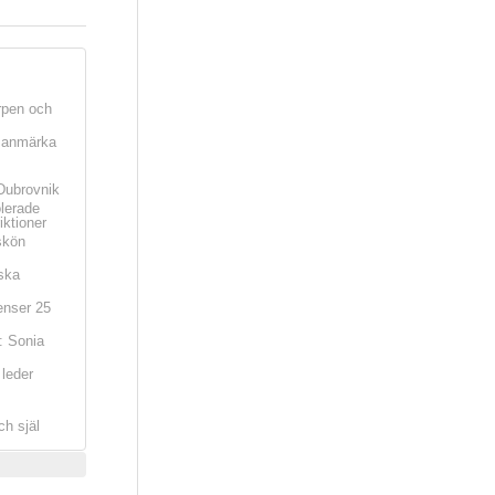
rpen och
t anmärka
Dubrovnik
olerade
iktioner
skön
ska
nser 25
: Sonia
leder
ch själ