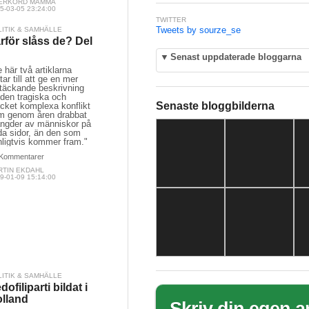
ERKÖRD MAMMA
5-03-05 23:24:00
TWITTER
Tweets by sourze_se
LITIK & SAMHÄLLE
rför slåss de? Del
▼
Senast uppdaterade bloggarna
 här två artiklarna
tar till att ge en mer
ltäckande beskrivning
 den tragiska och
Senaste bloggbilderna
cket komplexa konflikt
m genom åren drabbat
ngder av människor på
da sidor, än den som
nligtvis kommer fram."
Kommentarer
RTIN EKDAHL
9-01-09 15:14:00
LITIK & SAMHÄLLE
dofiliparti bildat i
lland