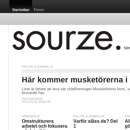
Startsidan
Forum
POLITIK & SAMHÄLLE
Här kommer musketörerna i
Livet är lättare att leva när stödföreningen Musketörerna finns, s
brusande hav.
PIA ISAKSSON
2013-05-31 08:00:00
NÄRINGSLIV
POLITIK & SAMHÄLLE
PO
Omstrukturera
Varför slåss de? Del
Al
arbetet och fokusera
1
gö