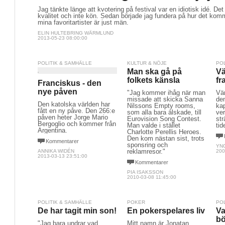
Jag tänkte länge att kvotering på festival var en idiotisk idé. De
kvalitet och inte kön. Sedan började jag fundera på hur det komm
mina favoritartister är just män.
ELIN HULTEBRING WÄRMLUND
2013-05-23 08:00:00
POLITIK & SAMHÄLLE
KULTUR & NÖJE
PO
Man ska gå på
Vä
folkets känsla
fr
Franciskus - den
nye påven
"Jag kommer ihåg när man
Vä
missade att skicka Sanna
den
Den katolska världen har
Nilssons Empty rooms,
ka
fått en ny påve. Den 266:e
som alla bara älskade, till
ve
påven heter Jorge Mario
Eurovision Song Contest.
str
Bergoglio och kommer från
Man valde i stället
tid
Argentina.
Charlotte Perellis Heroes.
Den kom nästan sist, trots
Kommentarer
sponsring och
YN
reklamresor."
ANNIKA WIDÉN
200
2013-03-13 23:51:00
Kommentarer
PIA ISAKSSON
2010-03-08 11:45:00
POLITIK & SAMHÄLLE
POKER
PO
De har tagit min son!
En pokerspelares liv
Va
bö
"Jag bara undrar vad
Mitt namn är Jonatan