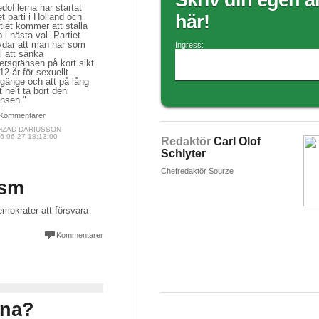
Skriv din egen ar
dofilerna har startat
t parti i Holland och
här!
tiet kommer att ställa
 i nästa val. Partiet
vdar att man har som
Ingress:
l att sänka
ersgränsen på kort sikt
l 12 år för sexuellt
gänge och att på lång
t helt ta bort den
änsen."
Kommentarer
HZAD DARIUSSON
6-06-27 18:13:00
Redaktör
Carl Olof
Schlyter
Chefredaktör Sourze
ism
mokrater att försvara
Kommentarer
rna?