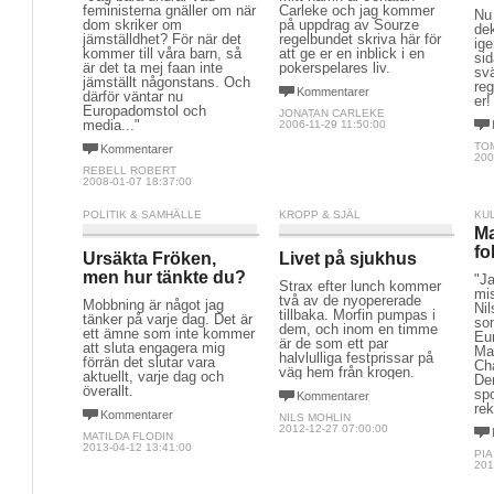
feministerna gnäller om när
Carleke och jag kommer
Nu 
dom skriker om
på uppdrag av Sourze
dek
jämställdhet? För när det
regelbundet skriva här för
ige
kommer till våra barn, så
att ge er en inblick i en
si
är det ta mej faan inte
pokerspelares liv.
sv
jämställt någonstans. Och
re
Kommentarer
därför väntar nu
er!
Europadomstol och
JONATAN CARLEKE
media..."
2006-11-29 11:50:00
TO
Kommentarer
200
REBELL ROBERT
2008-01-07 18:37:00
POLITIK & SAMHÄLLE
KROPP & SJÄL
KU
Ma
fo
Ursäkta Fröken,
Livet på sjukhus
men hur tänkte du?
"J
Strax efter lunch kommer
mi
två av de nyopererade
Mobbning är något jag
Ni
tillbaka. Morfin pumpas i
tänker på varje dag. Det är
som
dem, och inom en timme
ett ämne som inte kommer
Eu
är de som ett par
att sluta engagera mig
Man
halvlulliga festprissar på
förrän det slutar vara
Cha
väg hem från krogen.
aktuellt, varje dag och
Den
överallt.
sp
Kommentarer
rek
Kommentarer
NILS MOHLIN
2012-12-27 07:00:00
MATILDA FLODIN
2013-04-12 13:41:00
PI
201