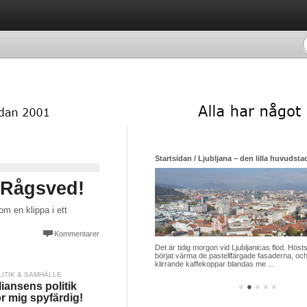
Startsidan / Ljubljana – den lilla huvudsta
 Rågsved!
om en klippa i ett
Kommentarer
Det är tidig morgon vid Ljubljanicas flod. Hösts
börjat värma de pastellfärgade fasaderna, och
klirrande kaffekoppar blandas me ...
LITIK & SAMHÄLLE
liansens politik
●
●
●
●
●
r mig spyfärdig!