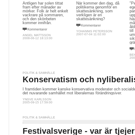
Äntligen har solen tittat
När kommer den dag, då
"Pe
fram efter månader av
politikerna genomför en
ege
mörker. Folk är helt enkelt
skattesänkning, som
par
vackrare på sommaren,
verkligen är en
upp
och den skönheten
skattesänkning?
hä
kommer innifrån.
må
Kommentarer
åld
Kommentarer
til
YOHANNIS PETERSSON
um
2007-07-04 11:02:00
ANGEL MATTSSON
sik
2008-06-12 18:13:00
gr
BE
200
POLITIK & SAMHÄLLE
Konservatism och nyliberal
I framtiden kommer kanske konservativa moderater och socialde
det nuvarande samhället mot liberalernas förändringsiver.
YNGVE KARLSSON
2005-09-15 17:59:00
POLITIK & SAMHÄLLE
Festivalsverige - var är tjeje