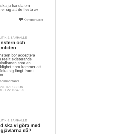
t ska ju handla om
er sig att de flesta av
Kommentarer
LITIK & SAMHÄLLE
nstern och
amtiden
nstern bör acceptera
 reellt existerande
pitalismen som en
rklighet som kommer att
äcka sig långt fram i
en.
Kommentarer
GVE KARLSSON
8-01-22 10:47:00
LITIK & SAMHÄLLE
d ska vi göra med
gjävlarna då?