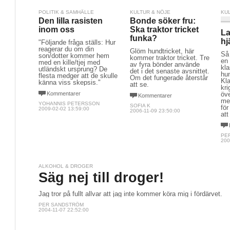
POLITIK & SAMHÄLLE
KULTUR & NÖJE
KU
Den lilla rasisten
Bonde söker fru:
inom oss
Ska traktor tricket
La
funka?
hj
"Följande fråga ställs: Hur
reagerar du om din
Glöm hundtricket, här
Så 
son/dotter kommer hem
kommer traktor tricket. Tre
en
med en kille/tjej med
av fyra bönder använde
kl
utländskt ursprung? De
det i det senaste avsnittet.
hu
flesta medger att de skulle
Om det fungerade återstår
Kl
känna viss skepsis."
att se.
kr
Kommentarer
öv
Kommentarer
me
YOHANNIS PETERSSON
SOFIA K
för
2009-02-02 13:59:00
2006-11-09 23:50:00
att
PE
200
ALKOHOL & DROGER
Säg nej till droger!
Jag tror på fullt allvar att jag inte kommer köra mig i fördärvet.
PER SANDSTRÖM
2004-11-07 22:52:00