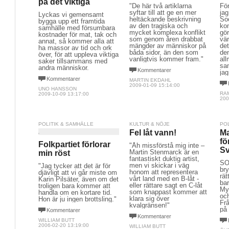
på det viktiga
"De här två artiklarna
För
syftar till att ge en mer
jag
Lyckas vi gemensamt
heltäckande beskrivning
So
bygga upp ett framtida
av den tragiska och
kom
samhälle med försumbara
mycket komplexa konflikt
gör
kostnader för mat, tak och
som genom åren drabbat
vä
annat, så kommer alla att
mängder av människor på
det
ha massor av tid och ork
båda sidor, än den som
de
över, för att uppleva viktiga
vanligtvis kommer fram."
al
saker tillsammans med
sa
andra människor.
Kommentarer
jag
Kommentarer
MARTIN EKDAHL
2009-01-09 15:14:00
UNO HANSSON
RA
2009-10-09 13:17:00
200
POLITIK & SAMHÄLLE
KULTUR & NÖJE
PO
Fel låt vann!
Ma
fö
Folkpartiet förlorar
"Åh missförstå mig inte –
Sv
Martin Stenmarck är en
min röst
fantastiskt duktig artist,
SO
men vi skickar i väg
"Jag tycker att det är för
br
honom att representera
djävligt att vi går miste om
rät
vårt land med en B-låt -
Karin Pilsäter, även om det
ba
eller rättare sagt en C-låt
troligen bara kommer att
Myn
som knappast kommer att
handla om en kortare tid.
oc
klara sig över
Hon är ju ingen brottsling."
Frå
kvalgränsen!"
på
Kommentarer
Kommentarer
WILLIAM BUTT
2006-02-20 13:19:00
WILLIAM BUTT