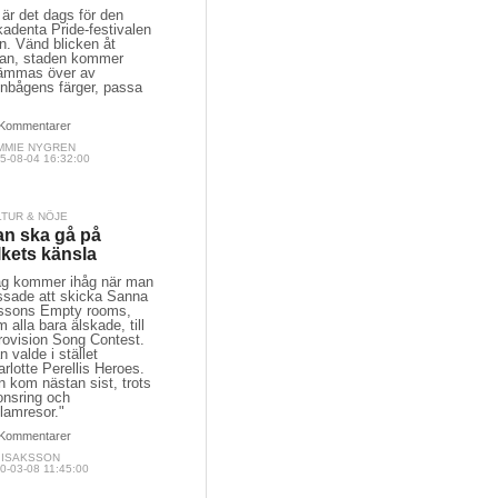
är det dags för den
adenta Pride-festivalen
n. Vänd blicken åt
dan, staden kommer
ämmas över av
gnbågens färger, passa
Kommentarer
MMIE NYGREN
5-08-04 16:32:00
LTUR & NÖJE
n ska gå på
lkets känsla
ag kommer ihåg när man
ssade att skicka Sanna
lssons Empty rooms,
 alla bara älskade, till
rovision Song Contest.
 valde i stället
rlotte Perellis Heroes.
 kom nästan sist, trots
onsring och
lamresor."
Kommentarer
A ISAKSSON
0-03-08 11:45:00