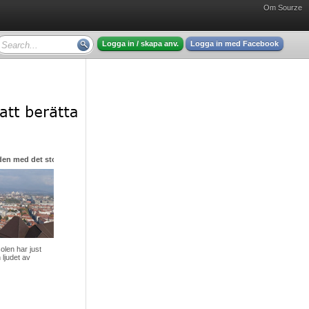
Om Sourze
Logga in / skapa anv.
Logga in med Facebook
den med det stora hjärtat
olen har just
 ljudet av