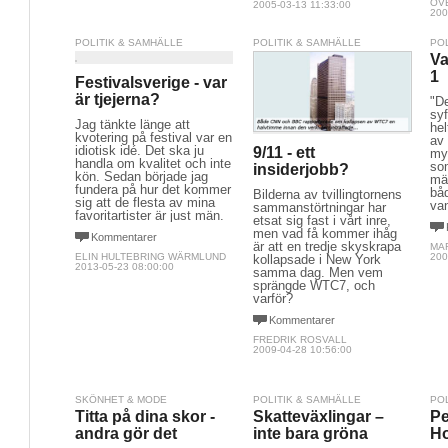
ÖV
2005-03-13 11:33:00
200
POLITIK & SAMHÄLLE
POLITIK & SAMHÄLLE
PO
Va
1
Festivalsverige - var
är tjejerna?
"De
syf
Jag tänkte länge att
he
kvotering på festival var en
av
idiotisk idé. Det ska ju
9/11 - ett
my
handla om kvalitet och inte
so
insiderjobb?
kön. Sedan började jag
mä
fundera på hur det kommer
bå
Bilderna av tvillingtornens
sig att de flesta av mina
va
sammanstörtningar har
favoritartister är just män.
etsat sig fast i vårt inre,
men vad få kommer ihåg
Kommentarer
är att en tredje skyskrapa
MA
ELIN HULTEBRING WÄRMLUND
200
kollapsade i New York
2013-05-23 08:00:00
samma dag. Men vem
sprängde WTC7, och
varför?
Kommentarer
FREDRIK ROSVALL
2009-04-28 10:56:00
SKÖNHET & MODE
POLITIK & SAMHÄLLE
PO
Titta på dina skor -
Skatteväxlingar –
Pe
andra gör det
inte bara gröna
Ho