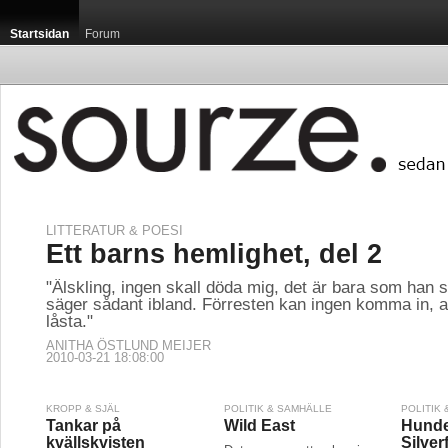
Startsidan
Forum
LITTERATUR & POESI
Ett barns hemlighet, del 2
"Älskling, ingen skall döda mig, det är bara som han 
säger sådant ibland. Förresten kan ingen komma in, al
låsta."
ANITHA ÖSTLUND MEIJER
2010-03-21 18:08:00
KROPP & SJÄL
POLITIK & SAMHÄLLE
POLITIK
Tankar på
Wild East
Hund
kvällskvisten
Silver