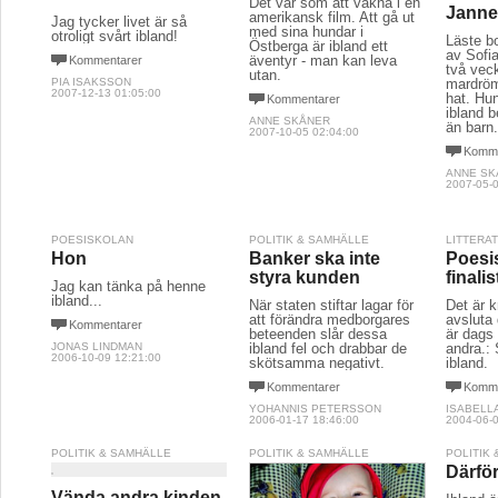
Det var som att vakna i en
Jann
amerikansk film. Att gå ut
Jag tycker livet är så
med sina hundar i
otroligt svårt ibland!
Läste b
Östberga är ibland ett
av Sofi
äventyr - man kan leva
Kommentarer
två vec
utan.
PIA ISAKSSON
mardröm
2007-12-13 01:05:00
hat. Hun
Kommentarer
ibland b
ANNE SKÅNER
än barn
2007-10-05 02:04:00
Komme
ANNE SK
2007-05-0
POESISKOLAN
POLITIK & SAMHÄLLE
LITTERA
Hon
Banker ska inte
Poesi
styra kunden
finalis
Jag kan tänka på henne
ibland...
När staten stiftar lagar för
Det är 
att förändra medborgares
avsluta 
Kommentarer
beteenden slår dessa
är dags 
JONAS LINDMAN
ibland fel och drabbar de
andra.:
2006-10-09 12:21:00
skötsamma negativt.
ibland.
Kommentarer
Komme
YOHANNIS PETERSSON
ISABELL
2006-01-17 18:46:00
2004-06-0
POLITIK & SAMHÄLLE
POLITIK & SAMHÄLLE
POLITIK
Därfö
Vända andra kinden