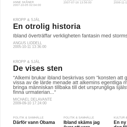
ANNE SKÅNER
2007-07-16 13:56:00
2006-11-1
2007-10-05 02:04:00
KROPP & SJÄL
En otrolig historia
Ibland överträffar verkligheten fantasin med storm
ANGUS LIDDELL
2005-10-11 13:36:00
KROPP & SJÄL
De vises sten
"Alkemi brukar ibland beskrivas som ”konsten att 
vissa av de lärde menade att alkemins egentliga må
bringa människan tillbaka till det ursprungliga själs
finna urmaterian..."
MICHAEL DELAVANTE
2009-09-10 17:24:00
POLITIK & SAMHÄLLE
POLITIK & SAMHÄLLE
KULTUR 
Därför vann Obama
Ibland skäms jag
En ny