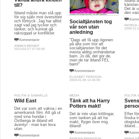
Ibland ä
känslan i
till?
Det är u
den vara
Ibland måste man stå upp
för sig själv mot översitteri
Komme
och förtryck. Jag har alltid
Socialtjänsten tog
sagt vad jag tycker och
PATRICK
vår son utan
tänker, och kunnat gå
2008-11-1
anledning
rakryggad ur konflikter.
"Dags att få upp ögonen
Kommentarer
på alla som tror att
ANNIKA BRANDT
socialtjänsten för det
2013-03-27 07:00:00
mesta aldrig omhändertar
barn. Jo då, det gör de,
men de tar ibland FEL
barn!"
Kommentarer
ELISABET PERSSON
2009-01-06 14:34:00
POLITIK & SAMHÄLLE
MEDIA
POLITIK
Wild East
Tänk att ha Harry
Svens
Potters makt!
pers
Det var som att vakna i en
amerikansk film. Att gå ut
Det är inte utan kittlingar,
Efter för
med sina hundar i
som tanken på att ha
finska i
Östberga är ibland ett
makt, flyger över mig
ologiska
äventyr - man kan leva
ibland!
ibland...
utan.
Kommentarer
Komme
Kommentarer
RAMONA FRANSSON
MARIA S