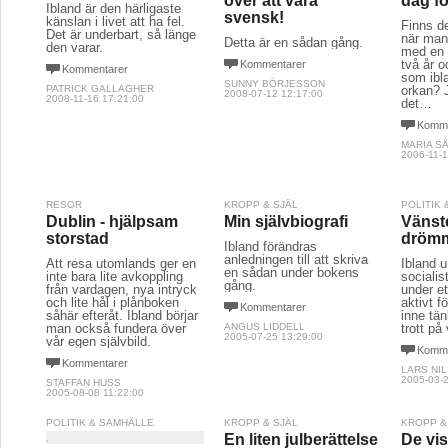
över att vara
dag fö
Ibland är den härligaste
svensk!
känslan i livet att ha fel.
Finns de
Det är underbart, så länge
när man
Detta är en sådan gång.
den varar.
med en 
två år 
Kommentarer
Kommentarer
som ibl
SUNNY BÖRJESSON
PATRICK GALLAGHER
orkan? J
2008-07-12 12:17:00
2008-11-16 17:21:00
det…
Komme
MARIA S
2006-11-1
RESOR
KROPP & SJÄL
POLITIK
Dublin - hjälpsam
Min självbiografi
Vänst
storstad
dröm
Ibland förändras
anledningen till att skriva
Att resa utomlands ger en
Ibland u
en sådan under bokens
inte bara lite avkoppling
sociali
gång.
från vardagen, nya intryck
under et
och lite hål i plånboken
aktivt f
Kommentarer
såhär efteråt. Ibland börjar
inne tän
man också fundera över
ANGUS LIDDELL
trott på 
2005-07-25 13:29:00
vår egen självbild.
Komme
Kommentarer
LARS NI
2005-03-2
STAFFAN HUSS
2005-08-08 11:22:00
POLITIK & SAMHÄLLE
KROPP & SJÄL
KROPP &
En liten julberättelse
De vi