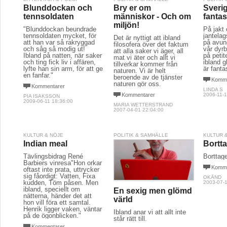
Blunddockan och
Bry er om
Sveri
tennsoldaten
människor - Och om
fantas
miljön!
"Blunddockan beundrade
På jakt e
tennsoldaten mycket, för
jantelag
Det är nyttigt att ibland
att han var så rakryggad
på avun
filosofera över det faktum
och såg så modig ut!
vår dyrb
att alla saker vi äger, all
Ibland på natten, när saker
på petit
mat vi äter och allt vi
och ting fick liv i affären,
ibland 
tillverkar kommer från
lyfte han sin arm, för att ge
är fanta
naturen. Vi är helt
en fanfar."
beroende av de tjänster
Komme
naturen gör oss.
Kommentarer
LINDA S
Kommentarer
2006-11-1
PIA ISAKSSON
2009-06-11 18:36:00
MARIA WETTERSTRAND
2007-04-01 22:04:00
KULTUR & NÖJE
POLITIK & SAMHÄLLE
KULTUR 
Indian meal
Bortta
Tävlingsbidrag René
Borttage
Barbiers vinresa"Hon orkar
Komme
oftast inte prata, uttrycker
sig fåordigt: Vatten, Fixa
OKÄND
kudden, Töm påsen. Men
2003-07-1
ibland, speciellt om
En sexig men glömd
nätterna, händer det att
värld
hon vill föra ett samtal.
Henrik ligger vaken, väntar
Ibland anar vi att allt inte
på de ögonblicken."
står rätt till.
Kommentarer