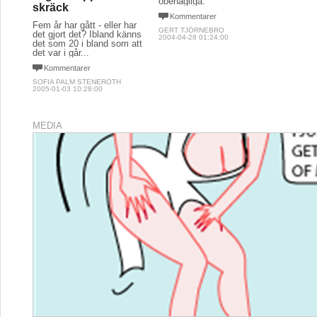
obehagliga.
skräck
Kommentarer
Fem år har gått - eller har
GERT TJÖRNEBRO
det gjort det? Ibland känns
2004-04-28 01:24:00
det som 20 i bland som att
det var i går...
Kommentarer
SOFIA PALM STENEROTH
2005-01-03 10:28:00
MEDIA