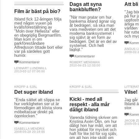
Dags att syna
Att bl
bankbluffen?
Film är bäst på bio?
"Jag bör
på hur j
"När man pratar om hur
Ibland fick 12-åringen följa
uppfostra
bankerna ibland ägnar sig
med någon vuxen på
ärliga 
åt bedrägeri, så ska man
kvällsföreställning av
världen 
vara medveten om att det
"Moln över Hellesta" eller
här rutt
moderna banksystemet i
en obegriplig Bergmanfilm.
och myg
sig självt är en form av
Man kom in om
bedrägeri. Det är en del av
parkföreståndare
Komme
systemet. Och helt
Alfredsson tittade bort eller
lagligt."
ANGUS L
var på särdeles gott
2009-02-1
humör.
Kommentarer
Kommentarer
ROBERT WENSMAN
2010-04-23 12:33:00
LENNART LUNDWALL
2013-02-12 07:00:00
KROPP & SJÄL
KROPP & SJÄL
LITTERA
Det suger ibland
Vilse!
Kicki - med all
"Enda sättet att slippa se
Jag går 
hur verkligheten ser ut är
Ibland ä
respekt - alla mår
förmodligen att klista stora
stor.
dåligt ibland
möbeltassar direkt på
Komme
ögonlocken."
Varenda tidning skriver om
JACOB 
Kristina Axén Olin, om hur
Kommentarer
2005-05-1
dåligt hon har mått, om att
ISABELLA MENDRIX
hon jobbat för mycket och
2008-05-28 20:18:00
haft för lite tid för sig själv,
om att hon inte skött om