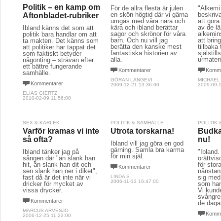
Politik – en kamp om
För de allra flesta är julen
"Alkemi 
en skön högtid där vi gärna
beskriv
Aftonbladet-rubriker
umgås med våra nära och
att göra
kära och ibland berättar
av de l
Ibland känns det som att
sagor och skrönor för våra
alkemin
politik bara handlar om att
barn. Och nu vill jag
att bri
ta makten. Det känns som
berätta den kanske mest
tillbaka 
att politiker har tappat det
fantastiska historien av
själstil
som faktiskt betyder
alla.
urmateri
någonting – strävan efter
ett bättre fungerande
Kommentarer
Komme
samhälle.
GÖRAN LANGEVI
MICHAEL
Kommentarer
2009-12-21 13:36:00
2009-09-1
ELIAS GIERTZ
2010-02-09 11:56:00
SEX & KÄRLEK
POLITIK & SAMHÄLLE
POLITIK
Varför kramas vi inte
Utrota torskarna!
Budkav
så ofta?
nu!
Ibland vill jag göra en god
gärning. Samla bra karma
Ibland tänker jag på
"Ibland. 
för min själ.
sången där "än slank han
orättvis
hit, än slank han dit och
för sto
Kommentarer
sen slank han ner i diket",
nånstans
fast då är det inte när vi
LINDA S
sig med 
2006-11-13 16:47:00
dricker för mycket av
som har 
vissa drycker.
Vi kunde
svångre
Kommentarer
de dagar
MARCUS ARVESJÖ
Komme
2006-12-25 11:23:00