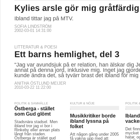
Kylies arsle gör mig gråtfärdig
Ibland tittar jag på MTV.
SOFIA LINDSTRÖM
2002-03-01 14:31:00
LITTERATUR & POESI
Ett barns hemlighet, del 3
"Jag var avundsjuk på er relation, han älskar dig Je
annat på denna jord, inklusive mig. Inget jag gjord
kunde ändra det, så tyvärr brast det ibland för mig
ANITHA ÖSTLUND MEIJER
2010-03-22 11:22:00
POLITIK & SAMHÄLLE
KULTUR & NÖJE
POLITIK
Östberga - stället
som Gud glömt
Musikkritiker borde
Ibland
ibland lyssna på
vacke
Stadsnära stadsel. Men
ibland tror jag vi bor i
folket
Det finn
Rinkeby eller annan plats
mycket h
långt från staden.
Att någon gång under 2005
hatar, o
Östberga är stället gud
få vakna upp med att