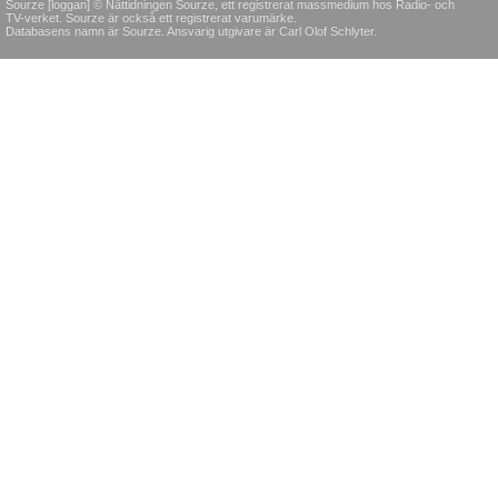
Sourze [loggan] © Nättidningen Sourze, ett registrerat massmedium hos Radio- och
TV-verket. Sourze är också ett registrerat varumärke.
Databasens namn är Sourze. Ansvarig utgivare är Carl Olof Schlyter.