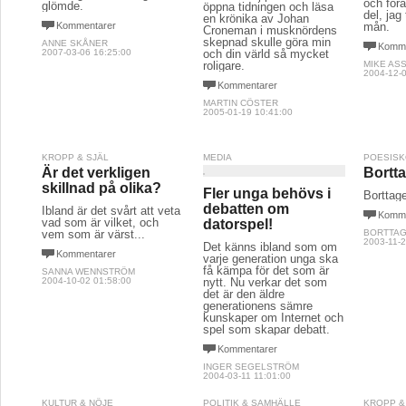
och föra
glömde.
öppna tidningen och läsa
del, jag
en krönika av Johan
Kommentarer
mån.
Croneman i musknördens
skepnad skulle göra min
ANNE SKÅNER
Komme
2007-03-06 16:25:00
och din värld så mycket
roligare.
MIKE AS
2004-12-0
Kommentarer
MARTIN CÖSTER
2005-01-19 10:41:00
KROPP & SJÄL
MEDIA
POESIS
Är det verkligen
Bortta
skillnad på olika?
Fler unga behövs i
Borttage
debatten om
Ibland är det svårt att veta
Komme
vad som är vilket, och
datorspel!
vem som är värst...
BORTTAG
2003-11-2
Det känns ibland som om
Kommentarer
varje generation unga ska
få kämpa för det som är
SANNA WENNSTRÖM
2004-10-02 01:58:00
nytt. Nu verkar det som
det är den äldre
generationens sämre
kunskaper om Internet och
spel som skapar debatt.
Kommentarer
INGER SEGELSTRÖM
2004-03-11 11:01:00
KULTUR & NÖJE
POLITIK & SAMHÄLLE
KROPP &