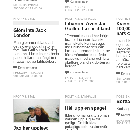
Kommentarer
MALIN BYSTRÖM
ROGER LORD
2006-02-02 19:43:00
2006-01-27 12:21:00
KROPP & SJÄL
POLITIK & SAMHÄLLE
POLITIK
Libanon: Även Jan
Kvinn
Guillou har fel ibland
100,00
Glöm inte Jack
härsk
London
"Februari månad har börjat
bra för Libanon, kanske
Ibland t
Man glömmer ibland att
man skulle kunna säga.
ögon oc
det skrevs goda historier
Inga bilbomber och den
rapport
före Jan Guillou och Stieg
kraftiga stormen i slutet av
septemb
Larsson. Lite mindre kända
förra månaden medförde
betalat 
pärlor hittar man långt in i
massvis med snö och bra
att hör
magasinet på biblioteken.
skidföre bland skidorterna i
föreläs
bergen."
härskart
Kommentarer
Kommentarer
LENNART LUNDWALL
Komme
2013-02-10 07:00:00
LARS BERGQVIST
ÅKE ASK
2008-02-10 17:53:00
2007-09-2
KROPP & SJÄL
POLITIK & SAMHÄLLE
POESIS
Bortta
Håll upp en spegel
Borttage
Ibland tornar orättvisorna i
Komme
världen upp sig extra
BORTTAG
tydligt. De blir klara,
2003-11-2
påtagliga och fruktansvärt
Jag har upplevt