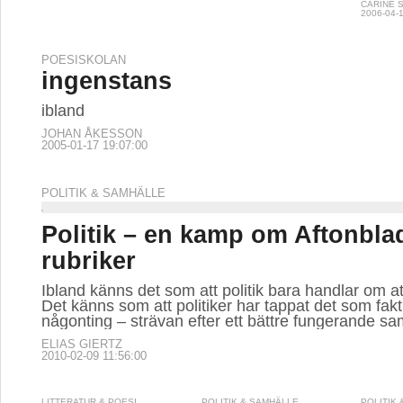
CARINE 
2006-04-1
POESISKOLAN
ingenstans
ibland
JOHAN ÅKESSON
2005-01-17 19:07:00
POLITIK & SAMHÄLLE
Politik – en kamp om Aftonbla
rubriker
Ibland känns det som att politik bara handlar om a
Det känns som att politiker har tappat det som fakt
någonting – strävan efter ett bättre fungerande sa
ELIAS GIERTZ
2010-02-09 11:56:00
LITTERATUR & POESI
POLITIK & SAMHÄLLE
POLITIK