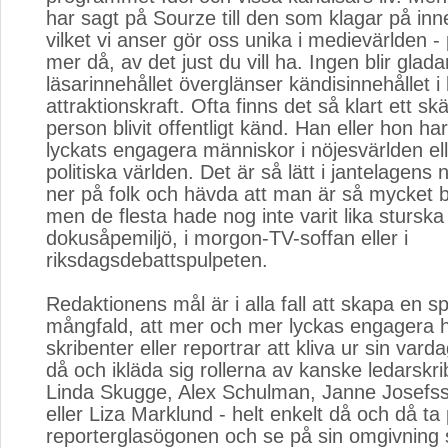
har sagt på Sourze till den som klagar på inne
vilket vi anser gör oss unika i medievärlden - 
mer då, av det just du vill ha. Ingen blir glad
läsarinnehållet överglänser kändisinnehållet i 
attraktionskraft. Ofta finns det så klart ett skäl 
person blivit offentligt känd. Han eller hon ha
lyckats engagera människor i nöjesvärlden ell
politiska världen. Det är så lätt i jantelagens
ner på folk och hävda att man är så mycket bä
men de flesta hade nog inte varit lika sturska 
dokusåpemiljö, i morgon-TV-soffan eller i
riksdagsdebattspulpeten.
Redaktionens mål är i alla fall att skapa en 
mångfald, att mer och mer lyckas engagera hit
skribenter eller reportrar att kliva ur sin vard
då och ikläda sig rollerna av kanske ledarskr
Linda Skugge, Alex Schulman, Janne Josefss
eller Liza Marklund - helt enkelt då och då ta 
reporterglasögonen och se på sin omgivning 