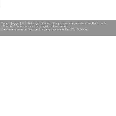
Sourze [loggan] © Nättidningen Sourze, ett registrerat massmedium hos Radio- och
TV-verket. Sourze är också ett registrerat varumärke.
Databasens namn är Sourze. Ansvarig utgivare är Carl Olof Schlyter.