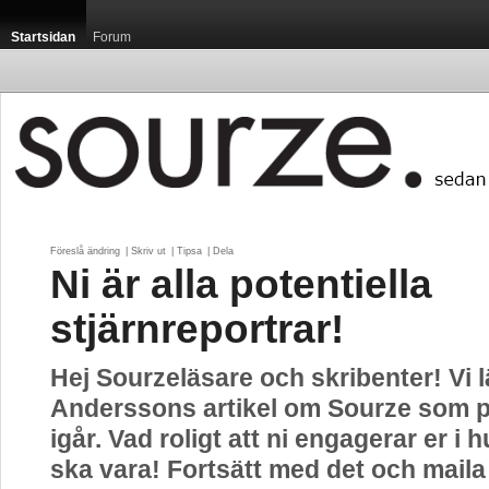
Startsidan
Forum
Föreslå ändring
| 
Skriv ut
| 
Tipsa
| 
Dela
Ni är alla potentiella
stjärnreportrar!
Hej Sourzeläsare och skribenter! Vi 
Anderssons artikel om Sourze som p
igår. Vad roligt att ni engagerar er i 
ska vara! Fortsätt med det och mail