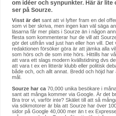
om idéer och synpunkter. Här är lite 
ser på Sourze.
Visst är det
sant att vi lyfter fram en del offe
som vi ber skriva, men ingen kan väl säga an
läsarna får mer plats i Sourze än i någon an
flesta som kommenterar hur de vill att Sourz
gör det utifrån vad just han eller hon vill. Det 
redaktionen försöker göra är att jämka alla vi
som hörs och de som inte hörs. Hittills har vå
att vara ett slags modern kvällstidning dvs det
att vara t ex en litterär klubb eller politisk deb
både och, och allt annat. Bredd och höjd har al
mål.
Sourze har ca
70,000 unika besökare i måna
sant att många kommer via Google. Är det bra
Bra tror vi, varför inte? Skälet till att så må
via sökmotorer är bla att Sourze har över 1
sidor på Google 40,000 mer än t ex Expresse