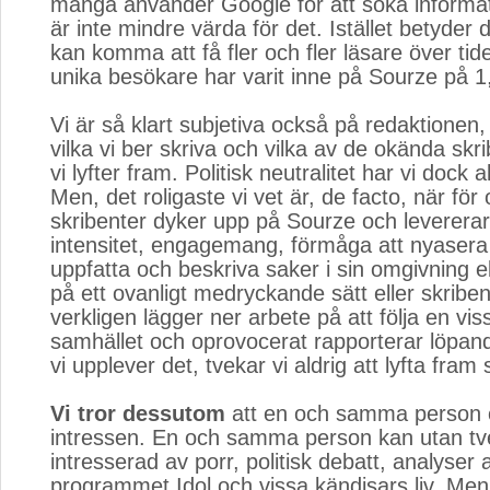
många använder Google för att söka informa
är inte mindre värda för det. Istället betyder de
kan komma att få fler och fler läsare över tid
unika besökare har varit inne på Sourze på 1,
Vi är så klart subjetiva också på redaktionen, 
vilka vi ber skriva och vilka av de okända sk
vi lyfter fram. Politisk neutralitet har vi dock a
Men, det roligaste vi vet är, de facto, när för
skribenter dyker upp på Sourze och levererar
intensitet, engagemang, förmåga att nyasera 
uppfatta och beskriva saker i sin omgivning el
på ett ovanligt medryckande sätt eller skribe
verkligen lägger ner arbete på att följa en vis
samhället och oprovocerat rapporterar löpan
vi upplever det, tvekar vi aldrig att lyfta fram
Vi tror dessutom
att en och samma person o
intressen. En och samma person kan utan tv
intresserad av porr, politisk debatt, analyser 
programmet Idol och vissa kändisars liv. Men,