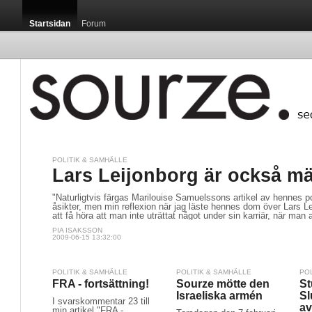
Startsidan
Forum
POLITIK & SAMHÄLLE
Lars Leijonborg är också m
"Naturligtvis färgas Marilouise Samuelssons artikel av hennes po
åsikter, men min reflexion när jag läste hennes dom över Lars Le
att få höra att man inte uträttat något under sin karriär, när man
PIA ISAKSSON
2009-06-15 13:32:00
POLITIK & SAMHÄLLE
POLITIK & SAMHÄLLE
PO
FRA - fortsättning!
Sourze mötte den
St
Israeliska armén
Sl
I svarskommentar 23 till
av
min artikel "FRA -