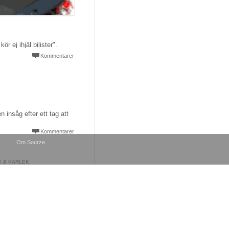
r ej ihjäl bilister".
Kommentarer
n insåg efter ett tag att
Kommentarer
Om Sourze
X & KÄRLEK
n ensidiga
rrartikel
 artikel "Sex, porr och
ktbegär" skrevs under
arkt känsloladdade
ständigheter.
Kommentarer