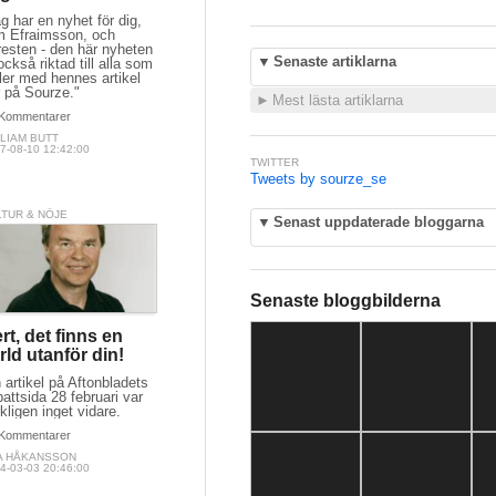
g har en nyhet för dig,
m Efraimsson, och
resten - den här nyheten
▼
Senaste artiklarna
också riktad till alla som
ler med hennes artikel
r på Sourze."
►
Mest lästa artiklarna
Kommentarer
LIAM BUTT
7-08-10 12:42:00
TWITTER
Tweets by sourze_se
LTUR & NÖJE
▼
Senast uppdaterade bloggarna
Senaste bloggbilderna
rt, det finns en
rld utanför din!
 artikel på Aftonbladets
attsida 28 februari var
kligen inget vidare.
Kommentarer
A HÅKANSSON
4-03-03 20:46:00