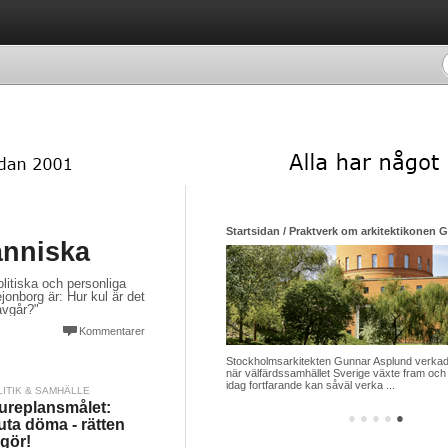
Startsidan / Praktverk om arkitektikonen 
änniska
litiska och personliga
jonborg är: Hur kul är det
 avgår?"
Kommentarer
Stockholmsarkitekten Gunnar Asplund verkade
när välfärdssamhället Sverige växte fram och 
idag fortfarande kan såväl verka ...
LITIK & SAMHÄLLE
ureplansmålet:
●
●
●
●
●
uta döma - rätten
gör!