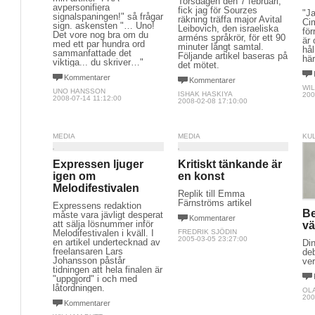
Torsdagen den 7 februari,
avpersonifiera
fick jag för Sourzes
"Ja
signalspaningen!" så frågar
räkning träffa major Avital
Ci
sign. askensten "… Uno!
Leibovich, den israeliska
för
Det vore nog bra om du
arméns språkrör, för ett 90
är 
med ett par hundra ord
minuter långt samtal.
hål
sammanfattade det
Följande artikel baseras på
hä
viktiga... du skriver…"
det mötet.
Kommentarer
Kommentarer
WIL
UNO HANSSON
ISHAK HASKIYA
200
2008-07-14 11:12:00
2008-02-08 17:10:00
MEDIA
MEDIA
KU
Expressen ljuger
Kritiskt tänkande är
igen om
en konst
Melodifestivalen
Replik till Emma
Färnströms artikel
Expressens redaktion
Be
måste vara jävligt desperat
Kommentarer
att sälja lösnummer inför
vä
Melodifestivalen i kväll. I
FREDRIK SJÖDIN
2005-03-05 23:27:00
en artikel undertecknad av
Din
freelansaren Lars
deb
Johansson påstår
ver
tidningen att hela finalen är
"uppgjord" i och med
låtordningen.
OL
200
Kommentarer