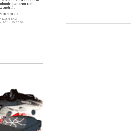
talande parterna och
a andra".
Kommentarer
O HANSSON
4-10-14 10:20:00