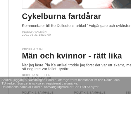
Cykelburna fartdårar
Kommentarer till Bo Dellestens artikel "Fotgängare och cyklister kö
INGEMAR ALMÉN
2001-05-31 18:32:00
KROPP & SJÄL
Män och kvinnor - rätt lika
När jag läste Pia Ks artikel trodde jag först det var ett skämt, me
så nog inte var fallet, tyvärr.
BIRGITTA STIEFLER
2009-04-22 14:29:00
Sourze [loggan] © Nättidningen Sourze, ett registrerat massmedium hos Radio- och
TV-verket. Sourze är också ett registrerat varumärke.
Databasens namn är Sourze. Ansvarig utgivare är Carl Olof Schlyter.
POLITIK & SAMHÄLLE
POLITIK & SAMHÄLLE
SE
Varför jag väljer
Unga svenska tjejer
Mi
tystnaden
utomlands i
po
främmande bilar
"Efter att ha läst Sourzes
Min
chefredaktör Carl Olofs
ma
"I en känsloladdad artikel
artikel om Gömda och Asyl
st
skriver Cim Efraimsson
och om att historien om
om
om sin bekantskap med
Mia Eriksson inte är sann,
den 19-åriga svenska
så förstod jag som
flickan som mördades i