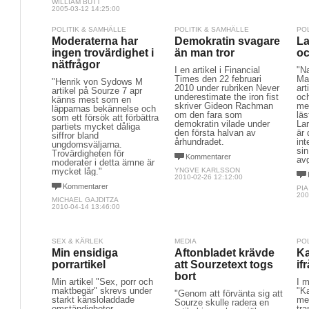
WILLIAM BUTT
2005-03-12 14:25:00
POLITIK & SAMHÄLLE
POLITIK & SAMHÄLLE
PO
Moderaterna har
Demokratin svagare
La
ingen trovärdighet i
än man tror
oc
nätfrågor
I en artikel i Financial
"Na
Times den 22 februari
Ma
"Henrik von Sydows M
2010 under rubriken Never
art
artikel på Sourze 7 apr
underestimate the iron fist
och
känns mest som en
skriver Gideon Rachman
men
läpparnas bekännelse och
om den fara som
lä
som ett försök att förbättra
demokratin vilade under
Lar
partiets mycket dåliga
den första halvan av
är 
siffror bland
århundradet.
int
ungdomsväljarna.
sin
Trovärdigheten för
Kommentarer
av
moderater i detta ämne är
mycket låg."
YNGVE KARLSSON
2010-02-26 12:12:00
Kommentarer
PI
200
MICHAEL GAJDITZA
2010-04-14 13:46:00
SEX & KÄRLEK
MEDIA
PO
Min ensidiga
Aftonbladet krävde
Ka
porrartikel
att Sourzetext togs
if
bort
Min artikel "Sex, porr och
I m
maktbegär" skrevs under
"Ka
"Genom att förvänta sig att
starkt känsloladdade
men
Sourze skulle radera en
omständigheter.
tra