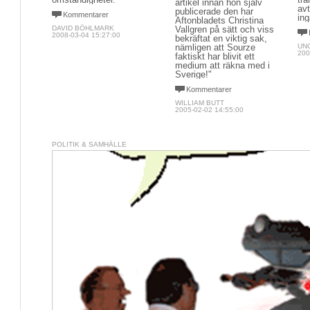
artikel innan hon själv
av
publicerade den har
Kommentarer
ing
Aftonbladets Christina
DAVID BÖHLMARK
Vallgren på sätt och viss
2008-03-04 15:27:00
bekräftat en viktig sak,
nämligen att Sourze
UN
200
faktiskt har blivit ett
medium att räkna med i
Sverige!"
Kommentarer
WILLIAM BUTT
2005-02-02 14:55:00
POLITIK & SAMHÄLLE