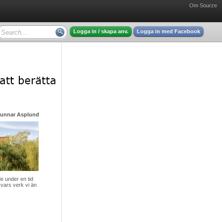
Om Sourze
Logga in / skapa anv.
Logga in med Facebook
Gunnar Asplund - mycket intressant läsning
 under en tid
vars verk vi än