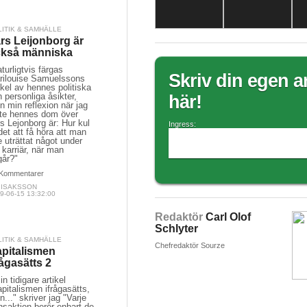
LITIK & SAMHÄLLE
rs Leijonborg är
kså människa
turligtvis färgas
Skriv din egen ar
rilouise Samuelssons
ikel av hennes politiska
 personliga åsikter,
här!
 min reflexion när jag
ste hennes dom över
s Lejonborg är: Hur kul
Ingress:
det att få höra att man
e uträttat något under
 karriär, när man
går?"
Kommentarer
A ISAKSSON
9-06-15 13:32:00
Redaktör
Carl Olof
Schlyter
LITIK & SAMHÄLLE
Chefredaktör Sourze
pitalismen
rågasätts 2
in tidigare artikel
pitalismen ifrågasätts,
..." skriver jag "Varje
nsaktion berör enbart de