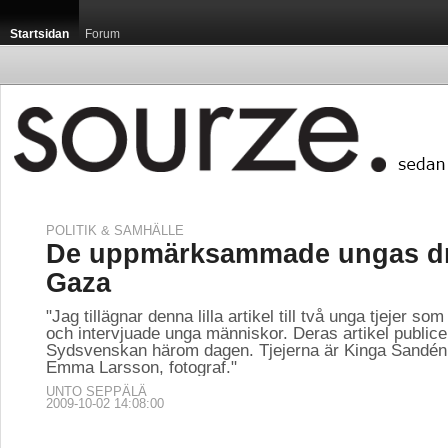
Startsidan
Forum
POLITIK & SAMHÄLLE
De uppmärksammade ungas d
Gaza
"Jag tillägnar denna lilla artikel till två unga tjejer som
och intervjuade unga människor. Deras artikel publice
Sydsvenskan härom dagen. Tjejerna är Kinga Sandén, 
Emma Larsson, fotograf."
UNTO SEPPÄLÄ
2009-10-02 14:08:00