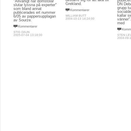
publice
"Allvarligt när domstolar
Grekland.
DN Deba
slutar lyssna på experter"
grupp t
som bland annat
Kommentarer
sociald
publicerades ert nummer
kallar s
6/05 av pappersupplagan
WILLIAM BUTT
2004-10-13 14:24:00
vänner"
av Sourze.
med
Kommentarer
Komme
STIG DAUN
2005-07-04 13:18:00
STEN LE
2004-09-1