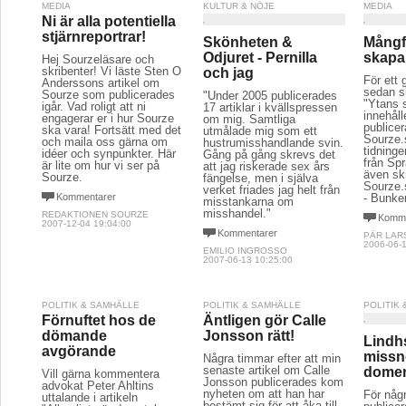
MEDIA
KULTUR & NÖJE
MEDIA
Ni är alla potentiella
stjärnreportrar!
Skönheten &
Mångf
Odjuret - Pernilla
skapa
Hej Sourzeläsare och
skribenter! Vi läste Sten O
och jag
För ett 
Anderssons artikel om
sedan sk
Sourze som publicerades
"Under 2005 publicerades
"Ytans 
igår. Vad roligt att ni
17 artiklar i kvällspressen
innehåll
engagerar er i hur Sourze
om mig. Samtliga
publice
ska vara! Fortsätt med det
utmålade mig som ett
Sourze.s
och maila oss gärna om
hustrumisshandlande svin.
tidning
idéer och synpunkter. Här
Gång på gång skrevs det
från Spr
är lite om hur vi ser på
att jag riskerade sex års
även skr
Sourze.
fängelse, men i själva
Sourze.
verket friades jag helt från
Kommentarer
- Bunke
misstankarna om
misshandel."
REDAKTIONEN SOURZE
Komme
2007-12-04 19:04:00
Kommentarer
PÄR LAR
2006-06-1
EMILIO INGROSSO
2007-06-13 10:25:00
POLITIK & SAMHÄLLE
POLITIK & SAMHÄLLE
POLITIK
Förnuftet hos de
Äntligen gör Calle
dömande
Jonsson rätt!
Lindh
avgörande
missn
Några timmar efter att min
senaste artikel om Calle
dome
Vill gärna kommentera
Jonsson publicerades kom
advokat Peter Ahltins
nyheten om att han har
För någ
uttalande i artikeln
bestämt sig för att åka till