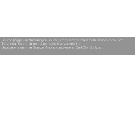
Sourze [loggan] © Nättidningen Sourze, ett registrerat massmedium hos Radio- och
TV-verket. Sourze är också ett registrerat varumärke.
Databasens namn är Sourze. Ansvarig utgivare är Carl Olof Schlyter.