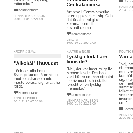
Komme
människa."
Centralamerika
SANDRA 
Kommentarer
2004-12-0
Att resa i Centralamerika
är en upplevelse i sig. Och
LENNART KARLSSON
2009-01-06 22:21:00
det är alltid roligt att
komma fram till
sevärdheterna.
Kommentarer
LINDA S
2006-10-26 16:45:00
KROPP & SJÄL
KULTUR & NÖJE
POLITIK
Lyckliga författare -
Värna 
finns de?
"Alkohål" i huvudet
"Nej, a
efterna
"Nej, det var inget roligt liv
Tänk om alla barn i
med vara
Moberg levde. Det hade
Sverige kunde få en vit jul,
kort håll
varit bättre om han struntat
med föräldrar som inte
sig, men
i skrivandet och i stället
måste berusa sig för att ha
det med
försökt bli en lycklig
roligt.
sammanh
människa."
folket e
Kommentarer
samman
Kommentarer
invandr
ANGUS LIDDELL
LENNART KARLSSON
2012-11-30 07:00:00
om."
2009-01-06 22:21:00
Komme
ARNE H
2009-01-0
MEDIA
KULTUR & NÖJE
POLITIK