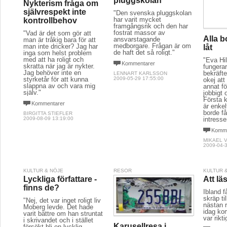
pluggskolan
Nykterism fråga om
självrespekt inte
"Den svenska pluggskolan
har varit mycket
kontrollbehov
framgångsrik och den har
fostrat massor av
"Vad är det som gör att
Alla b
ansvarstagande
man är tråkig bara för att
medborgare. Frågan är om
man inte dricker? Jag har
låt
de haft det så roligt."
inga som helst problem
med att ha roligt och
"Eva Hi
Kommentarer
skratta när jag är nykter.
fungera
Jag behöver inte en
bekräfte
LENNART KARLSSON
styrketår för att kunna
2009-05-29 17:55:00
okej att
slappna av och vara mig
annat för
själv."
jobbigt
Första k
Kommentarer
är enkel
borde få
BIRGITTA STIEFLER
intresse
2009-08-09 13:19:00
Komme
MIKAEL 
2009-04-3
KULTUR & NÖJE
RESOR
KULTUR 
Lyckliga författare -
Att lä
finns de?
Ibland f
skräp ti
"Nej, det var inget roligt liv
nästan 
Moberg levde. Det hade
idag ko
varit bättre om han struntat
var rikti
i skrivandet och i stället
Karusellresa i
försökt bli en lycklig