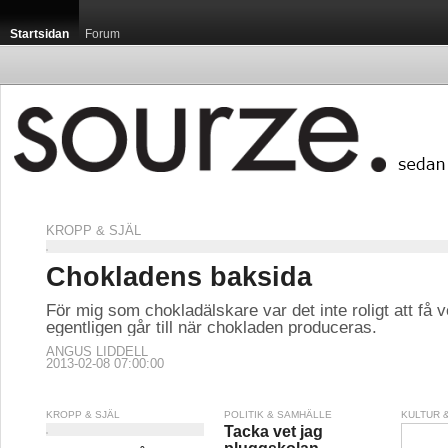
Startsidan
Forum
KROPP & SJÄL
Chokladens baksida
För mig som chokladälskare var det inte roligt att få v
egentligen går till när chokladen produceras.
ANGUS LIDDELL
2013-02-08 07:00:00
KROPP & SJÄL
POLITIK & SAMHÄLLE
KULTUR 
Tacka vet jag