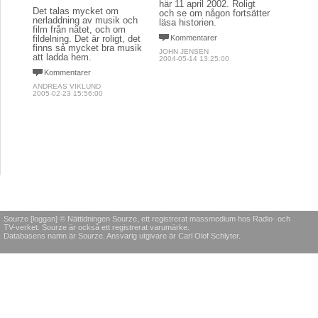
här 11 april 2002. Roligt
Det talas mycket om
och se om någon fortsätter
nerladdning av musik och
läsa historien.
film från nätet, och om
fildelning. Det är roligt, det
Kommentarer
finns så mycket bra musik
JOHN JENSEN
att ladda hem.
2004-05-14 13:25:00
Kommentarer
ANDREAS VIKLUND
2005-02-23 15:56:00
Sourze [loggan] © Nättidningen Sourze, ett registrerat massmedium hos Radio- och
TV-verket. Sourze är också ett registrerat varumärke.
Databasens namn är Sourze. Ansvarig utgivare är Carl Olof Schlyter.