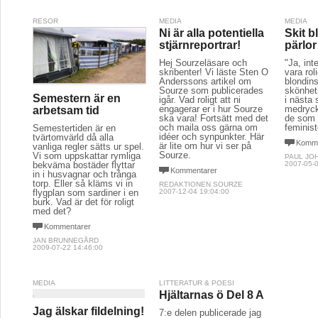
RESOR
MEDIA
MEDIA
Ni är alla potentiella
Skit 
stjärnreportrar!
pärlor
Hej Sourzeläsare och
"Ja, int
skribenter! Vi läste Sten O
vara roli
Anderssons artikel om
blondin
Sourze som publicerades
skönhets
Semestern är en
igår. Vad roligt att ni
i nästa 
engagerar er i hur Sourze
medryck
arbetsam tid
ska vara! Fortsätt med det
de som 
och maila oss gärna om
feminist
Semestertiden är en
idéer och synpunkter. Här
tvärtomvärld då alla
Komme
är lite om hur vi ser på
vanliga regler sätts ur spel.
Sourze.
Vi som uppskattar rymliga
PAUL JO
2007-05-0
bekväma bostäder flyttar
Kommentarer
in i husvagnar och trånga
torp. Eller så kläms vi in
REDAKTIONEN SOURZE
2007-12-04 19:04:00
flygplan som sardiner i en
burk. Vad är det för roligt
med det?
Kommentarer
JAN BRUNNEGÅRD
2009-07-22 14:46:00
MEDIA
LITTERATUR & POESI
Hjältarnas ö Del 8 A
Jag älskar fildelning!
7:e delen publicerade jag