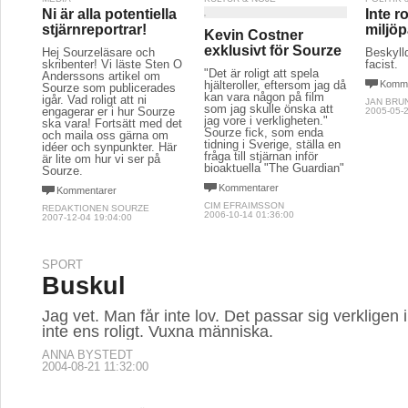
Ni är alla potentiella
Inte r
stjärnreportrar!
miljöp
Kevin Costner
exklusivt för Sourze
Hej Sourzeläsare och
Beskyll
skribenter! Vi läste Sten O
facist.
"Det är roligt att spela
Anderssons artikel om
hjälteroller, eftersom jag då
Komme
Sourze som publicerades
kan vara någon på film
igår. Vad roligt att ni
JAN BRU
som jag skulle önska att
engagerar er i hur Sourze
2005-05-2
jag vore i verkligheten."
ska vara! Fortsätt med det
Sourze fick, som enda
och maila oss gärna om
tidning i Sverige, ställa en
idéer och synpunkter. Här
fråga till stjärnan inför
är lite om hur vi ser på
bioaktuella "The Guardian"
Sourze.
Kommentarer
Kommentarer
CIM EFRAIMSSON
REDAKTIONEN SOURZE
2006-10-14 01:36:00
2007-12-04 19:04:00
SPORT
Buskul
Jag vet. Man får inte lov. Det passar sig verkligen i
inte ens roligt. Vuxna människa.
ANNA BYSTEDT
2004-08-21 11:32:00