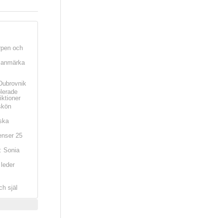
rpen och
t anmärka
Dubrovnik
olerade
iktioner
skön
ska
nser 25
: Sonia
leder
ch själ