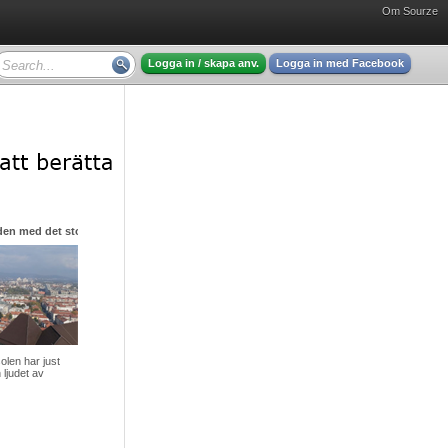
Om Sourze
Logga in / skapa anv.
Logga in med Facebook
den med det stora hjärtat
olen har just
 ljudet av