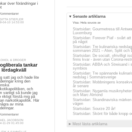
kar över förändringar i
et
Kommentarer
▼
Senaste artiklarna
GITTA STIEFLER
9-04-10 14:53:00
Visa:
Hela sourze.se
Startsidan
:
Gourmetresa till Antwe
Luxemburg
Startsidan
:
Forever Piaf - svårt at
på något
Startsidan
:
Tre kulinariska nedslag
sommaren 2021 – Aten, Split och 
Startsidan
:
De socialt, ofrivilligt is
finns kvar - även utan Corona-restr
KOHOL & DROGER
Startsidan
:
ABBA och Streisand i 
ogliberala tankar
symbios
 lördagkväll
Startsidan
:
Tre spännande kulinari
nedslag i Sommarsverige
g satt jag och hade lite
deringar kring den
Startsidan
:
Mobbningens konsekve
enska
år senare
kotikapolitiken, och
Startsidan
:
Nygamla musiknyheter
m vanligt så kunde jag
och Marc Almond
e riktigt förstå mig på
Startsidan
:
Skandinaviska märken 
an narkotikapolitik. Här
vägen
 några av mina
deringar.
Startsidan
:
Sourze 20 år!
Startsidan
:
Skönt för både kropp o
Kommentarer
KAEL JACOBSON
4-11-29 01:45:00
►
Mest lästa artiklarna
LITIK & SAMHÄLLE