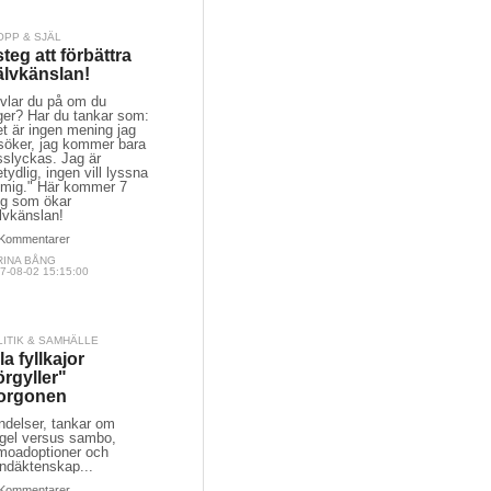
OPP & SJÄL
steg att förbättra
älvkänslan!
ivlar du på om du
ger? Har du tankar som:
t är ingen mening jag
rsöker, jag kommer bara
sslyckas. Jag är
tydlig, ingen vill lyssna
 mig." Här kommer 7
eg som ökar
lvkänslan!
Kommentarer
RINA BÅNG
7-08-02 15:15:00
LITIK & SAMHÄLLE
la fyllkajor
örgyller"
orgonen
ndelser, tankar om
ngel versus sambo,
moadoptioner och
andäktenskap...
Kommentarer