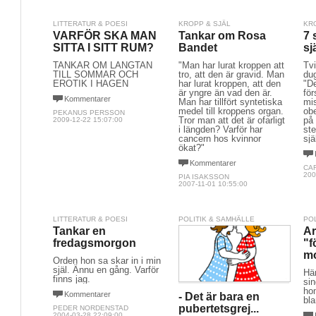
LITTERATUR & POESI
KROPP & SJÄL
KR
VARFÖR SKA MAN
Tankar om Rosa
7 
SITTA I SITT RUM?
Bandet
sj
TANKAR OM LÄNGTAN
"Man har lurat kroppen att
Tv
TILL SOMMAR OCH
tro, att den är gravid. Man
du
EROTIK I HAGEN
har lurat kroppen, att den
"De
är yngre än vad den är.
fö
Kommentarer
Man har tillfört syntetiska
mi
medel till kroppens organ.
obe
PEKANUS PERSSON
Tror man att det är ofarligt
på
2009-12-22 15:07:00
i längden? Varför har
st
cancern hos kvinnor
sjä
ökat?"
Kommentarer
CA
200
PIA ISAKSSON
2007-11-01 10:55:00
LITTERATUR & POESI
POLITIK & SAMHÄLLE
PO
Tankar en
Ar
fredagsmorgon
"f
m
Orden hon sa skar in i min
själ. Ännu en gång. Varför
Hä
finns jag.
si
ho
Kommentarer
- Det är bara en
bl
pubertetsgrej...
PEDER NORDENSTAD
2004-03-28 22:09:00