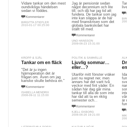
Vidare tankar om den mest
Jag är pensionär sedan
Tan
oundvikliga händelsen
något decennium och lite
liv
sedan vi föddes.
till, och då har jag tid att
fundera. De tankar som jag
Kommentarer
inte kan släppa är de här
BIR
med finanskrisen som det
200
BIRGITTA STIEFLER
globala bankskrået har
2010-01-17 00:25:00
ställt till med.
Kommentarer
UNO HANSSON
2009-06-23 15:31:00
KROPP & SJÄL
POLITIK & SAMHÄLLE
AL
Tankar om en fläck
Ljuvlig sommar…
Dr
eller…?
en
"Det är ju ingen
hjärnoperation det är
Utanför mitt fönster vräker
Ida
frågan om. Även om jag
just nu regnet ner, men
fun
kanske skulle behöva en."
annars har det varit två
sv
veckor med fint väder. En
nar
Kommentarer
sådan här dag går mina
so
ISABELLA MENDRIX
tankar till alla de som inte
int
2008-09-11 11:15:00
har råd att ta en riktig
vår
semester och...
är
fun
Kommentarer
KJELL EKBORG
2006-06-26 19:21:00
MI
200
LITTERATUR & POESI
KULTUR & NÖJE
PO