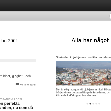
Startsidan / Ljubljana – den lilla huvudsta
ildhet, girighet - och
Kommentarer
Det är tidig morgon vid Ljubljanicas flod. Hösts
börjat värma de pastellfärgade fasaderna, och
klirrande kaffekoppar blandas me ...
TERATUR & POESI
n perfekta
●
●
●
●
●
unden, nu som då