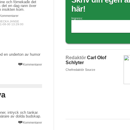
Skriv din egen ar
nne och förnekade det
ls det en dag rann över
här!
h insikten kom.
Kommentarer
Ingress:
BECKA JANSE
1-08-30 13:29:00
ed en underton av humor
Redaktör
Carl Olof
Schlyter
Kommentarer
Chefredaktör Sourze
va
ner, intryck och tankar.
l bärare av dolda budskap.
Kommentarer