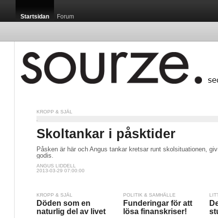
Startsidan
Forum
KROPP & SJÄL
Skoltankar i påsktider
Påsken är här och Angus tankar kretsar runt skolsituationen, givm
godis.
ANGUS LIDDELL
2013-03-29 07:00:00
KROPP & SJÄL
POLITIK & SAMHÄLLE
LIT
Döden som en
Funderingar för att
De
naturlig del av livet
lösa finanskriser!
st