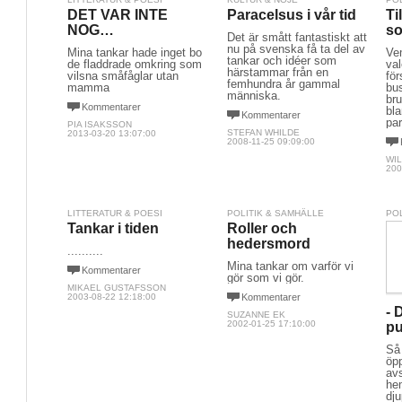
DET VAR INTE
Paracelsus i vår tid
Ti
NOG…
so
Det är smått fantastiskt att
nu på svenska få ta del av
Mina tankar hade inget bo
Ve
tankar och idéer som
de fladdrade omkring som
va
härstammar från en
vilsna småfåglar utan
för
femhundra år gammal
mamma
bu
människa.
br
Kommentarer
bl
Kommentarer
pa
PIA ISAKSSON
STEFAN WHILDE
2013-03-20 13:07:00
2008-11-25 09:09:00
WIL
200
LITTERATUR & POESI
POLITIK & SAMHÄLLE
PO
Tankar i tiden
Roller och
hedersmord
..........
Mina tankar om varför vi
Kommentarer
gör som vi gör.
MIKAEL GUSTAFSSON
2003-08-22 12:18:00
Kommentarer
- 
SUZANNE EK
2002-01-25 17:10:00
pu
Så 
öp
avs
he
dju