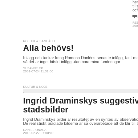
he
til
oc
RE
200
POLITIK & SAMHÄLLE
Alla behövs!
Inlägg och tankar kring Ramona Danléns senaste inlägg, fast m
så det är inget bitskt inlägg utan bara mina funderingar.
SUZANNE EK
2001-07-24 11:31:00
KULTUR & NÖJE
Ingrid Draminskys suggesti
stadsbilder
Ingrid Draminskys bilder är resultatet av en syntes av observatio
De realistiskt präglade bilderna är så överarbetade att de blir til
DANIEL ONACA
2013-02-27 07:00:00