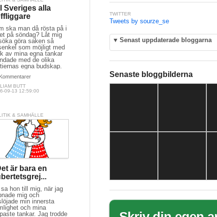
ll Sveriges alla
TWITTER
ffliggare
Tweets by sourze_se
m ska man då rösta på i
let på söndag? Låt mig
▼
Senast uppdaterade bloggarna
söka göra saken så 
senkel som möjligt med
uk av mina egna tankar
andade med de olika
rtiernas egna budskap.
Senaste bloggbilderna
Kommentarer
LIAM BUTT
6-09-13 12:59:00
LITIK & SAMHÄLLE
Det är bara en
bertetsgrej...
sa hon till mig, när jag
pnade mig och
löjade min innersta
mlighet och mina
paste tankar. Jag trodde