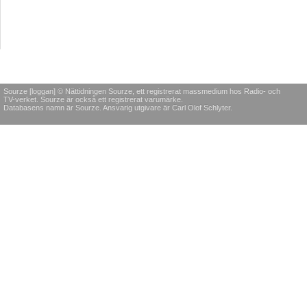
Sourze [loggan] © Nättidningen Sourze, ett registrerat massmedium hos Radio- och
TV-verket. Sourze är också ett registrerat varumärke.
Databasens namn är Sourze. Ansvarig utgivare är Carl Olof Schlyter.