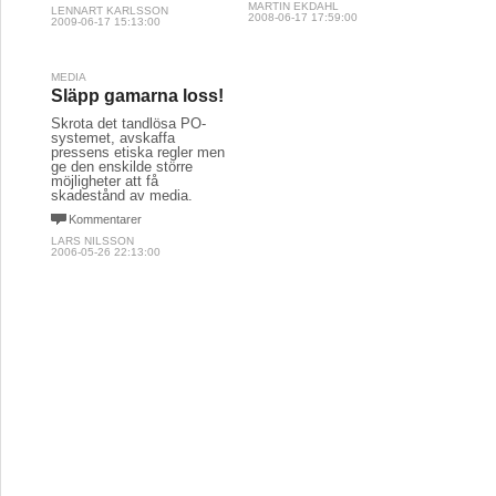
MARTIN EKDAHL
LENNART KARLSSON
2008-06-17 17:59:00
2009-06-17 15:13:00
MEDIA
Släpp gamarna loss!
Skrota det tandlösa PO-
systemet, avskaffa
pressens etiska regler men
ge den enskilde större
möjligheter att få
skadestånd av media.
Kommentarer
LARS NILSSON
2006-05-26 22:13:00