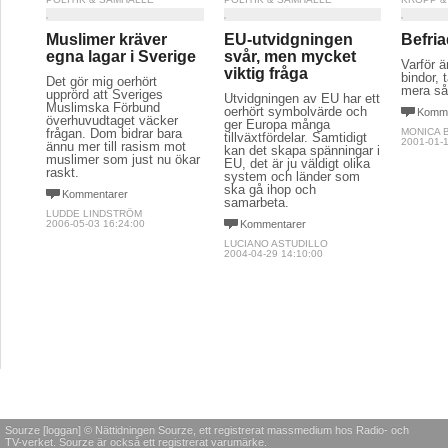
Muslimer kräver
EU-utvidgningen
Befria
egna lagar i Sverige
svår, men mycket
Varför ä
viktig fråga
bindor,
Det gör mig oerhört
mera så
upprörd att Sveriges
Utvidgningen av EU har ett
Muslimska Förbund
oerhört symbolvärde och
Komme
överhuvudtaget väcker
ger Europa många
frågan. Dom bidrar bara
MONICA 
tillväxtfördelar. Samtidigt
2001-01-1
ännu mer till rasism mot
kan det skapa spänningar i
muslimer som just nu ökar
EU, det är ju väldigt olika
raskt.
system och länder som
ska gå ihop och
Kommentarer
samarbeta.
LUDDE LINDSTRÖM
2006-05-03 16:24:00
Kommentarer
LUCIANO ASTUDILLO
2004-04-29 14:10:00
Sourze [loggan] © Nättidningen Sourze, ett registrerat massmedium hos Radio- och
TV-verket. Sourze är också ett registrerat varumärke.