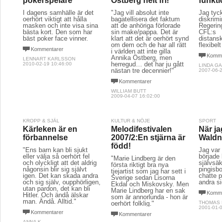
pokerspelare
Östberg helt fri!
funkt
I dagens samhälle är det
"Jag vill absolut inte
Jag tyck
oerhört viktigt att hålla
bagatellisera det faktum
diskrim
masken och inte visa sina
att de anhöriga förlorade
Regerin
bästa kort. Den som har
sin make/pappa. Det är
CFL:s
bäst poker face vinner.
klart att det är oerhört synd
distans
om dem och de har all rätt
flexibel
Kommentarer
i världen att inte gilla
Komme
Annika Östberg, men
LENNART KARLSSON
herregud… det har ju gått
2010-02-19 10:46:00
LINDA G
nästan tre decennier!"
2007-06-2
Kommentarer
WILLIAM BUTT
2009-04-07 16:02:00
KROPP & SJÄL
KULTUR & NÖJE
SPORT
Kärleken är en
Melodifestivalen
När ja
förbannelse
2007/2:En stjärna är
Waldn
född!
"Ens barn kan bli sjukt
Jag var 
eller välja så oerhört fel
började 
"Marie Lindberg är den
och olyckligt att det aldrig
självsäk
första riktigt bra nya
någonsin blir sig självt
pingisbo
tjejartist som jag har sett i
igen. Det kan skada andra
chatte p
Sverige sedan Lisorna
och sig själv, oupphörligen,
andra si
Ekdal och Miskovsky. Men
utan pardon, det kan bli
Marie Lindberg har en sak
Komme
Hitler. Och ändå älskar
som är annorlunda - hon är
man. Ändå. Alltid."
oerhört folklig."
THOMAS 
2001-01-0
Kommentarer
Kommentarer
ANNA K