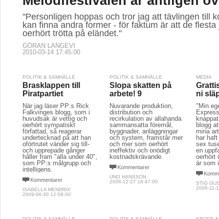
Melodifestivalen är äntligen öv
"Personligen hoppas och tror jag att tävlingen til
kan finna andra former - för faktum är att de flesta
oerhört trötta på eländet."
GÖRAN LANGEVI
2010-03-14 17:45:00
POLITIK & SAMHÄLLE
POLITIK & SAMHÄLLE
MEDIA
Brasklappen till
Slopa skatten på
Grattis
Piratpartiet
arbete! 9
ni släp
När jag läser PP:s Rick
Nuvarande produktion,
"Min eg
Falkvinges blogg, som i
distribution och
Express
huvudsak är vettig och
recirkulation av allahanda
knappat 
oerhört sympatiskt
sammansatta föremål,
blogg a
författad, så reagerar
byggnader, anläggningar
mina art
undertecknad på att han
och system, framstår mer
har haf
oförtrutet vänder sig till-
och mer som oerhört
sex tuse
och upprepade gånger
ineffektiv och onödigt
en uppf
håller fram "alla under 40",
kostnadskrävande.
oerhört
som PP:s målgrupp och
är som i
Kommentarer
intelligens.
Komme
UNO HANSSON
Kommentarer
2006-12-27 18:47:00
STIG GU
2006-11-1
ISABELLA MENDRIX
2009-06-30 12:08:00
POLITIK & SAMHÄLLE
POLITIK & SAMHÄLLE
KROPP &