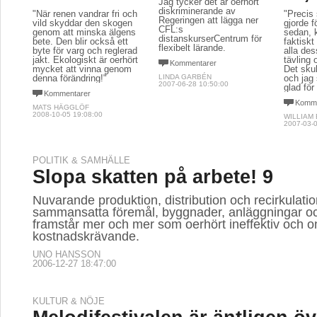
Jag tycker det är oerhört
diskriminerande av
"När renen vandrar fri och
"Precis
Regeringen att lägga ner
vild skyddar den skogen
gjorde f
CFL:s
genom att minska älgens
sedan, 
distanskurserCentrum för
bete. Den blir också ett
faktisk
flexibelt lärande.
byte för varg och reglerad
alla des
jakt. Ekologiskt är oerhört
tävling 
Kommentarer
mycket att vinna genom
Det skul
denna förändring!"
LINDA GARBÉN
och jag 
2007-06-28 10:50:00
glad för
Kommentarer
Komme
MATS HÄGGLÖF
2008-10-05 19:08:00
WILLIAM
2007-03-0
POLITIK & SAMHÄLLE
Slopa skatten på arbete! 9
Nuvarande produktion, distribution och recirkulati
sammansatta föremål, byggnader, anläggningar o
framstår mer och mer som oerhört ineffektiv och o
kostnadskrävande.
UNO HANSSON
2006-12-27 18:47:00
KULTUR & NÖJE