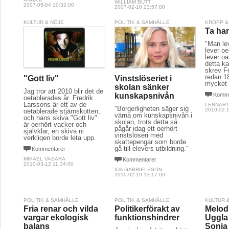
WILLIAM BUTT
2007-05-04 10:32:00
2007-02-10 23:57:00
KULTUR & NÖJE
POLITIK & SAMHÄLLE
KROPP &
Ta han
"Man le
lever o
lever oa
detta ka
skrev F
redan 18
"Gott liv"
Vinstslöseriet i
mycket 
skolan sänker
Jag tror att 2010 blir det de
kunskapsnivån
Komme
oetablerades år. Fredrik
Larssons är ett av de
LENNART
"Borgerligheten säger sig
2010-02-1
oetablerade stjärnskotten,
värna om kunskapsnivån i
och hans skiva "Gott liv"
skolan, trots detta så
är oerhört vacker och
pågår idag ett oerhört
självklar, en skiva ni
vinstslöseri med
verkligen borde leta upp.
skattepengar som borde
gå till elevers utbildning."
Kommentarer
MIKAEL VASARA
Kommentarer
2010-03-12 11:34:00
IDA GABRIELSSON
2010-02-19 13:17:00
POLITIK & SAMHÄLLE
POLITIK & SAMHÄLLE
KULTUR 
Fria renar och vilda
Politikerförakt av
Melodi
vargar ekologisk
funktionshindrer
Uggla 
balans
Sonja