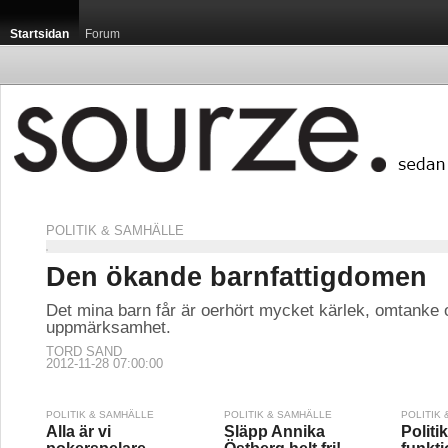
Startsidan
Forum
POLITIK & SAMHÄLLE
Den ökande barnfattigdomen
Det mina barn får är oerhört mycket kärlek, omtanke o
uppmärksamhet.
TORD SAND
2012-11-28 07:00:00
POLITIK & SAMHÄLLE
POLITIK & SAMHÄLLE
POLITIK
Alla är vi
Släpp Annika
Politi