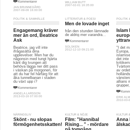
Kommentarer
WILLIAM BUTT
2007-02-01 16:35:00
JAN BRUNNEGÅRD
2007-09-06 16:00:00
POLITIK & SAMHÄLLE
LITTERATUR & POESI
POLITIK
Men de lovade inget
Engagemang kräver
Islam 
från den stunden lämnade
de aldrig mer varandra...
mer än ord, Beatrice
europ
Ask
yttran
Kommentarer
SOLSKEN
Beatrice, jag vill inte
"I det m
2012-12-10 09:21:00
ifrågasätta dina
Europa, 
upplevelser. Men har du
islamis
någonsin med tungt hjärta
det inte
känt dig tvungen att
kritiker
behöva lägga ner ditt pass
Tvärtom
i väskan på morgonen, för
av orde
att du har fel hårfärg för att
holländ
åka tunnelbanan i staden
vänstero
du växt upp i?
allians
grupper,
Kommentarer
Komme
ANGELA LARSSON
2013-03-16 07:00:00
ERIK AL
2010-03-0
NÄRINGSLIV
KULTUR & NÖJE
KULTUR 
Skönt - nu slopas
Film: "Hannibal
Anna 
förmögenhetsskatten!
Rising... " - mördare
älska
på tomgång