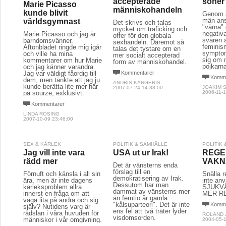
accepterade
söner
Marie Picasso
människohandeln
kunde blivit
Genom a
män anse
världsgymnast
Det skrivs och talas
"värna"
mycket om traficking och
negativa
Marie Picasso och jag är
offer för den globala
svaren a
barndomsvänner.
sexhandeln. Däremot så
feminis
Aftonbladet ringde mig igår
talas det tystare om en
sympto
och ville ha mina
mer socialt accepterad
sig om 
kommentarer om hur Marie
form av människohandel.
pojkarn
och jag känner varandra.
Jag var väldigt fåordig till
Kommentarer
Komme
dem, men tänkte att jag ju
ANDRIS KANGERIS
kunde berätta lite mer här
JOAKIM 
2007-07-24 14:38:00
på sourze, exklusivt.
2006-11-1
Kommentarer
LINDA ROSING
2007-10-09 23:46:00
SEX & KÄRLEK
POLITIK & SAMHÄLLE
POLITIK
Jag vill inte vara
USA ut ur Irak!
REGE
rädd mer
VAKNA
Det är vänsterns enda
förslag till en
Förnuft och känsla i all sin
Snälla r
demokratisering av Irak.
ära, men är inte dagens
inte an
Dessutom har man
kärleksproblem allra
SJUKV
dammat av vänsterns mer
innerst en fråga om att
MER RE
än femtio år gamla
våga lita på andra och sig
"kålsuparteori". Det är inte
Komme
själv? Nutidens varg är
ens fel att två träter lyder
rädslan i våra huvuden för
ROLAND
visdomsorden.
människor i vår omgivning.
2004-05-1