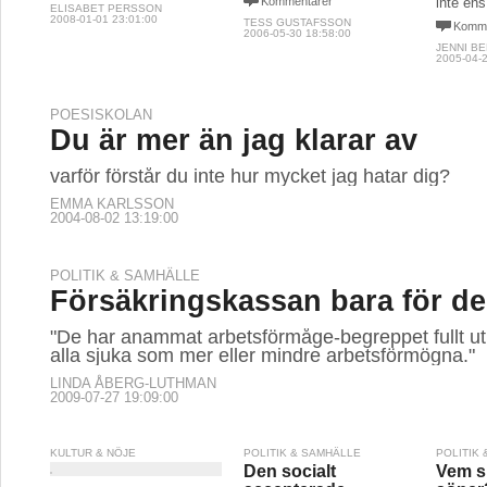
Kommentarer
inte ens
ELISABET PERSSON
2008-01-01 23:01:00
TESS GUSTAFSSON
Komme
2006-05-30 18:58:00
JENNI B
2005-04-2
POESISKOLAN
Du är mer än jag klarar av
varför förstår du inte hur mycket jag hatar dig?
EMMA KARLSSON
2004-08-02 13:19:00
POLITIK & SAMHÄLLE
Försäkringskassan bara för de 
"De har anammat arbetsförmåge-begreppet fullt ut
alla sjuka som mer eller mindre arbetsförmögna."
LINDA ÅBERG-LUTHMAN
2009-07-27 19:09:00
KULTUR & NÖJE
POLITIK & SAMHÄLLE
POLITIK
Den socialt
Vem s