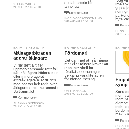
"Jag vill
socialt arbete för
inte sök
STEFAN WHILDE
anhöriga."
2009-08-27 16:43:00
yuppiejo
svindyr
Kommentarer
på René 
INGRID OSCARSSON LING
byta kar
2009-05-20 14:52:00
Komme
RONNIE 
2008-12-0
POLITIK & SAMHÄLLE
POLITIK & SAMHÄLLE
POLITIK
Målsägarbiträden
Fördomar!
agerar åklagare
Det där med att så många
mer eller mindre kräver att
Vi har sett allt fler
man inte skall ha
uppmärksammade rättsfall
förutfattade meningar,
där målsägarbiträdena mer
verkar ju vara lite av en
eller mindre agerat
förutfattad mening.
Empat
extraåklagare eller till och
med nästan helt tagit över
sympat
Kommentarer
åklagarens roll, nu senast i
Beltranmålet.
UNO HANSSON
Såna so
2006-03-21 12:23:00
inom vå
Kommentarer
inom ps
äldreo
SUSANNA SVENSSON
2008-10-15 20:24:00
inriktn
borde in
max 5 å
Komme
SUSANN
2005-09-2