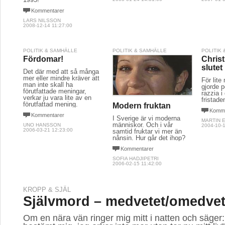
Kommentarer
LARS NILSSON
2008-12-14 11:27:00
POLITIK & SAMHÄLLE
POLITIK & SAMHÄLLE
POLITIK
Fördomar!
Christ
slutet
Det där med att så många
mer eller mindre kräver att
För lite
man inte skall ha
gjorde p
förutfattade meningar,
razzia 
verkar ju vara lite av en
fristade
förutfattad mening.
Modern fruktan
Komme
Kommentarer
I Sverige är vi moderna
MARTIN 
människor. Och i vår
UNO HANSSON
2004-10-1
2006-03-21 12:23:00
samtid fruktar vi mer än
nånsin. Hur går det ihop?
Kommentarer
SOFIA HADJIPETRI
2006-02-15 11:42:00
KROPP & SJÄL
Självmord – medvetet/omedvet
Om en nära vän ringer mig mitt i natten och säger: