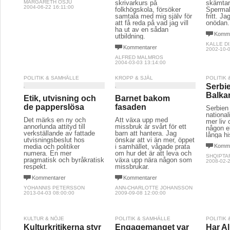
MARGARETH OSJU
skrivarkurs på
skämta
2004-06-22 16:11:00
folkhögskola, försöker
Spermah
samtala med mig själv för
fritt. Ja
att få reda på vad jag vill
onödan.
ha ut av en sådan
Komme
utbildning.
KALLE D
Kommentarer
2002-10-0
ALFRED MALMROS
2004-03-03 13:14:00
POLITIK & SAMHÄLLE
KROPP & SJÄL
POLITIK
Serbi
Balka
Etik, utvisning och
Barnet bakom
de papperslösa
fasaden
Serbien
national
Det märks en ny och
Att växa upp med
mer liv
annorlunda attityd till
missbruk är svårt för ett
någon el
verkställande av fattade
barn att hantera. Jag
långa hi
utvisningsbeslut hos
önskar att vi än mer, öppet
media och politiker
i samhället, vågade prata
Komme
numera. En mer
om hur det är att leva och
SHQIPTA
pragmatisk och byråkratisk
växa upp nära någon som
2008-02-2
respekt.
missbrukar.
Kommentarer
Kommentarer
YOHANNIS PETERSSON
ANN-CHARLOTTE JOHANSSON
2013-04-03 08:00:00
2009-09-08 12:00:00
KULTUR & NÖJE
POLITIK & SAMHÄLLE
POLITIK
Kulturkritikerna styr
Engagemanget var
Har Al