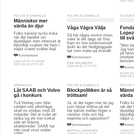
2007-09-1
POLITIK & SAMHÄLLE
POLITIK & SAMHÄLLE
KULTUR 
Människor mer
värda än djur
Våga Vägra Välja
Fonda
Lopez 
Folks känslor tycks koka
Så här några veckor innan
när det handlar om
till s
valet är det dags att föra
djurplågeri men intresset är
fram en mer kontroversiell
betydligt svalare när barn i
"Men bä
åsikt än det färdigtuggade
något u-land svälter ihjäl.
Jag kan
tjat som maler på överallt.
på henn
Kommentarer
överban
Kommentarer
benvärm
LISELOTTE OLSSON
ERIK MALMBERG
2007-01-04 15:57:00
2006-08-31 17:57:00
Komme
ELENI S
2005-08-2
NÄRINGSLIV
POLITIK & SAMHÄLLE
POLITIK
Låt SAAB och Volvo
Blockpolitiken är så
Männi
gå i konkurs
tröttsam!
värda 
Två företag vars bilar
Ja, är det ingen mer än jag
Folks k
världen inte efterfrågar
som börjar tröttna på det
när det
skall nu stödjas med 28
här tjafset mellan höger o
djurplåg
miljarder. Det är svårt att
vänster, röda och blå,
betydlig
tänka sig ett mer korkat
regering och opposition?
något u-
sätt att bränna
Kommentarer
Komme
skattemedel. SAAB har
inte visat vinst sedan
MATTIAS LANDGREN
LISELOT
1995!
2008-01-24 14:31:00
2007-01-0