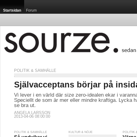
Startsidan
Forum
POLITIK & SAMHÄLLE
Självacceptans börjar på insi
Vi lever i en värld där size zero-idealen ekar i varann
Speciellt de som är mer eller mindre kraftiga. Lycka h
se bra ut.
ANGELA LARSSON
2013-04-06 08:00:00
POLITIK & SAMHÄLLE
KULTUR & NÖJE
POLITIK