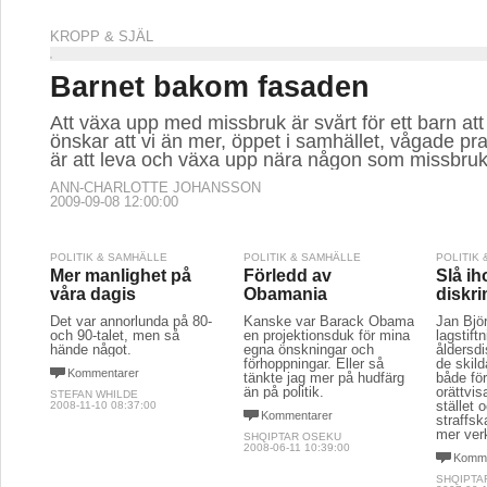
KROPP & SJÄL
Barnet bakom fasaden
Att växa upp med missbruk är svårt för ett barn att
önskar att vi än mer, öppet i samhället, vågade pr
är att leva och växa upp nära någon som missbruk
ANN-CHARLOTTE JOHANSSON
2009-09-08 12:00:00
POLITIK & SAMHÄLLE
POLITIK & SAMHÄLLE
POLITIK
Mer manlighet på
Förledd av
Slå ih
våra dagis
Obamania
diskri
Det var annorlunda på 80-
Kanske var Barack Obama
Jan Björ
och 90-talet, men så
en projektionsduk för mina
lagstift
hände något.
egna önskningar och
åldersd
förhoppningar. Eller så
de skil
Kommentarer
tänkte jag mer på hudfärg
både fö
än på politik.
orättvis
STEFAN WHILDE
stället 
2008-11-10 08:37:00
Kommentarer
straffsk
mer ver
SHQIPTAR OSEKU
2008-06-11 10:39:00
Komme
SHQIPTA