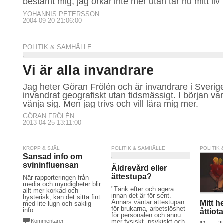
bestämt mig, jag orkar inte mer utan tar nu mitt liv".
YOHANNIS PETERSSON
2004-09-20 21:06:00
POLITIK & SAMHÄLLE
Vi är alla invandrare
Jag heter Göran Frölén och är invandrare i Sverige
invandrat geografiskt utan tidsmässigt. I början var
vänja sig. Men jag trivs och vill lära mig mer.
GÖRAN FRÖLÉN
2013-04-25 13:11:00
KROPP & SJÄL
POLITIK & SAMHÄLLE
POLITIK
Sansad info om
svininfluensan
Äldrevård eller
ättestupa?
När rapporteringen från
media och myndigheter blir
"Tänk efter och agera
allt mer korkad och
innan det är för sent.
hysterisk, kan det sitta fint
Annars väntar ättestupan
Mitt h
med lite lugn och saklig
för brukarna, arbetslöshet
info.
åttiota
för personalen och ännu
Kommentarer
mer fysiskt, psykiskt och