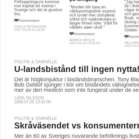
Förhoppningsvis kommer
"Jag har
mer kapital att stanna i
låt i år
"Morden blir bara en
Sverige och det är givetvis
vågar ä
våldspornografisk exposé
bra.
och gar
och tyvärr mer utstuderat
Book, n
sökta och spektakulära ju
Kommentarer
tävling 
längre filmen lider: Våld för
kommer a
VIVECA PETERSSON
våldets egen skull."
Globen.
2007-03-29 12:19:00
Kommentarer
Komme
MONIKA WEHLIN
WILLIAM
2007-02-19 13:52:00
2007-02-0
POLITIK & SAMHÄLLE
U-landsbistånd till ingen nytta
Det är högkonjuktur i biståndsbranschen. Tony Bla
Bob Geldof sjunger i kör om biståndets välsignelser
mer av den medicin som inte fungerat under de se
LARS NILSSON
2005-07-25 13:42:00
POLITIK & SAMHÄLLE
Skråväsendet vs konsumenter
Mer än 60 av Sveriges nuvarande befolknings livst