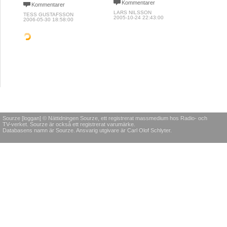
Kommentarer
Kommentarer
LARS NILSSON
TESS GUSTAFSSON
2005-10-24 22:43:00
2006-05-30 18:58:00
POLITIK & SAMHÄLLE
POLITIK & SAMHÄLLE
MEDIA
Aftonb
bara t
Soppkök Göteborg:
Terminalerna mellan
isber
"Politikerna måste ta
Israel och Palestina
sitt ansvar nu"
privatiseras
"Saken 
inte ba
Vi behöver inte mer
"Motivet är att göra
olycklig
välgörenhet eller snällhet,
terminalerna mer
den sve
utan verklig förändring. Om
kostnadseffektiva.
systema
samhället vill se
Problemet är dock att de
förfölje
engagerade medborgare,
övergrepp som vi
som gen
vill vi se engagerade
registrerar inte går att
samarbe
politiker.
rapportera någonstans då
och kom
Försvarsmakten inte är på
än två d
Kommentarer
plats i den här terminalen."
Komme
SOPPKÖK GÖTEBORG
Kommentarer
2013-04-06 15:32:00
ISHAK H
PER ÖRLANDER
2009-08-2
2010-02-17 10:48:00
KROPP & SJÄL
POLITIK & SAMHÄLLE
KULTUR 
Jag blev tvungen att
Moderat kulturpolitik
Marie
vikariera för Gud
- så mycket mer än
kunde 
pengar
värld