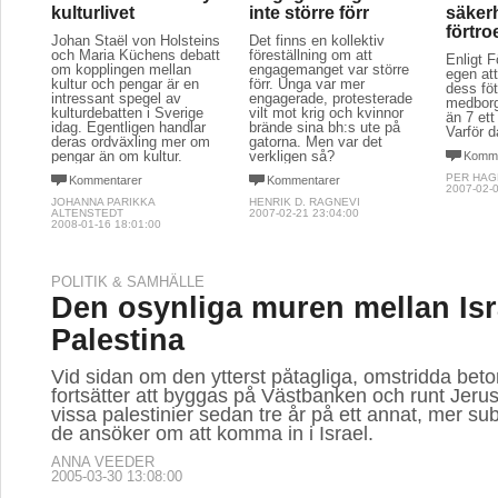
kulturlivet
inte större förr
säkerh
förtr
Johan Staël von Holsteins
Det finns en kollektiv
och Maria Küchens debatt
föreställning om att
Enligt 
om kopplingen mellan
engagemanget var större
egen at
kultur och pengar är en
förr. Unga var mer
dess fö
intressant spegel av
engagerade, protesterade
medborg
kulturdebatten i Sverige
vilt mot krig och kvinnor
än 7 ett
idag. Egentligen handlar
brände sina bh:s ute på
Varför 
deras ordväxling mer om
gatorna. Men var det
pengar än om kultur.
verkligen så?
Komme
PER HA
Kommentarer
Kommentarer
2007-02-0
JOHANNA PARIKKA
HENRIK D. RAGNEVI
ALTENSTEDT
2007-02-21 23:04:00
2008-01-16 18:01:00
POLITIK & SAMHÄLLE
Den osynliga muren mellan Isr
Palestina
Vid sidan om den ytterst påtagliga, omstridda be
fortsätter att byggas på Västbanken och runt Jerus
vissa palestinier sedan tre år på ett annat, mer subt
de ansöker om att komma in i Israel.
ANNA VEEDER
2005-03-30 13:08:00