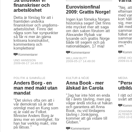
Så undviker vi
Värna 
finanskriser och
Eurovisionfinal
"Nej, a
arbetslöshet
efterna
2009: Grattis Norge!
med vara
Detta är förslag för att i
kort håll
Ingen kan förneka Norges
framtiden undvika
sig, men
historiska seger! Det finns
finanskriser och ungdoms-
det med
inte mycket mer att saga
arbetslöshet. Finns det
sammanh
om den saken förutom att
några som har synpunkter
folket e
Alexander Rybak var
så får ni mer än gärna
samman
lysande och grattis Norge
kritisera konstruktivt,
invandr
både till segern och på
kommentera och
om."
nationaldagen, 17 maj!
komplettera!
Komme
Kommentarer
Kommentarer
ARNE H
WILLIAM BUTT
UNO HANSSON
2009-01-0
2009-05-17 14:49:00
2009-06-17 14:46:00
POLITIK & SAMHÄLLE
KULTUR & NÖJE
MEDIA
Anders Borg - en
Anna Book - mer
"Pers
man med makt utan
älskad än Carola
utbil
mandat
"Jag har inte hört en enda
I rätt o
låt i årets tävling, men jag
svårt at
"Det skrivs ofta om att i
vågar ändå sticka ut hakan
vår demokrati så är det
Komme
och garantera att Anna
orimligt med en Kung som
Book, nu vid lördagens
ej är vald av Folket.
JOHANNA
tävling i Jönköping,
ALTENST
Minister Anders Borg är
2002-10-0
kommer att gå vidare till
ännu mer en orimlighet, för
Globen."
han har verklig makt, inte
på låtsas."
Kommentarer