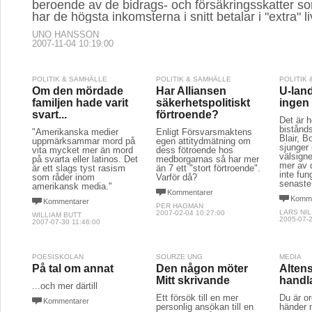
beroende av de bidrags- och försäkringsskatter 
har de högsta inkomsterna i snitt betalar i "extra" li
UNO HANSSON
2007-11-04 10:19:00
POLITIK & SAMHÄLLE
POLITIK & SAMHÄLLE
POLITIK
Om den mördade
Har Alliansen
U-land
familjen hade varit
säkerhetspolitiskt
ingen 
svart...
förtroende?
Det är h
bistånd
"Amerikanska medier
Enligt Försvarsmaktens
Blair, 
uppmärksammar mord på
egen attitydmätning om
sjunger 
vita mycket mer än mord
dess fötroende hos
välsigne
på svarta eller latinos. Det
medborgarnas så har mer
mer av 
är ett slags tyst rasism
än 7 ett "stort förtroende".
inte fun
som råder inom
Varför då?
senaste
amerikansk media."
Kommentarer
Komme
Kommentarer
PER HAGMAN
LARS NI
2007-02-04 10:27:00
WILLIAM BUTT
2005-07-2
2007-07-30 11:46:00
POESISKOLAN
SOURZE UNG
MEDIA
På tal om annat
Den någon möter
Altens
Mitt skrivande
handl
...och mer därtill
Ett försök till en mer
Du är or
Kommentarer
personlig ansökan till en
händer 