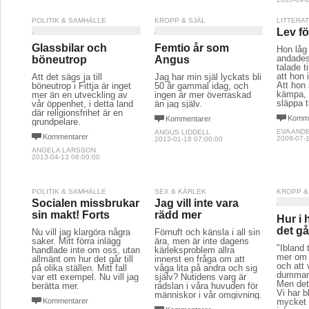
POLITIK & SAMHÄLLE
KROPP & SJÄL
LITTERA
Lev fö
Glassbilar och
Femtio år som
Hon låg
andades 
böneutrop
Angus
talade t
att hon
Att det sägs ja till
Jag har min själ lyckats bli
Att hon 
böneutrop i Fittja är inget
50 år gammal idag, och
kämpa, 
mer än en utveckling av
ingen är mer överraskad
släppa t
vår öppenhet, i detta land
än jag själv.
där religionsfrihet är en
Komme
Kommentarer
grundpelare.
EVA AND
ANGUS LIDDELL
Kommentarer
2009-07-1
2013-01-18 07:00:00
ANGELA LARSSON
2013-04-13 08:00:00
POLITIK & SAMHÄLLE
SEX & KÄRLEK
KROPP &
Socialen missbrukar
Jag vill inte vara
sin makt! Forts
rädd mer
Hur i 
det gå
Nu vill jag klargöra några
Förnuft och känsla i all sin
saker. Mitt förra inlägg
ära, men är inte dagens
"Ibland t
handlade inte om oss, utan
kärleksproblem allra
mer om l
allmänt om hur det går till
innerst en fråga om att
och att v
på olika ställen. Mitt fall
våga lita på andra och sig
dummar
var ett exempel. Nu vill jag
själv? Nutidens varg är
Men det
berätta mer.
rädslan i våra huvuden för
Vi har b
människor i vår omgivning.
Kommentarer
mycket v