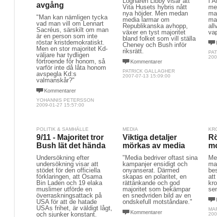
Lögnaren Libby visar att
I A
avgång
Vita Husets hybris nått
me
nya höjder. Men medan
ma
"Man kan nämligen tycka
media larmar om
ma
vad man vill om Lennart
Republikanska avhopp,
all
Sacréus, särskilt om man
växer en tyst majoritet
va
är en person som inte
bland folket som vill ställa
röstar kristdemokratiskt.
Cheney och Bush inför
Men en stor majoritet Kd-
riksrätt.
PA
väljare har tydligen
200
förtroende för honom, så
Kommentarer
varför inte då låta honom
PATRICK GALLAGHER
avspegla Kd:s
2007-07-13 15:09:00
valmanskår?"
Kommentarer
YOHANNIS PETERSSON
2009-01-27 15:57:00
POLITIK & SAMHÄLLE
MEDIA
KR
9/11 - Majoritet tror
Viktiga detaljer
Rö
Bush lät det hända
mörkas av media
m
Undersökning efter
"Media bedriver oftast sina
Me
undersökning visar att
kampanjer ensidigt och
maj
stödet för den officiella
onyanserat. Därmed
be
förklaringen, att Osama
skapas en polaritet, en
att
Bin Laden och 19 elaka
rättänkande och god
kro
muslimer utförde en
majoritet som bekämpar
sen
överraskningsattack på
en snedvriden bild av en
USA för att de hatade
ondskefull motståndare."
USAs frihet, är väldigt lågt,
MA
Kommentarer
och sjunker konstant.
200