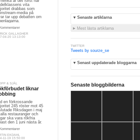
merika är det först när
delklassens vita
joritet drabbas som
instream-media på
var tar upp debatten om
▼
Senaste artiklarna
penlagarna.
Kommentarer
►
Mest lästa artiklarna
TRICK GALLAGHER
7-04-20 13:13:00
TWITTER
Tweets by sourze_se
▼
Senast uppdaterade bloggarna
OPP & SJÄL
Senaste bloggbilderna
kförbudet liknar
obbing
d en förkrossande
oritet 245 röster mot 45
slutade Riksdagen i maj
 alla restauranger och
gar ska vara rökfria
ast den 1 juni nästa år.
Kommentarer
RTIN EKDAHL
4-11-19 15:50:00