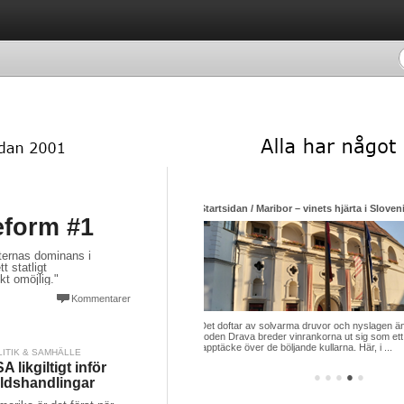
aribor – vinets hjärta i Sloveniens gröna öst
Startsidan / Hyperhidros – överdriven svett
eform #1
ternas dominans i
 statligt
t omöjlig."
Kommentarer
solvarma druvor och nyslagen äng. Längs
Jag har under större delen av mitt liv lidit a
reder vinrankorna ut sig som ett grönt
medicinska term är Hyperhidros som betyder
e böljande kullarna. Här, i ...
svettning, i mitt fall armhålorna ...
LITIK & SAMHÄLLE
A likgiltigt inför
●
●
●
●
●
ldshandlingar