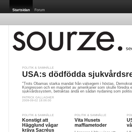
Startsidan
Forum
POLITIK & SAMHÄLLE
Startsidan / M
USA:s dödfödda sjukvårdsr
"Trots Obamas starka mandat från valsegern i höstas, Demokra
Kongressen och en majoritet av amerikaner som skulle föredra ett
sjukvårdssystem, betraktas ändå en sådan nydaning som politisk
PATRICK GALLAGHER
2009-09-02 18:06:00
Det doftar av 
floden Drava b
lapptäcke över d
POLITIK & SAMHÄLLE
POLITIK & SAMHÄLLE
PO
Konstigt att
Vita Husets
US
Hägglund vågar
maffiametoder
vå
kräva Sacréus