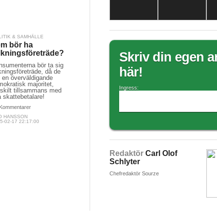
LITIK & SAMHÄLLE
m bör ha
lkningsföreträde?
Skriv din egen ar
nsumenterna bör ta sig
här!
kningsföreträde, då de
i en överväldigande
okratisk majoritet,
Ingress:
rskilt tillsammans med
a skattebetalare!
Kommentarer
O HANSSON
5-02-17 22:17:00
Redaktör
Carl Olof
Schlyter
Chefredaktör Sourze