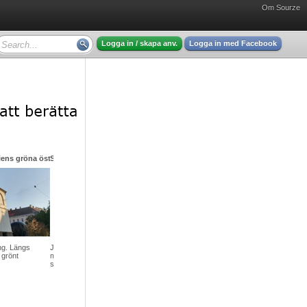
Om Sourze
Logga in / skapa anv.
Logga in med Facebook
ning – ett socialt gissel men hjälp finns att få
v en åkomma vars
 överdriven