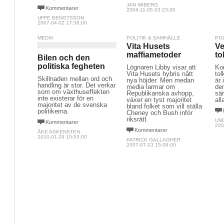
JAN WIBERG
Kommentarer
2006-11-05 03:23:00
UFFE BENGTSSON
2007-04-02 17:38:00
MEDIA
POLITIK & SAMHÄLLE
PO
Vita Husets
Ve
maffiametoder
to
Bilen och den
politiska fegheten
Lögnaren Libby visar att
Ko
Vita Husets hybris nått
tol
Skillnaden mellan ord och
nya höjder. Men medan
är 
handling är stor. Det verkar
media larmar om
dem
som om växthuseffekten
Republikanska avhopp,
sä
inte existerar för en
växer en tyst majoritet
all
majoritet av de svenska
bland folket som vill ställa
politikerna.
Cheney och Bush inför
riksrätt.
UN
Kommentarer
200
Kommentarer
ÅKE ASKENSTEN
2010-01-29 10:53:00
PATRICK GALLAGHER
2007-07-13 15:09:00