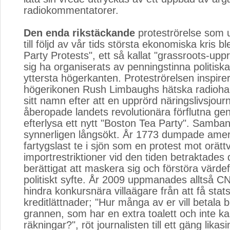
radiokommentatorer.
Den enda rikstäckande
proteströrelse som u
till följd av vår tids största ekonomiska kris b
Party Protests", ett så kallat "grassroots-up
sig ha organiserats av penningstinna politiska
yttersta högerkanten. Proteströrelsen inspire
högerikonen Rush Limbaughs hätska radiohar
sitt namn efter att en upprörd näringslivsjourn
åberopade landets revolutionära förflutna ge
efterlysa ett nytt "Boston Tea Party". Samba
synnerligen långsökt. År 1773 dumpade amer
fartygslast te i sjön som en protest mot orätt
importrestriktioner vid den tiden betraktades
berättigat att maskera sig och förstöra värdefu
politiskt syfte. År 2009 uppmanades alltså CNN
hindra konkursnära villaägare från att få sta
kreditlättnader; "Hur många av er vill betala 
grannen, som har en extra toalett och inte ka
räkningar?", röt journalisten till ett gäng lika