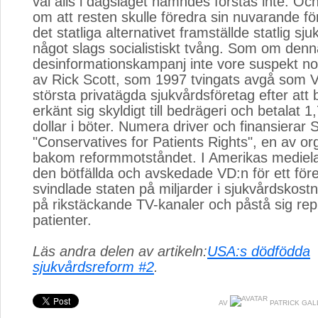
val alls i dagsläget nämndes förstås inte. O
om att resten skulle föredra sin nuvarande fö
det statliga alternativet framställde statlig s
något slags socialistiskt tvång. Som om denn
desinformationskampanj inte vore suspekt no
av Rick Scott, som 1997 tvingats avgå som V
största privatägda sjukvårdsföretag efter att
erkänt sig skyldigt till bedrägeri och betalat 1
dollar i böter. Numera driver och finansierar 
"Conservatives for Patients Rights", en av or
bakom reformmotståndet. I Amerikas mediel
den bötfällda och avskedade VD:n för ett fö
svindlade staten på miljarder i sjukvårdskost
på rikstäckande TV-kanaler och påstå sig re
patienter.
Läs andra delen av artikeln:
USA:s dödfödda
sjukvårdsreform #2
.
AV
PATRICK GA