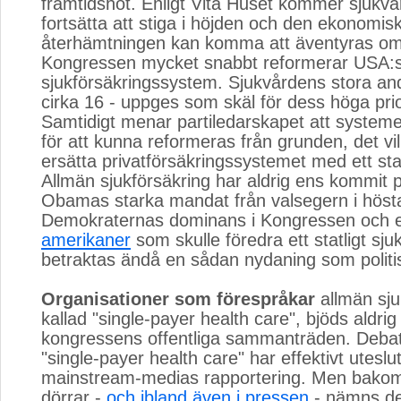
framtidshot. Enligt Vita Huset kommer sjukv
fortsätta att stiga i höjden och den ekonomis
återhämtningen kan komma att äventyras om
Kongressen mycket snabbt reformerar USA:
sjukförsäkringssystem. Sjukvårdens stora an
cirka 16 - uppges som skäl för dess höga prio
Samtidigt menar partiledarskapet att systemet 
för att kunna reformeras från grunden, det vill
ersätta privatförsäkringssystemet med ett sta
Allmän sjukförsäkring har aldrig ens kommit p
Obamas starka mandat från valsegern i höst
Demokraternas dominans i Kongressen och
amerikaner
som skulle föredra ett statligt sj
betraktas ändå en sådan nydaning som politis
Organisationer som förespråkar
allmän sjuk
kallad "single-payer health care", bjöds aldrig in
kongressens offentliga sammanträden. Debat
"single-payer health care" har effektivt uteslut
mainstream-medias rapportering. Men bako
dörrar -
och ibland även i pressen
- nämns det