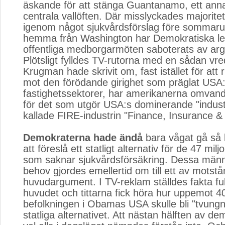
äskande för att stänga Guantanamo, ett an
centrala vallöften. Där misslyckades majoritet
igenom något sjukvårdsförslag före sommarup
hemma från Washington har Demokratiska l
offentliga medborgarmöten saboterats av ar
Plötsligt fylldes TV-rutorna med en sådan vr
Krugman hade skrivit om, fast istället för att r
mot den förödande girighet som präglat USA:
fastighetssektorer, har amerikanerna omvandla
för det som utgör USA:s dominerande "indust
kallade FIRE-industrin "Finance, Insurance &
Demokraterna hade ändå
bara vågat gå så lå
att föreslå ett statligt alternativ för de 47 mi
som saknar sjukvårdsförsäkring. Dessa män
behov gjordes emellertid om till ett av motst
huvudargument. I TV-reklam ställdes fakta ful
huvudet och tittarna fick höra hur uppemot 4
befolkningen i Obamas USA skulle bli "tvungna
statliga alternativet. Att nästan hälften av de