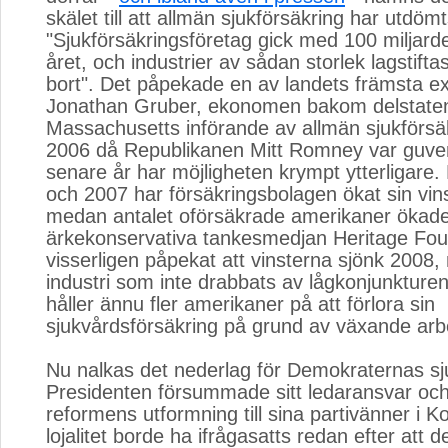
skälet till att allmän sjukförsäkring har utdömt
"Sjukförsäkringsföretag gick med 100 miljarde
året, och industrier av sådan storlek lagstifta
bort". Det påpekade en av landets främsta ex
Jonathan Gruber, ekonomen bakom delstate
Massachusetts införande av allmän sjukförsä
2006 då Republikanen Mitt Romney var guve
senare år har möjligheten krympt ytterligare.
och 2007 har försäkringsbolagen ökat sin vi
medan antalet oförsäkrade amerikaner ökad
ärkekonservativa tankesmedjan Heritage Fou
visserligen påpekat att vinsterna sjönk 2008
industri som inte drabbats av lågkonjunkture
håller ännu fler amerikaner på att förlora sin
sjukvårdsförsäkring på grund av växande arb
Nu nalkas det nederlag för Demokraternas s
Presidenten försummade sitt ledaransvar oc
reformens utformning till sina partivänner i 
lojalitet borde ha ifrågasatts redan efter att 