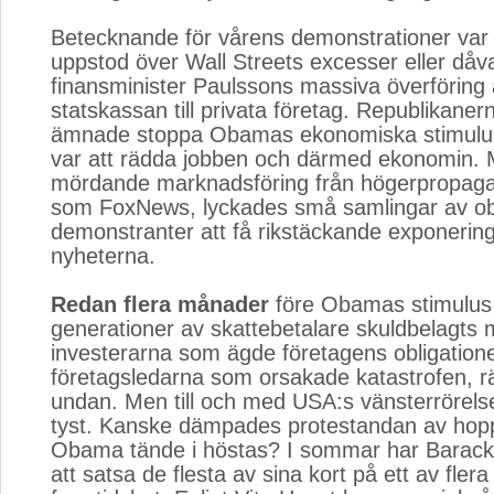
Betecknande för vårens demonstrationer var a
uppstod över Wall Streets excesser eller då
finansminister Paulssons massiva överföring a
statskassan till privata företag. Republikaner
ämnade stoppa Obamas ekonomiska stimulus
var att rädda jobben och därmed ekonomin. 
mördande marknadsföring från högerpropag
som FoxNews, lyckades små samlingar av ob
demonstranter att få rikstäckande exponering
nyheterna.
Redan flera månader
före Obamas stimulus 
generationer av skattebetalare skuldbelagts
investerarna som ägde företagens obligatione
företagsledarna som orsakade katastrofen, 
undan. Men till och med USA:s vänsterrörelse 
tyst. Kanske dämpades protestandan av hop
Obama tände i höstas? I sommar har Barac
att satsa de flesta av sina kort på ett av flera 