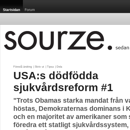
Startsidan
Forum
Föreslå ändring
| 
Skriv ut
| 
Tipsa
| 
Dela
USA:s dödfödda
sjukvårdsreform #1
"Trots Obamas starka mandat från va
höstas, Demokraternas dominans i 
och en majoritet av amerikaner som 
föredra ett statligt sjukvårdssystem,