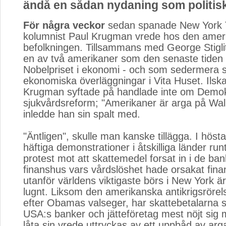
ändå en sådan nydaning som politisk
För några veckor
sedan spanade New York 
kolumnist Paul Krugman vrede hos den amer
befolkningen. Tillsammans med George Stigl
en av två amerikaner som den senaste tiden 
Nobelpriset i ekonomi - och som sedermera sv
ekonomiska överläggningar i Vita Huset. Ils
Krugman syftade på handlade inte om Demo
sjukvårdsreform; "Amerikaner är arga på Wall
inledde han sin spalt med.
"Äntligen", skulle man kanske tillägga. I höst
häftiga demonstrationer i åtskilliga länder runt
protest mot att skattemedel forsat in i de ba
finanshus vars vårdslöshet hade orsakat fin
utanför världens viktigaste börs i New York är
lugnt. Liksom den amerikanska antikrigsröre
efter Obamas valseger, har skattebetalarna 
USA:s banker och jätteföretag mest nöjt sig 
låta sin vrede uttryckas av ett uppbåd av arg