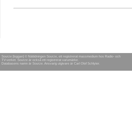
Sourze [loggan] © Nättidningen Sourze, ett registrerat massmedium hos Radio- och
TV-verket. Sourze är också ett registrerat varumärke.
Databasens namn är Sourze. Ansvarig utgivare är Carl Olof Schlyter.