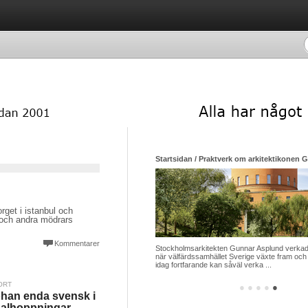
Startsidan / Praktverk om arkitektikonen 
rget i istanbul och
och andra mödrars
Kommentarer
Stockholmsarkitekten Gunnar Asplund verkade
när välfärdssamhället Sverige växte fram och 
idag fortfarande kan såväl verka ...
ORT
●
●
●
●
●
han enda svensk i
nalhoppningar