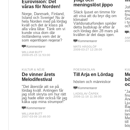
Eurovision: Det
meningslöst jippo
våras för Norden!
Jo
end
Släck ljuset en timme för
Norge, Danmark, Finland,
fin
att visa att du bryr dig om
Island och Sverige! Nu är
Gr
klimatet!
hela Norden med på lördag
i 
Världsnaturfonden sprider
kväll och det är klass på
och
detta budskap år efter år
alla våra låtar. Tänk om vi
och lördag den 28 mars på
kunde visa dom där
kvällen är det dags igen.
östländerna vem det är
ANN
som egentligen regerar?
Kommentarer
200
Kommentarer
MATS HÄGGLÖF
2009-03-27 12:28:00
WILLIAM BUTT
2009-05-15 11:53:00
KULTUR & NÖJE
POESISKOLAN
KU
De vinner årets
Till Arja en Lördag
Me
Melodifestival
bö
hösten och människor
oc
"Det återstår att se på
Kommentarer
lördag kväll. Antingen får
"Ja
jag stolt skryta om hur rätt
LADISLAV ČAPEK
fin
2006-11-16 11:38:00
jag hade eller också får jag
An
käka upp mina strumpor!"
Lj
Ba
Kommentarer
svå
WILLIAM BUTT
lan
2007-03-09 10:46:00
Mel
til
bö