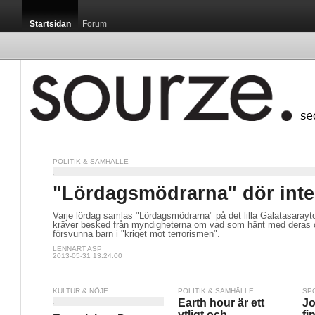
Startsidan
Forum
POLITIK & SAMHÄLLE
"Lördagsmödrarna" dör inte
Varje lördag samlas "Lördagsmödrarna" på det lilla Galatasarayto
kräver besked från myndigheterna om vad som hänt med deras 
försvunna barn i "kriget mot terrorismen".
LENNART ASP
2013-05-31 13:24:00
KULTUR & NÖJE
POLITIK & SAMHÄLLE
SP
Earth hour är ett
Jo
ytligt och
fi