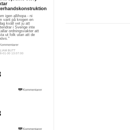
ktar
terhandskonstruktion
m igen allihopa - ni
m varit på krogen en
dag kväll vet ju att
tendrar i Sverige inte
lkallar ordningsvakter att
ta ut folk utan att de
hövs."
Kommentarer
LIAM BUTT
6-01-30 13:07:00
3
Kommentarer
3
Kommentarer