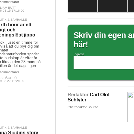
Kommentarer
LIAM BUTT
6-03-15 17:16:00
LITIK & SAMHÄLLE
rth hour är ett
ligt och
Skriv din egen ar
ningslöst jippo
ck ljuset en timme för
här!
 visa att du bryr dig om
matet!
ldsnaturfonden sprider
Ingress:
ta budskap år efter år
h lördag den 28 mars på
llen är det dags igen.
Kommentarer
TS HÄGGLÖF
9-03-27 12:28:00
Redaktör
Carl Olof
Schlyter
Chefredaktör Sourze
LITIK & SAMHÄLLE
na Sjödins story