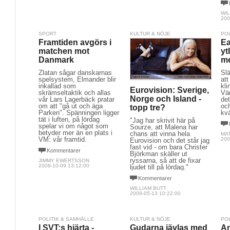
WIL
200
SPORT
KULTUR & NÖJE
PO
Framtiden avgörs i
Ea
matchen mot
yt
Danmark
me
Zlatan sågar danskarnas
Slä
spelsystem, Elmander blir
att
inkallad som
kli
Eurovision: Sverige,
skrämseltaktik och allas
Vär
Norge och Island -
vår Lars Lagerbäck pratar
det
om att "gå ut och äga
oc
topp tre?
Parken". Spänningen ligger
kvä
tät i luften, på lördag
"Jag har skrivit här på
spelar vi om något som
Sourze, att Malena har
betyder mer än en plats i
chans att vinna hela
MA
VM: vår framtid.
200
Eurovision och det står jag
fast vid - om bara Christer
Kommentarer
Björkman skäller ut
ryssarna, så att de fixar
JIMMY EWERTSSON
2009-10-09 13:12:00
ljudet till på lördag."
Kommentarer
WILLIAM BUTT
2009-05-13 10:22:00
POLITIK & SAMHÄLLE
KULTUR & NÖJE
PO
I SVT:s hjärta -
Gudarna jävlas med
An