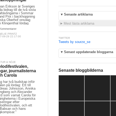
han Erikson är Sveriges
a bidrag till de två sista
altävlingarna i Sommar
▼
Senaste artiklarna
and Prix i backhoppning
tyska Oberhof onsdag
 Klingenthal lördag
►
Mest lästa artiklarna
Kommentarer
ELIE PRINTZ
7-09-29 22:17:00
TWITTER
Tweets by sourze_se
▼
Senast uppdaterade bloggarna
LTUR & NÖJE
lodifestivalen,
Senaste bloggbilderna
gar, journalisterna
h Carola
g har två budskap inför
alen på lördag: Ett till
dreas Johnsson, Annika
ungberg och Alexander
rd som varnat Carola för
righeterna i Europeiska
seringar efter
odifestivalen, och ett
l Babsan och hans
gkompisar."