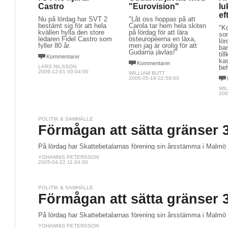
Castro
"Eurovision"
lu
ef
Nu på lördag har SVT 2
"Låt oss hoppas på att
bestämt sig för att hela
Carola tar hem hela skiten
"Ko
kvällen hylla den store
på lördag för att lära
so
ledaren Fidel Castro som
östeuropéerna en läxa,
lör
fyller 80 år.
men jag är orolig för att
bar
Gudarna jävlas!"
til
Kommentarer
kas
Kommentarer
LARS NILSSON
be
2006-12-01 00:04:00
WILLIAM BUTT
2006-05-19 02:59:00
WIL
200
POLITIK & SAMHÄLLE
Förmågan att sätta gränser 
På lördag har Skattebetalarnas förening sin årsstämma i Malmö
YOHANNIS PETERSSON
2005-04-22 11:04:00
POLITIK & SAMHÄLLE
Förmågan att sätta gränser 
På lördag har Skattebetalarnas förening sin årsstämma i Malmö
YOHANNIS PETERSSON