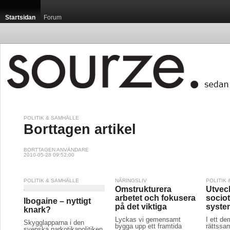
Startsidan
Forum
POLITIK & SAMHÄLLE
Borttagen artikel
BORTTAGEN ANVÄNDARE
2010-05-28 09:52:00
POLITIK & SAMHÄLLE
NÄRINGSLIV
POLITIK
Omstrukturera
Utvec
arbetet och fokusera
socio
Ibogaine – nyttigt
på det viktiga
syste
knark?
Lyckas vi gemensamt
I ett de
Skygglapparna i den
bygga upp ett framtida
rättssam
svenska narkotikapolitiken