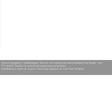
Sourze [loggan] © Nättidningen Sourze, ett registrerat massmedium hos Radio- och
TV-verket. Sourze är också ett registrerat varumärke.
Databasens namn är Sourze. Ansvarig utgivare är Carl Olof Schlyter.