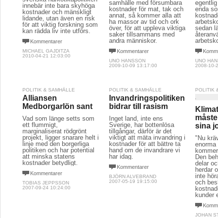
samhälle med försumbara
egentli
innebär inte bara skyhöga
kostnader för mat, tak och
enda so
kostnader och mänskligt
annat, så kommer alla att
kostnade
lidande, utan även en risk
ha massor av tid och ork
arbetsko
för att viktig forskning som
över, för att uppleva viktiga
sedan l
kan rädda liv inte utförs.
saker tillsammans med
återanv
andra människor.
arbetsk
Kommentarer
MICHAEL GAJDITZA
Kommentarer
Komme
2010-04-21 12:03:00
UNO HANSSON
UNO HA
2009-10-09 13:17:00
2008-10-2
POLITIK & SAMHÄLLE
POLITIK & SAMHÄLLE
POLITIK
Alliansen
Invandringspolitiken
Medborgarlön sant
bidrar till rasism
Klimat
måste
Vad som länge setts som
Inget land, inte ens
ett flummigt,
Sverige, har bottenlösa
sina j
marginaliserat rödgrönt
tillgångar, därför är det
projekt, ligger snarare helt i
viktigt att mäta invandring i
"Nu krä
linje med den borgerliga
kostnader för att bättre ta
enorma 
politiken och har potential
hand om de invandrare vi
kommer 
att minska statens
har idag.
Den beh
kostnader betydligt.
delar o
Kommentarer
herdar o
Kommentarer
inte hör
BJÖRN ALVEBRAND
2007-05-19 19:15:00
och bes
TOBIAS JEPPSSON
2007-09-24 10:24:00
kostnad
kunder e
Komme
JOHAN S