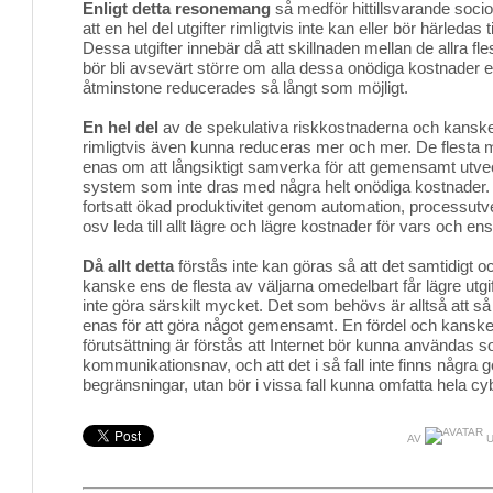
Enligt detta resonemang
så medför hittillsvarande soci
att en hel del utgifter rimligtvis inte kan eller bör härledas 
Dessa utgifter innebär då att skillnaden mellan de allra fle
bör bli avsevärt större om alla dessa onödiga kostnader e
åtminstone reducerades så långt som möjligt.
En hel del
av de spekulativa riskkostnaderna och kanske 
rimligtvis även kunna reduceras mer och mer. De flesta
enas om att långsiktigt samverka för att gemensamt utve
system som inte dras med några helt onödiga kostnader.
fortsatt ökad produktivitet genom automation, processutve
osv leda till allt lägre och lägre kostnader för vars och en
Då allt detta
förstås inte kan göras så att det samtidigt och
kanske ens de flesta av väljarna omedelbart får lägre utgif
inte göra särskilt mycket. Det som behövs är alltså att 
enas för att göra något gemensamt. En fördel och kansk
förutsättning är förstås att Internet bör kunna använda
kommunikationsnav, och att det i så fall inte finns några 
begränsningar, utan bör i vissa fall kunna omfatta hela c
AV
U