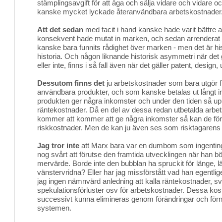
stämplingsavgift för att äga och sälja vidare och vidare 
kanske mycket lyckade återanvändbara arbetskostnader
Att det sedan
med facit i hand kanske hade varit bättre 
konsekvent hade mutat in marken, och sedan arrenderat u
kanske bara funnits rådighet över marken - men det är his
historia. Och någon liknande historisk asymmetri när det g
eller inte, finns i så fall även när det gäller patent, desig
Dessutom finns det
ju arbetskostnader som bara utgör fr
användbara produkter, och som kanske betalas ut långt i
produkten ger några inkomster och under den tiden så up
räntekostnader. Då en del av dessa redan utbetalda arbe
kommer att kommer att ge några inkomster så kan de för
riskkostnader. Men de kan ju även ses som risktagarens
Jag tror inte
att Marx bara var en dumbom som ingentin
nog svårt att förutse den framtida utvecklingen när han 
mervärde. Borde inte den bubblan ha spruckit för länge, 
vänstervridna? Eller har jag missförstått vad han egent
jag ingen nämnvärd anledning att kalla räntekostnader, svi
spekulationsförluster osv för arbetskostnader. Dessa kost
successivt kunna elimineras genom förändringar och förny
systemen.