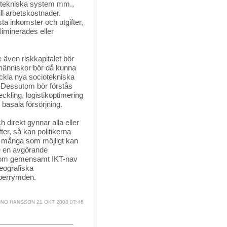
otekniska system mm., 
till arbetskostnader.
sta inkomster och utgifter,
liminerades eller
även riskkapitalet bör 
 människor bör då kunna
ckla nya sociotekniska
 Dessutom bör förstås
ckling, logistikoptimering
s basala försörjning.
 direkt gynnar alla eller 
ter, så kan politikerna
så många som möjligt kan
e en avgörande
s som gemensamt IKT-nav
geografiska
yberrymden.
NO HANSSON
21 OKT 2008 07:46