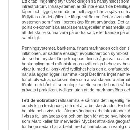
Ett citat: "ingenting styr utvecklingen så hänsynslöst s
infrastruktur". Infrasystemen är då inte enbart de befintliga
tågen och flyget, som nästan helt avgör hur vi själva och 
förflyttas när det gäller lite längre sträckor. Det är även a
systemen som finns i beredskap för att användas. Det är 
politisk-ekonomiska etablissemanget eller massmedia
att det skulle kunna vara på andra sätt, eller kanske på änn
samtidigt.
Penningsystemet, bankerna, finansmarknaden och den s
inflationen, är sådana ensidigt, evolutionärt och symbios
det sedan mycket länge knappast finns några valfria alt
hopkoppling med människornas ovillkorliga behov av bost
visar ju med all önskvärd tydlighet hela den allomfattand
när alla äggen ligger i samma korg! Det finns inget nämnv
för att utveckla, datorsimulera och använda andra alternat
förakt- och hånfullt som utopiska eftersom de bara i sådan
prövats i praktiken, tydligen utan att de marknadsförts och
I ett demokratiskt
rättssamhälle så finns det i egentlig m
oundvikliga kostnader, och det är arbetskostnader. En hel
betalda och i vissa fall återanvändbara arbetskostnader.
i vissa fall användas om och om igen för att ge nya inkom
som Marx kallar för mervärde? Mycket attraktiva geogr
för länge sedan har arbetat med att inmuta och i vanlig or