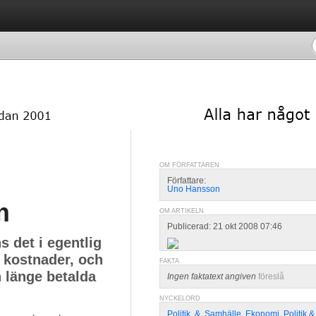
OM FÖRFATTAREN
Författare:
Uno Hansson
m
OM ARTIKELN
Publicerad: 21 okt 2008 07:46
s det i egentlig
 kostnader, och
FAKTA
n länge betalda
Ingen faktatext angiven
föreslå
NYCKELORD
Politik
,
&
,
Samhälle
,
Ekonomi
,
Politik 