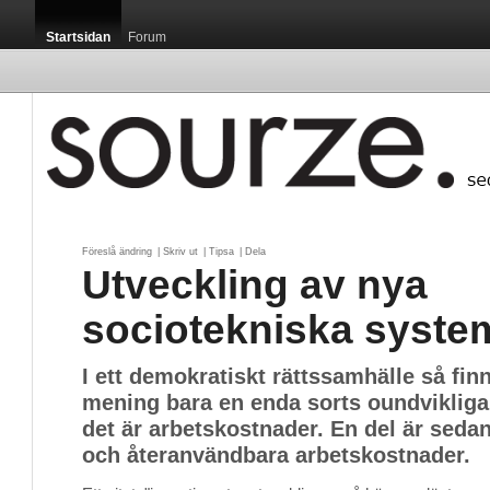
Startsidan
Forum
Föreslå ändring
| 
Skriv ut
| 
Tipsa
| 
Dela
Utveckling av nya
sociotekniska syste
I ett demokratiskt rättssamhälle så finn
mening bara en enda sorts oundvikliga
det är arbetskostnader. En del är seda
och återanvändbara arbetskostnader.