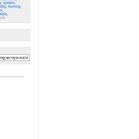
a
,
system
,
tlig
,
mening
,
er
,
alda
,
eslå