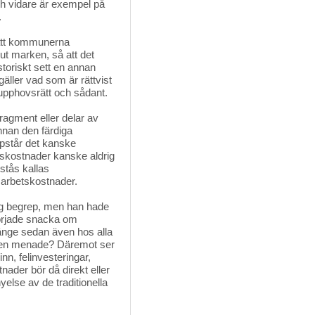
och vidare är exempel på
.
att kommunerna 
t marken, så att det
toriskt sett en annan
äller vad som är rättvist
n, upphovsrätt och sådant.
agment eller delar av 
nnan den färdiga
pstår det kanske
tskostnader kanske aldrig
stås kallas
 arbetskostnader.
g begrep, men han hade 
började snacka om
länge sedan även hos alla
ligen menade? Däremot ser
nn, felinvesteringar,
nader bör då direkt eller
else av de traditionella