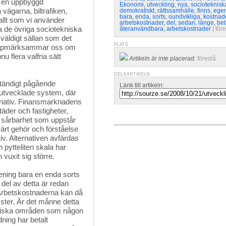
om en uppbyggd
Ekonomi
,
utveckling
,
nya
,
socioteknisk
 vägarna, biltrafiken,
demokratiskt
,
rättssamhälle
,
finns
,
egen
bara
,
enda
,
sorts
,
oundvikliga
,
kostnad
allt som vi använder
arbetskostnader
,
del
,
sedan
,
länge
,
bet
lla de övriga sociotekniska
återanvändbara
,
arbetskostnader
| 
för
väldigt sällan som det
PLATS
 uppmärksammar oss om
u flera valfria sätt
Artikeln är inte placerad.
föreslå
DELA ARTIKELN
tändigt pågående
Länk till artikeln:
t utvecklade system, där
ernativ. Finansmarknadens
äder och fastigheter,
e sårbarhet som uppstår
ärt gehör och förståelse
iv. Alternativen avfärdas
 pytteliten skala har
 vuxit sig större.
ening bara en enda sorts 
 del av detta är redan
 Arbetskostnaderna kan då
ster. Är det månne detta
afiska områden som någon
dning har betalt