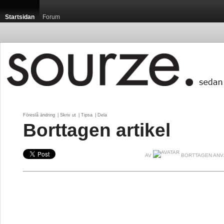
Startsidan
Forum
Föreslå ändring
| 
Skriv ut
| 
Tipsa
| 
Dela
Borttagen artikel
AV
BORTTAGEN ANV