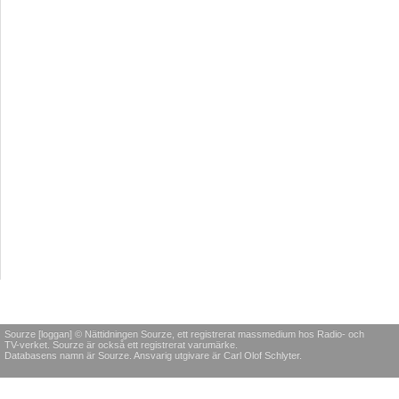
Sourze [loggan] © Nättidningen Sourze, ett registrerat massmedium hos Radio- och
TV-verket. Sourze är också ett registrerat varumärke.
Databasens namn är Sourze. Ansvarig utgivare är Carl Olof Schlyter.