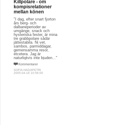
Killpolare - om
kompisrelationer
mellan könen
"I dag, efter snart fjorton
års berg- och
dalbaneperioder av
umgänge, snack och
hysteriska fester, är mina
tre grabbpolare sådär
jättestabila. Ni vet,
sambos, parmiddagar,
gemensamma resor,
etcetera. Jag är
naturligtvis inte bjuden..."
Kommentarer
SOFIA HADJIPETRI
2005-04-16 10:56:00