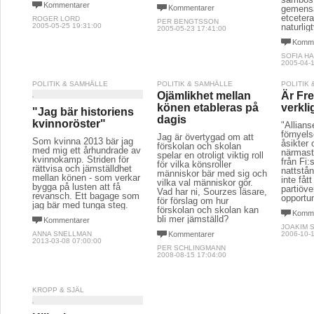
Kommentarer
Kommentarer
gemens
etcetera
ROGER LORD
PER BENGTSSON
2005-05-25 19:31:00
naturlig
2005-05-23 17:41:00
Komme
SOFIA HA
2005-04-1
POLITIK & SAMHÄLLE
POLITIK & SAMHÄLLE
POLITIK
Ojämlikhet mellan
Är Fre
könen etableras på
verkli
"Jag bär historiens
dagis
kvinnoröster"
"Allians
förnyel
Jag är övertygad om att
Som kvinna 2013 bär jag
åsikter
förskolan och skolan
med mig ett århundrade av
närmast
spelar en otroligt viktig roll
kvinnokamp. Striden för
från Fi:
för vilka könsroller
rättvisa och jämställdhet
nattstån
människor bär med sig och
mellan könen - som verkar
inte fåt
vilka val människor gör.
bygga på lusten att få
partiöv
Vad har ni, Sourzes läsare,
revansch. Ett bagage som
opportu
för förslag om hur
jag bär med tunga steg.
förskolan och skolan kan
Komme
bli mer jämställd?
Kommentarer
JOAKIM 
ANNA SNELLMAN
Kommentarer
2006-10-1
2013-03-08 07:00:00
PER SCHLINGMANN
2008-08-15 17:04:00
KROPP & SJÄL