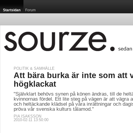
Startsidan
Forum
POLITIK & SAMHÄLLE
Att bära burka är inte som att v
högklackat
"Självklart behövs synen på könen ändras, till de helt
kvinnornas fördel. Ett lite steg på vägen är att vägra
och heltäckande klädsel på våra inrättningar och dagis
pröva vår svenska kulturs tålamod."
PIA ISAKSSON
2010-02-11 13:50:00