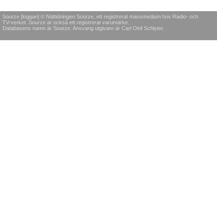
Sourze [loggan] © Nättidningen Sourze, ett registrerat massmedium hos Radio- och
TV-verket. Sourze är också ett registrerat varumärke.
Databasens namn är Sourze. Ansvarig utgivare är Carl Olof Schlyter.