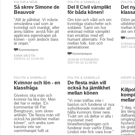
KULTUR & NÖJE
POLITIK & SAMHÄLLE
POLITIK
Så skrev Simone de
Del II Civil värnplikt
Det n
Beauvoir
för båda könen!
klass
"Allt är påhittat. Vi måste
Om kön och våld och om
Glöm pe
omvärdera vad som är
kvinnliga statschefer och
utbildn
kvinnligt och manligt, eller
soldater. Samt om hur
mellan 
ännu bättre: avstå från att
enkönad militär värnplikt
det om h
applicera egenskaper på
kan ersättas med ett
Komme
könen - som ändock bara
humant alternativ. För fred
är organ."
mellan folk, kön och
STEFAN 
generationer.
2007-04-0
Kommentarer
Kommentarer
EMMA WESTIN
2009-01-12 13:46:00
JOAKIM STENEBERG
2007-05-16 11:06:00
POLITIK & SAMHÄLLE
POLITIK & SAMHÄLLE
KROPP &
Kvinnor och lön - en
De flesta män vill
klassfråga
också ha jämlikhet
Killpo
mellan könen
kompi
Givetvis ska män och
kvinnor ha lika lön. Men
mella
"Vi män träffas inte i
det har vi redan. En
bastun och funderar ut nya
kommentar till Per
"I dag, 
sofistikerade metoder att
Bengtsson, som skrev
års berg
hålla kvinnors löner nere.
artikeln "De flesta män vill
dalbane
Tvärt om så deltar vi alla i
också ha jämlikhet mellan
umgäng
mysteriet med
könen", och andra som
hysteris
löneeftersläpningen och
kanske inte ser
tre grab
funderar över varför Ebba
sammhanget fullt ut.
jättestab
Lindsö inte fick vara kvar."
sambos,