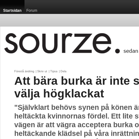
Startsidan
Forum
Föreslå ändring
| 
Skriv ut
| 
Tipsa
| 
Dela
Att bära burka är inte 
välja högklackat
"Självklart behövs synen på könen än
heltäckta kvinnornas fördel. Ett lite 
vägen är att vägra acceptera burka 
heltäckande klädsel på våra inrättni