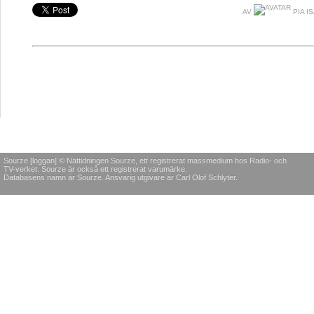
AV
PIA I
Sourze [loggan] © Nättidningen Sourze, ett registrerat massmedium hos Radio- och
TV-verket. Sourze är också ett registrerat varumärke.
Databasens namn är Sourze. Ansvarig utgivare är Carl Olof Schlyter.