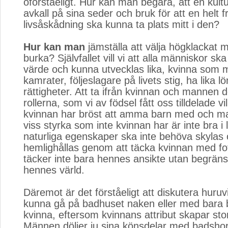
oförståeligt. Hur kan man begära, att en kult
avkall på sina seder och bruk för att en hel
livsåskådning ska kunna ta plats mitt i den?
Hur kan man
jämställa att välja högklackat me
burka? Självfallet vill vi att alla människor 
värde och kunna utvecklas lika, kvinna som ma
kamrater, följeslagare på livets stig, ha lika lö
rättigheter. Att ta ifrån kvinnan och mannen d
rollerna, som vi av födsel fått oss tilldelade vi
kvinnan har bröst att amma barn med och m
viss styrka som inte kvinnan har är inte bra i
naturliga egenskaper ska inte behöva skylas
hemlighållas genom att täcka kvinnan med fot
täcker inte bara hennes ansikte utan begrän
hennes värld.
Däremot är det förståeligt att diskutera huru
kunna gå på badhuset naken eller med bara 
kvinna, eftersom kvinnans attribut skapar stor
Männen döljer ju sina könsdelar med badshor