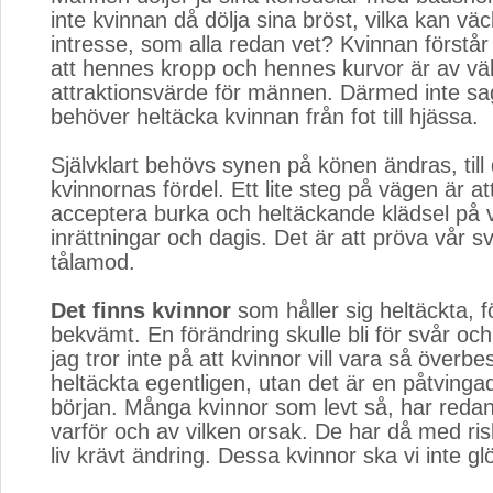
inte kvinnan då dölja sina bröst, vilka kan väc
intresse, som alla redan vet? Kvinnan förstår 
att hennes kropp och hennes kurvor är av väld
attraktionsvärde för männen. Därmed inte sa
behöver heltäcka kvinnan från fot till hjässa.
Självklart behövs synen på könen ändras, till
kvinnornas fördel. Ett lite steg på vägen är at
acceptera burka och heltäckande klädsel på 
inrättningar och dagis. Det är att pröva vår s
tålamod.
Det finns kvinnor
som håller sig heltäckta, f
bekvämt. En förändring skulle bli för svår oc
jag tror inte på att kvinnor vill vara så över
heltäckta egentligen, utan det är en påtvingad
början. Många kvinnor som levt så, har red
varför och av vilken orsak. De har då med risk
liv krävt ändring. Dessa kvinnor ska vi inte 