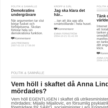
POLITIK & SAMHÄLLE
KROPP & SJÄL
POLITIK
Demokratins
Jag ska klara det
undergrävare
här...
Tänk 
världe
När argumenten tar slut
...tan att äta upp alla
börjar fusket och
smärtstillande i hela huset.
Internet
förföljelserna. Skolan
Kommentarer
ett tiot
förlorar hela sin
tanken 
demokratiska funktion.
EMMA FÄRNSTRÖM
omedelb
2004-10-21 01:41:00
Kommentarer
manifest
en tank
JAN FRIEDMAN
ditt en
2007-01-10 17:56:00
klick.
Komme
ANNA-CA
2004-10-0
POLITIK & SAMHÄLLE
Vem höll i skaftet då Anna Lin
mördades?
Vem höll EGENTLIGEN i skaftet då utrikesministe
mördades; Mijailo Mijailovic, en försumlig psykiatr
företrädare för SÄPO, socialminister Lars Engqvis