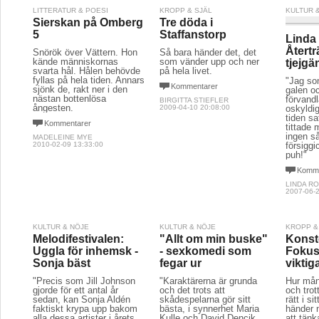
LITTERATUR & POESI
KROPP & SJÄL
KULTUR 
Sierskan på Omberg
Tre döda i
5
Staffanstorp
Linda
Återt
Snörök över Vättern. Hon
Så bara händer det, det
kände människornas
som vänder upp och ner
tjejgä
svarta hål. Hålen behövde
på hela livet.
fyllas på hela tiden. Annars
"Jag so
Kommentarer
sjönk de, rakt ner i den
galen o
nästan bottenlösa
förvandl
BIRGITTA STIEFLER
ångesten.
2009-04-10 20:08:00
oskyldig
tiden sa
Kommentarer
tittade 
ingen s
MADELEINE MYE
2010-02-09 13:33:00
försigg
puh!"
Komme
LINDA R
2007-06-2
KULTUR & NÖJE
KULTUR & NÖJE
KROPP &
Melodifestivalen:
"Allt om min buske"
Konste
Uggla för inhemsk -
- sexkomedi som
Fokus
Sonja bäst
fegar ur
viktig
"Precis som Jill Johnson
"Karaktärerna är grunda
Hur mån
gjorde för ett antal år
och det trots att
och trot
sedan, kan Sonja Aldén
skådespelarna gör sitt
rätt i si
faktiskt krypa upp bakom
bästa, i synnerhet Maria
händer 
alla dessa artister i årets
Kulle och David Dencik,
att tän