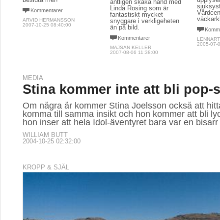
äntligen skaka hand med
sjuksys
Linda Rosing som är
Kommentarer
Vårdcen
fantastiskt mycket
väckark
ARVID HERMANSSON
snyggare i verkligeheten
2007-10-25 08:40:00
än på bild.
Komme
Kommentarer
LENNART
2005-07-0
MAJSAN KELLER
2007-08-06 11:38:00
MEDIA
Stina kommer inte att bli pop-s
Om några år kommer Stina Joelsson också att hitta
komma till samma insikt och hon kommer att bli lyc
hon inser att hela Idol-äventyret bara var en bisarr
WILLIAM BUTT
2004-10-25 02:32:00
KROPP & SJÄL