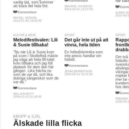
här sak
Kommentarer
vanlig tjej, som kommer
att klara det hela fint.
MICHAEL GAJDITZA
Komme
2010-03-31 13:27:00
Kommentarer
SUNNY 
2010-03-2
MIKAEL VASARA
2013-01-28 13:00:00
KULTUR & NÖJE
SPORT
SPORT
Melodifestivalen: Lili
Det går inte ut på att
Rappo
& Susie tillbaka!
vinna, hela tiden
frontl
drabba
"Nu när Lili & Susie kom
En fotbollskrönika som
på scen i Skellefteå måste
inte precis handlar om
Om två 
jag säga att hela 80-talet
fotboll.
fotboll
kom tillbaka och jag föll
svenskar
Kommentarer
pladask för dem den här
allsång
gången. Lika frächa nu
JENNI BERNDTSON
vikinga
som de var då, och lika
2006-06-14 19:11:00
märker h
duktiga sångerskor som de
mer tar 
var då."
kunderna
hos der
Kommentarer
Komme
WILLIAM BUTT
2009-02-15 01:49:00
FREDRIK
2006-05-2
KROPP & SJÄL
Älskade lilla flicka