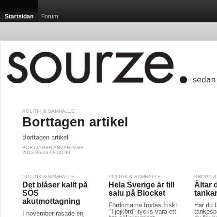
Startsidan
Forum
POLITIK & SAMHÄLLE
Borttagen artikel
Borttagen artikel
BORTTAGEN ANVÄNDARE
2013-06-06 08:00:00
POLITIK & SAMHÄLLE
POLITIK & SAMHÄLLE
KROPP &
Det blåser kallt på
Hela Sverige är till
Ältar
SÖS
salu på Blocket
tankar
akutmottagning
Fördomarna frodas friskt.
Har du 
"Tjejkörd" tycks vara ett
tankesp
I november rasade en