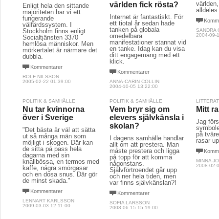
världen,
världen fick rösta?
Enligt hela den sittande
alldeles
majoriteten har vi ett
Internet är fantastiskt. För
fungerande
Komme
ett tiotal år sedan hade
välfärdssystem. I
tanken på globala
Stockholm finns enligt
SANDRA 
omedelbara
2004-09-1
Socialtjänsten 3370
manifestationer stannat vid
hemlösa människor. Men
en tanke. Idag kan du visa
mörkertalet är närmare det
ditt engagemang med ett
dubbla.
klick.
Kommentarer
Kommentarer
ROLF NILSSON
2005-02-22 01:39:00
ANNA-CARIN COLLIN
2004-10-05 13:22:00
POLITIK & SAMHÄLLE
POLITIK & SAMHÄLLE
LITTERA
Nu tar kvinnorna
Vem bryr sig om
Mitt 
över i Sverige
elevers självkänsla i
Jag förs
skolan?
symbole
"Det bästa är väl att sätta
på tvär
ut så många män som
I dagens samhälle handlar
rasar up
möjligt i skogen. Där kan
allt om att prestera. Man
de sitta på pass hela
måste prestera och ligga
Komme
dagarna med sin
på topp för att komma
knallbössa, en termos med
MINNA J
någonstans.
2008-02-0
kaffe, några smörgåsar
Självförtroendet går upp
och en dosa snus. Där gör
och ner hela tiden, men
de minst skada."
var finns självkänslan?!
Kommentarer
Kommentarer
LENNART KARLSSON
SOFIA LARSSON
2009-03-03 12:11:00
2008-06-15 15:19:00