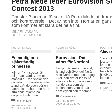
Petra Mede leder Eurovision 
Contest 2013
Christer Björkman försöker få Petra Mede att frams
och kontroversiell. Det är hon inte. Hon är en gansk
som kommer att klara det hela fint.
MIKAEL VASARA
2013-01-28 13:00:00
KULTUR & NÖJE
KULTUR & NÖJE
POLITIK
Slavs
En modig och
Eurovision: Det
"Livet i
krafter:
självständig
våras för Norden!
kristna
prinsessa
ekonomi
Norge, Danmark, Finland,
hela tid
Island och Sverige! Nu är
Filmen "Prinsessa" är
tillväxt
hela Norden med på lördag
rolig, tankvärd, varm och
jordens 
kväll och det är klass på
mänsklig. Den spelar den
alla våra låtar. Tänk om vi
på hela mitt känsloregister.
Komme
kunde visa dom där
Zandra Andersson gör en
östländerna vem det är
LENNART
fantastisk debut, hon är en
som egentligen regerar?
2009-03-2
strålande stjärna på
dagens filmhimmel.
Kommentarer
Kommentarer
WILLIAM BUTT
2009-05-15 11:53:00
BENTE WIKMAN
2010-01-26 11:06:00