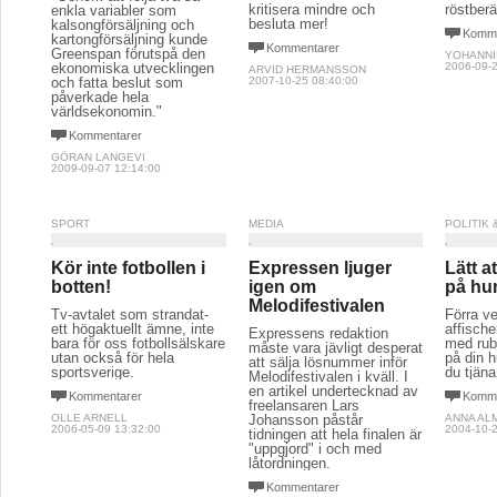
kritisera mindre och
röstberä
enkla variabler som
besluta mer!
kalsongförsäljning och
Komme
kartongförsäljning kunde
Kommentarer
Greenspan förutspå den
YOHANNI
ekonomiska utvecklingen
2006-09-2
ARVID HERMANSSON
och fatta beslut som
2007-10-25 08:40:00
påverkade hela
världsekonomin."
Kommentarer
GÖRAN LANGEVI
2009-09-07 12:14:00
SPORT
MEDIA
POLITIK
Kör inte fotbollen i
Expressen ljuger
Lätt a
botten!
igen om
på hu
Melodifestivalen
Tv-avtalet som strandat-
Förra v
ett högaktuellt ämne, inte
affische
Expressens redaktion
bara för oss fotbollsälskare
med rubr
måste vara jävligt desperat
utan också för hela
på din h
att sälja lösnummer inför
sportsverige.
du tjäna
Melodifestivalen i kväll. I
en artikel undertecknad av
Kommentarer
Komme
freelansaren Lars
OLLE ARNELL
Johansson påstår
ANNA AL
2006-05-09 13:32:00
2004-10-2
tidningen att hela finalen är
"uppgjord" i och med
låtordningen.
Kommentarer