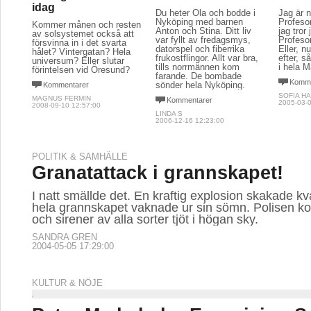
idag
Du heter Ola och bodde i
Jag är n
Nyköping med barnen
Profeso
Kommer månen och resten
Anton och Stina. Ditt liv
jag tror 
av solsystemet också att
var fyllt av fredagsmys,
Profeso
försvinna in i det svarta
datorspel och fiberrika
Eller, n
hålet? Vintergatan? Hela
frukostflingor. Allt var bra,
efter, s
universum? Eller slutar
tills norrmännen kom
i hela M
förintelsen vid Öresund?
farande. De bombade
Komme
sönder hela Nyköping.
Kommentarer
SOFIA HA
MAGNUS FERMIN
Kommentarer
2005-03-0
2008-09-10 12:57:00
LINDA S
2006-12-16 12:23:00
POLITIK & SAMHÄLLE
Granatattack i grannskapet!
I natt smällde det. En kraftig explosion skakade kv
hela grannskapet vaknade ur sin sömn. Polisen ko
och sirener av alla sorter tjöt i högan sky.
SANDRA GREN
2004-05-05 17:29:00
KULTUR & NÖJE