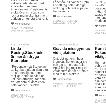
vackraste och mest
Facebook till vännen Unto.
liv. Nu 
välbevarade städer med
För att jag hela tiden går
framför
arkitektur från flera
omkring och tänker på de
passgub
århundraden. Pragborna är
här sakerna.
riktigt f
stolta över sin stad som
talade o
lockar människor från hela
Kommentarer
inte läng
världen att turista året runt.
medborg
SUNNY BÖRJESSON
2010-03-24 11:04:00
Kommentarer
Komme
MIKAEL BJÖRNFOT
WILLIAM
2010-03-26 12:20:00
2009-01-3
KULTUR & NÖJE
POLITIK & SAMHÄLLE
KROPP &
Linda
Gravida missgynnas
Konste
Rosing:Stockholm
vid sjukdom
Fokus
är mer än dryga
viktig
Ont, det gör ont i hela
Stureplan
kroppen. Benen låser sig
Hur mån
och jag är nära att falla.
och trot
"Personalen på Stureplan
Ändå har jag tagit mig till
rätt i si
tänker bara på att dom ska
vårdcentralen för att prata
händer 
se så trendiga ut som
med min husläkare.
att tän
möjligt, deras service är
vara en
kall och stroppig, för dom
Kommentarer
sjukdom
tror att dom är dom enda i
ANGELICA HEIJDENBERG
död elle
hela världen - suck!!"
2005-10-31 00:09:00
som gör 
vänds u
Kommentarer
LINDA ROSING
Komme
2007-07-30 10:57:00
CHARLOT
2005-08-3