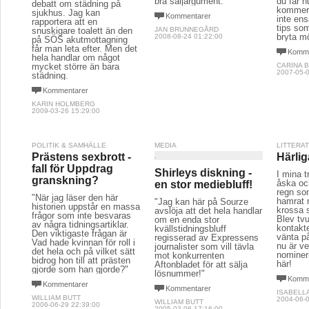
bra säljargument.
du får 
debatt om städning på
kommer 
sjukhus. Jag kan
Kommentarer
inte ens
rapportera att en
tips som
snuskigare toalett än den
JAN BRUNNEGÅRD
bryta mö
2008-08-24 01:22:00
på SÖS akutmottagning
får man leta efter. Men det
Komme
hela handlar om något
mycket större än bara
CARINA 
2007-05-0
städning.
Kommentarer
KARIN HOLMBERG
2009-03-26 15:29:00
POLITIK & SAMHÄLLE
MEDIA
LITTERA
Prästens sexbrott -
Härlig
fall för Uppdrag
Shirleys diskning -
I mina t
granskning?
åska och
en stor mediebluff!
regn so
"När jag läser den här
hamrat m
"Jag kan här på Sourze
historien uppstår en massa
krossa s
avslöja att det hela handlar
frågor som inte besvaras
Blev tv
om en enda stor
av några tidningsartiklar.
kontakt
kvällstidningsbluff
Den viktigaste frågan är
vänta på
regisserad av Expressens
Vad hade kvinnan för roll i
nu är v
journalister som vill tävla
det hela och på vilket sätt
nominer
mot konkurrenten
bidrog hon till att prästen
här!
Aftonbladet för att sälja
gjorde som han gjorde?"
lösnummer!"
Komme
Kommentarer
Kommentarer
ISABELL
WILLIAM BUTT
2004-06-0
WILLIAM BUTT
2006-06-29 22:39:00
2005-03-06 17:16:00