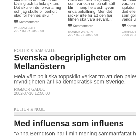
tävling och ta hela skiten.
som var och en på sitt sätt
vara en
Det skulle inte förvåna mig
blir filmens hela och tyvärr
sjukdom
och jag skulle bli oerhört
enda behållning. Men det
död elle
glad för hennes skull."
räcker inte för att den här
som gör 
filmen ska vara sevärd..."
vänds u
Kommentarer
Kommentarer
Komme
WILLIAM BUTT
2007-03-05 10:39:00
MONIKA WEHLIN
CHARLOT
2007-01-23 10:09:00
2005-08-3
POLITIK & SAMHÄLLE
Svenska obegripligheter om
Mellanöstern
Hela vårt politiska toppskikt verkar tro att den pale
myndigheten är lika demokratisk som Sverige.
RIGMOR GADDE
2002-07-10 12:50:00
KULTUR & NÖJE
Med influensa som influens
"Anna Berndtson har i min mening sammanfattat h