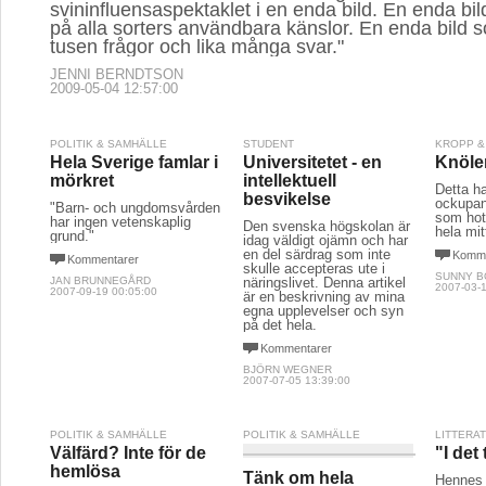
svininfluensaspektaklet i en enda bild. En enda bi
på alla sorters användbara känslor. En enda bild
tusen frågor och lika många svar."
JENNI BERNDTSON
2009-05-04 12:57:00
POLITIK & SAMHÄLLE
STUDENT
KROPP &
Hela Sverige famlar i
Universitetet - en
Knöle
mörkret
intellektuell
Detta h
besvikelse
ockupant
"Barn- och ungdomsvården
som hota
har ingen vetenskaplig
Den svenska högskolan är
hela mitt
grund."
idag väldigt ojämn och har
en del särdrag som inte
Komme
Kommentarer
skulle accepteras ute i
SUNNY 
JAN BRUNNEGÅRD
näringslivet. Denna artikel
2007-03-1
2007-09-19 00:05:00
är en beskrivning av mina
egna upplevelser och syn
på det hela.
Kommentarer
BJÖRN WEGNER
2007-07-05 13:39:00
POLITIK & SAMHÄLLE
POLITIK & SAMHÄLLE
LITTERA
Välfärd? Inte för de
"I det
hemlösa
Tänk om hela
Hennes 