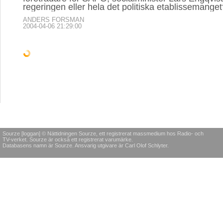
regeringen eller hela det politiska etablissemange
ANDERS FORSMAN
2004-04-06 21:29:00
KULTUR & NÖJE
En sång till Kim Jong-Un
Han har på kort tid fått hela världen att vända sina
honom, samtidigt som hans land har blivit mer isol
omvärlden än någonsin.
GUNNAR ODENMAN
2013-04-17 08:00:00
LITTERATUR & POESI
KULTUR & NÖJE
KULTUR 
Bankdirektör Helge
Jantelagen och
Ebba 
Swedengren har en
låtvalet fällde Carola
portad
bra dag
"Om de hade haft en riktigt
Ebba vo
Bobby Ljunggren-hit istället
tydligen 
Bankdirektör Helge
för den mediokra låten de
tre år p
Swedengren född
sjöng hade Androla kunnat
omkring
Svensson, 58 år gammal
vinna hela
och nygift, pustar ut! Han
Komme
Melodifestivalen."
har nyss fått beskedet från
MAJSAN 