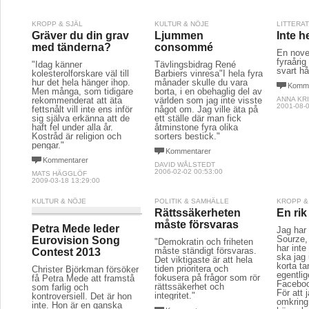
KROPP & SJÄL
KULTUR & NÖJE
LITTERA
Gräver du din grav
Ljummen
Inte h
med tänderna?
consommé
En novel
fyraårig
"Idag känner
Tävlingsbidrag René
svart h
kolesterolforskare väl till
Barbiers vinresa"I hela fyra
hur det hela hänger ihop.
månader skulle du vara
Komme
Men många, som tidigare
borta, i en obehaglig del av
rekommenderat att äta
världen som jag inte visste
ANNA KR
2001-08-0
fettsnålt vill inte ens inför
något om. Jag ville äta på
sig själva erkänna att de
ett ställe där man fick
haft fel under alla år.
åtminstone fyra olika
Kostråd är religion och
sorters bestick."
pengar."
Kommentarer
Kommentarer
DAVID WÅLSTEDT
2006-02-02 00:53:00
MATS HÄGGLÖF
2009-03-18 13:29:00
KULTUR & NÖJE
POLITIK & SAMHÄLLE
KROPP &
Rättssäkerheten
En rik
måste försvaras
Petra Mede leder
Jag har
Sourze,
Eurovision Song
"Demokratin och friheten
har inte
måste ständigt försvaras.
Contest 2013
ska jag
Det viktigaste är att hela
korta t
tiden prioritera och
Christer Björkman försöker
egentlig
fokusera på frågor som rör
få Petra Mede att framstå
Faceboo
rättssäkerhet och
som farlig och
För att 
integritet."
kontroversiell. Det är hon
omkring
inte. Hon är en ganska