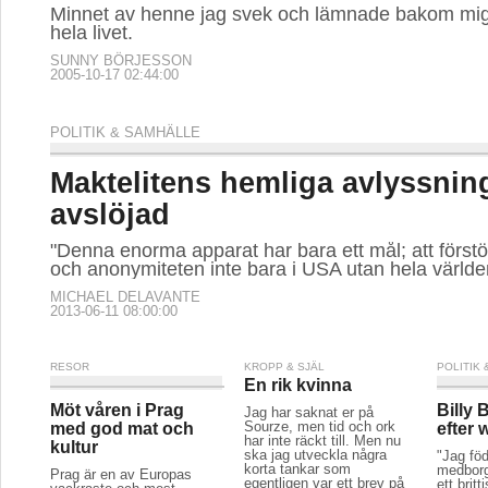
Minnet av henne jag svek och lämnade bakom mig 
hela livet.
SUNNY BÖRJESSON
2005-10-17 02:44:00
POLITIK & SAMHÄLLE
Maktelitens hemliga avlyssnin
avslöjad
"Denna enorma apparat har bara ett mål; att förstör
och anonymiteten inte bara i USA utan hela världe
MICHAEL DELAVANTE
2013-06-11 08:00:00
RESOR
KROPP & SJÄL
POLITIK
En rik kvinna
Möt våren i Prag
Billy 
Jag har saknat er på
Sourze, men tid och ork
med god mat och
efter
har inte räckt till. Men nu
kultur
ska jag utveckla några
"Jag född
korta tankar som
medborg
Prag är en av Europas
egentligen var ett brev på
ett britt