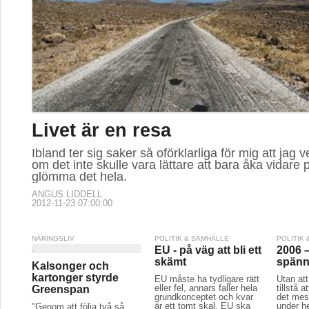
Livet är en resa
Ibland ter sig saker så oförklarliga för mig att jag 
om det inte skulle vara lättare att bara åka vidare
glömma det hela.
ANGUS LIDDELL
2012-11-23 07:00:00
NÄRINGSLIV
POLITIK & SAMHÄLLE
POLITIK
EU - på väg att bli ett
2006 –
skämt
spänn
Kalsonger och
kartonger styrde
EU måste ha tydligare rätt
Utan att
eller fel, annars faller hela
tillstå a
Greenspan
grundkonceptet och kvar
det mes
är ett tomt skal. EU ska
under h
"Genom att följa två så