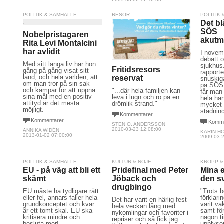
POLITIK & SAMHÄLLE
RESOR
POLITIK
Det bl
SÖS
Nobelpristagaren
akutm
Rita Levi Montalcini
har avlidit
I novem
debatt 
Med sitt långa liv har hon
sjukhus
Fritidsresors
gång på gång visat sitt
rapporte
land, och hela världen, att
reservat
snuskiga
om man tror på sin sak
på SÖS 
och kämpar för att uppnå
"...där hela familjen kan
får man 
sina mål med en positiv
leva i lugn och ro på en
hela ha
attityd är det mesta
drömlik strand."
mycket 
möjligt.
städnin
Kommentarer
Kommentarer
Komme
STEN O. ANDERSSON
2010-03-23 12:08:00
ANNIKA WIDÉN
KARIN H
2013-01-02 07:00:00
2009-03-2
POLITIK & SAMHÄLLE
KULTUR & NÖJE
KROPP &
EU - på väg att bli ett
Pridefinal med Peter
Mina e
skämt
Jöback och
den s
drugbingo
EU måste ha tydligare rätt
"Trots 
eller fel, annars faller hela
förklari
Det har varit en härlig fest
grundkonceptet och kvar
varit va
hela veckan lång med
är ett tomt skal. EU ska
samt för
nykomlingar och favoriter i
kritisera mindre och
någon t
repriser och så fick jag
besluta mer!
upplyser