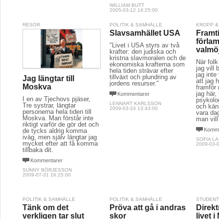
WILLIAM BUTT
2005-03-12 14:25:00
RESOR
POLITIK & SAMHÄLLE
KROPP &
Slavsamhället USA
Framt
förla
"Livet i USA styrs av två
valmöj
krafter: den judiska och
kristna slavmoralen och de
När folk
ekonomiska krafterna som
jag vill 
hela tiden strävar efter
jag inte
tillväxt och plundring av
Jag längtar till
att jag h
jordens resurser."
Moskva
framför 
jag här,
Kommentarer
I en av Tjechovs pjäser,
psykolog
LENNART KARLSSON
Tre systrar, längtar
och kän
2009-03-24 13:43:00
personerna hela tiden till
vara da
Moskva. Man förstår inte
man vill
riktigt varför de gör det och
Komme
de tycks aldrig komma
iväg, men själv längtar jag
SOFIA L
mycket efter att få komma
2009-03-0
tillbaka dit.
Kommentarer
SUNNY BÖRJESSON
2009-07-31 16:25:00
POLITIK & SAMHÄLLE
POLITIK & SAMHÄLLE
STUDEN
Tänk om det
Pröva att gå i andras
Direkt
verkligen tar slut
skor
livet 