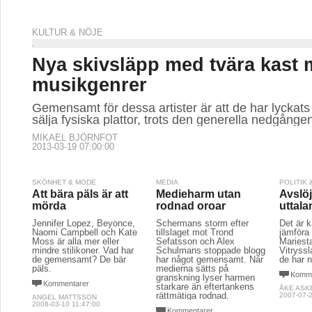
KULTUR & NÖJE
Nya skivsläpp med tvära kast 
musikgenrer
Gemensamt för dessa artister är att de har lyckats
sälja fysiska plattor, trots den generella nedgånge
MIKAEL BJÖRNFOT
2013-03-19 07:00:00
SKÖNHET & MODE
MEDIA
POLITIK
Att bära päls är att
Medieharm utan
Avslö
mörda
rodnad oroar
uttal
Jennifer Lopez, Beyonce,
Schermans storm efter
Det är k
Naomi Campbell och Kate
tillslaget mot Trond
jämföra 
Moss är alla mer eller
Sefatsson och Alex
Mariest
mindre stilikoner. Vad har
Schulmans stoppade blogg
Vitryssl
de gemensamt? De bär
har något gemensamt. När
de har 
päls.
medierna sätts på
Komme
granskning lyser harmen
Kommentarer
starkare än eftertankens
ÅKE ASK
rättmätiga rodnad.
2007-07-2
ANGEL MATTSSON
2008-03-10 11:47:00
Kommentarer