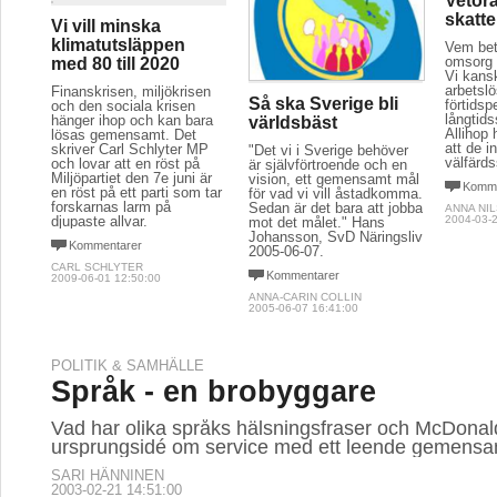
Vetorä
skatt
Vi vill minska
klimatutsläppen
Vem bet
omsorg 
med 80 till 2020
Vi kansk
arbetslö
Finanskrisen, miljökrisen
Så ska Sverige bli
förtidsp
och den sociala krisen
långtid
hänger ihop och kan bara
världsbäst
Allihop
lösas gemensamt. Det
att de in
skriver Carl Schlyter MP
"Det vi i Sverige behöver
välfärd
och lovar att en röst på
är självförtroende och en
Miljöpartiet den 7e juni är
vision, ett gemensamt mål
Komme
en röst på ett parti som tar
för vad vi vill åstadkomma.
forskarnas larm på
Sedan är det bara att jobba
ANNA NI
djupaste allvar.
2004-03-2
mot det målet." Hans
Johansson, SvD Näringsliv
Kommentarer
2005-06-07.
CARL SCHLYTER
Kommentarer
2009-06-01 12:50:00
ANNA-CARIN COLLIN
2005-06-07 16:41:00
POLITIK & SAMHÄLLE
Språk - en brobyggare
Vad har olika språks hälsningsfraser och McDonal
ursprungsidé om service med ett leende gemens
SARI HÄNNINEN
2003-02-21 14:51:00