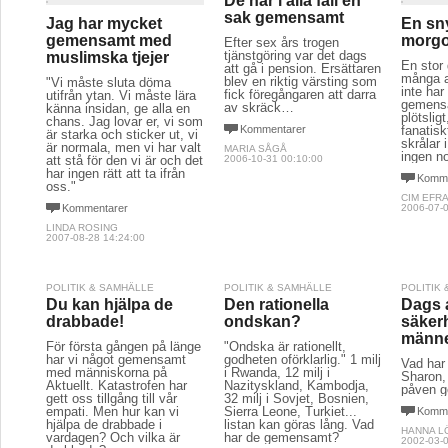
De har i alla fall en
sak gemensamt
Jag har mycket
En sny
gemensamt med
morgo
Efter sex års trogen
tjänstgöring var det dags
muslimska tjejer
En stor 
att gå i pension. Ersättaren
många a
blev en riktig värsting som
"Vi måste sluta döma
inte ha
fick föregångaren att darra
utifrån ytan. Vi måste lära
gemensa
av skräck…
känna insidan, ge alla en
plötsligt
chans. Jag lovar er, vi som
Kommentarer
fanatisk
är starka och sticker ut, vi
skrålar 
är normala, men vi har valt
MARIA SÅGÅ
ingen no
att stå för den vi är och det
2006-10-31 00:10:00
har ingen rätt att ta ifrån
Komme
oss."
CIM EFR
Kommentarer
2006-07-0
LINDA ROSING
2007-08-28 14:24:00
POLITIK & SAMHÄLLE
POLITIK & SAMHÄLLE
POLITIK
Du kan hjälpa de
Den rationella
Dags 
drabbade!
ondskan?
säker
männ
För första gången på länge
"Ondska är rationellt,
har vi något gemensamt
godheten oförklarlig." 1 milj
Vad har
med människorna på
i Rwanda, 12 milj i
Sharon,
Aktuellt. Katastrofen har
Nazityskland, Kambodja,
påven 
gett oss tillgång till vår
32 milj i Sovjet, Bosnien,
empati. Men hur kan vi
Sierra Leone, Turkiet...
Komme
hjälpa de drabbade i
listan kan göras lång. Vad
HANNA L
vardagen? Och vilka är
har de gemensamt?
2002-03-0