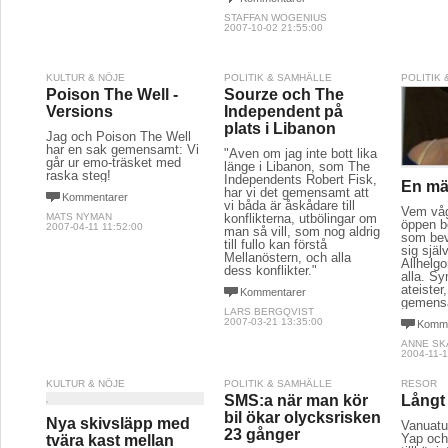
STAFFAN WOGENIUS
2007-10-02 21:55:00
KULTUR & NÖJE
POLITIK & SAMHÄLLE
POLITIK
Poison The Well -
Sourze och The
Versions
Independent på
plats i Libanon
Jag och Poison The Well
har en sak gemensamt: Vi
"Även om jag inte bott lika
går ur emo-träsket med
länge i Libanon, som The
raska steg!
Independents Robert Fisk,
En mäs
har vi det gemensamt att
Kommentarer
vi båda är åskådare till
Vem våg
MATS NYMAN
konflikterna, utbölingar om
öppen b
2007-04-11 11:52:00
man så vill, som nog aldrig
som bev
till fullo kan förstå
sig själ
Mellanöstern, och alla
Allhelgo
dess konflikter."
alla. S
ateister,
Kommentarer
gemensa
LARS BERGQVIST
2007-03-21 13:35:00
Komme
ANNE SK
2004-11-1
KULTUR & NÖJE
POLITIK & SAMHÄLLE
RESOR
SMS:a när man kör
Långt 
bil ökar olycksrisken
Nya skivsläpp med
Vanuatu
23 gånger
Yap och 
tvära kast mellan