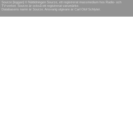
Sourze [loggan] © Nättidningen Sourze, ett registrerat massmedium hos Radio- och
TV-verket. Sourze är också ett registrerat varumärke.
Databasens namn är Sourze. Ansvarig utgivare är Carl Olof Schlyter.