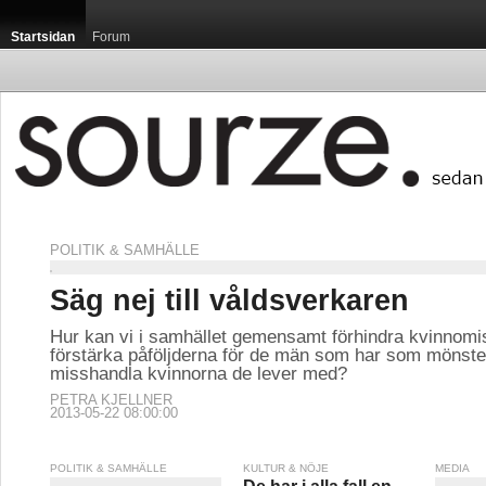
Startsidan
Forum
POLITIK & SAMHÄLLE
Säg nej till våldsverkaren
Hur kan vi i samhället gemensamt förhindra kvinnomi
förstärka påföljderna för de män som har som mönster
misshandla kvinnorna de lever med?
PETRA KJELLNER
2013-05-22 08:00:00
POLITIK & SAMHÄLLE
KULTUR & NÖJE
MEDIA