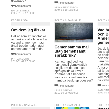
drabbade?
Kommentarer
Kommentarer
NINNA BENGTSSON
2004-04-10 15:08:00
EMILIA EMTELL
2005-01-12 17:50:00
KROPP & SJÄL
POLITIK & SAMHÄLLE
POLITIK
Om dem jag älskar
Vad h
och B
Det är som ett lapptäcke
Ande
av tankar - alla bitar olika
geme
varandra, men som jag
ändå trodde hade något
Gemensamma mål
Jo, de 
gemensamt med mina.
utan gemensamt
års anal
Kommentarer
de enski
språkbruk?
persone
PIA ISAKSSON
Feminist
Kan ett land bedriva
2013-01-02 07:00:00
makalös
funktionell demokratisk
Anka-eff
politik om det saknas
så är d
språkpolitiska krav?
hämning
Kommer alla behöriga
kommer 
känna sig involverade i
på vattn
framtida beslutsprocesser?
Komme
Kommentarer
KATARIN
LEIF E STRÖM
2009-09-1
2012-10-29 07:00:00
POLITIK & SAMHÄLLE
POLITIK & SAMHÄLLE
POLITIK