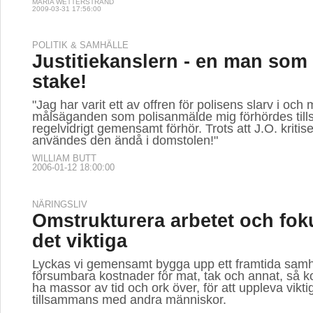
MARIA WETTERSTRAND
2009-03-31 17:56:00
POLITIK & SAMHÄLLE
Justitiekanslern - en man som 
stake!
"Jag har varit ett av offren för polisens slarv i och 
målsäganden som polisanmälde mig förhördes till
regelvidrigt gemensamt förhör. Trots att J.O. kritis
användes den ändå i domstolen!"
WILLIAM BUTT
2006-01-12 18:00:00
NÄRINGSLIV
Omstrukturera arbetet och fok
det viktiga
Lyckas vi gemensamt bygga upp ett framtida sam
försumbara kostnader för mat, tak och annat, så k
ha massor av tid och ork över, för att uppleva vikt
tillsammans med andra människor.