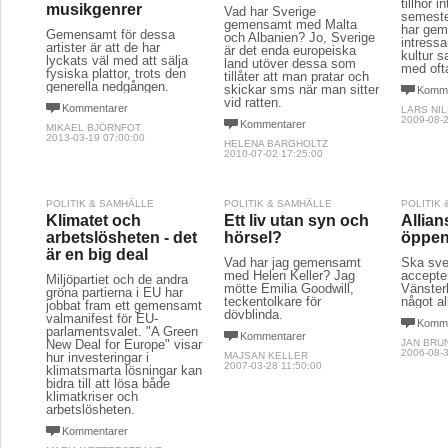
tillhör i
musikgenrer
Vad har Sverige
semeste
gemensamt med Malta
har gem
Gemensamt för dessa
och Albanien? Jo, Sverige
intressa
artister är att de har
är det enda europeiska
kultur s
lyckats väl med att sälja
land utöver dessa som
med oft
fysiska plattor, trots den
tillåter att man pratar och
generella nedgången.
skickar sms när man sitter
Komme
vid ratten.
Kommentarer
LARS NI
2009-08-2
Kommentarer
MIKAEL BJÖRNFOT
2013-03-19 07:00:00
HELENA BARGHOLTZ
2010-07-02 17:25:00
POLITIK & SAMHÄLLE
POLITIK & SAMHÄLLE
POLITIK
Klimatet och
Ett liv utan syn och
Allian
arbetslösheten - det
hörsel?
öppen
är en big deal
Vad har jag gemensamt
Ska sve
med Helen Keller? Jag
accepter
Miljöpartiet och de andra
mötte Emilia Goodwill,
Vänster
gröna partierna i EU har
teckentolkare för
något a
jobbat fram ett gemensamt
dövblinda.
valmanifest för EU-
Komme
parlamentsvalet. "A Green
Kommentarer
New Deal for Europe" visar
JAN BRU
2006-08-3
hur investeringar i
MAJSAN KELLER
2007-03-28 11:50:00
klimatsmarta lösningar kan
bidra till att lösa både
klimatkriser och
arbetslösheten.
Kommentarer