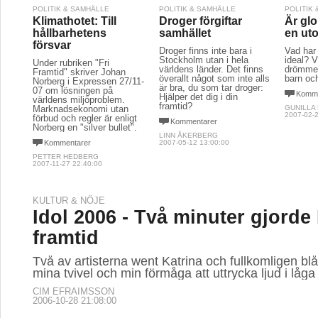
POLITIK & SAMHÄLLE
POLITIK & SAMHÄLLE
POLITIK
Klimathotet: Till
Droger förgiftar
Är glo
hållbarhetens
samhället
en ut
försvar
Droger finns inte bara i
Vad har
Stockholm utan i hela
ideal? V
Under rubriken "Fri
världens länder. Det finns
drömmer
Framtid" skriver Johan
överallt något som inte alls
barn oc
Norberg i Expressen 27/11-
är bra, du som tar droger:
07 om lösningen på
Komme
Hjälper det dig i din
världens miljöproblem.
framtid?
Marknadsekonomi utan
GUNILLA
2007-02-2
förbud och regler är enligt
Kommentarer
Norberg en "silver bullet".
LINN ÅKERBERG
Kommentarer
2007-05-12 13:00:00
PETTER HEDBERG
2007-11-27 22:40:00
KULTUR & NÖJE
Idol 2006 - Två minuter gjorde
framtid
Två av artisterna went Katrina och fullkomligen blå
mina tvivel och min förmåga att uttrycka ljud i låga 
CIM EFRAIMSSON
2006-10-28 21:08:00