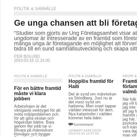
POLITIK & SAMHÄLLE
Ge unga chansen att bli företa
"Studier som gjorts av Ung Företagsamhet visar att
ungdomar är intresserade av en framtid som föret
många unga är företagande en möjlighet att förverk
bidra till en sund samhällsutveckling och skapa sitt
PER BOLUND
2010-03-18 11:24:00
POLITIK & SAMHÄLLE
POLITIK & SAMHÄLLE
KROPP &
Hopplös framtid för
Framt
Haiti
förla
För en bättre framtid
valmöj
måste vi klara
Det är synd om människan
sa Strindberg. Just nu är
jobben
När folk
det mest synd om
jag vill 
haitierna. Men snart tappar
Arbetslinjen är det
jag inte
världen intresset för dem.
viktigaste verktyget för att
att jag h
Nya katastrofer i världen
möta miljöproblemen och
framför 
kommer hela tiden.
för att göra skolan och
jag här,
högskolan bättre. Bara
psykolog
Kommentarer
genom fler jobb tar vi
och kän
tillvara på människors
LENNART KARLSSON
vara da
förmågor och bygger
2010-01-25 10:57:00
man vill