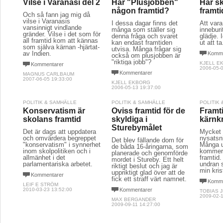
Vilse i Varanasi del 2
Har "Plusjobben"
Har s
någon framtid?
framt
Och så fann jag mig då
vilse i Varanasis
I dessa dagar finns det
Att vara
vansinnigt vindlande
många som ställer sig
innebur
gränder. Vilse i det som för
denna fråga och svaret
glädje. 
all framtid kom att kännas
kan endast framtiden
ut att ta
som själva kärnan -hjärtat-
utvisa. Många frågar sig
av Indien.
Komme
också om plusjobben är
"riktiga jobb"?
KJELL E
Kommentarer
2006-05-0
Kommentarer
MAGNUS CARLBAUM
2007-06-05 19:33:00
KJELL EKBORG
2006-05-13 19:37:00
POLITIK & SAMHÄLLE
POLITIK & SAMHÄLLE
POLITIK
Konservatism är
Oviss framtid för de
Framt
skolans framtid
skyldiga i
kärnk
Sturebymålet
Det är dags att uppdatera
Mycket 
och omvärdera begreppet
nysatsn
Det blev fällande dom för
"konservatism" i synnerhet
Många u
de båda 16-åringarna, som
inom skolpolitiken och i
kommer 
planerade och genomförde
allmänhet i det
framtid. 
mordet i Stureby. Ett helt
parlamentariska arbetet.
undran s
riktigt beslut och jag är
min kris
uppriktigt glad över att de
Kommentarer
fick ett straff värt namnet.
Komme
LEIF E STRÖM
2010-03-23 13:52:00
Kommentarer
TOBIAS 
2009-02-1
MAX BERGANDER
2009-09-11 14:27:00