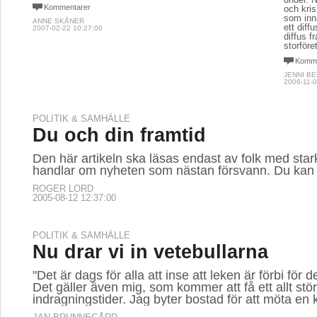
Kommentarer
och kris 
som inn
ANNE SKÅNER
ett diffu
2007-02-22 10:27:00
diffus f
storföre
Komme
JENNI B
2006-11-0
POLITIK & SAMHÄLLE
Du och din framtid
Den här artikeln ska läsas endast av folk med sta
handlar om nyheten som nästan försvann. Du kan 
ROGER LORD
2005-08-12 12:37:00
POLITIK & SAMHÄLLE
Nu drar vi in vetebullarna
"Det är dags för alla att inse att leken är förbi för
Det gäller även mig, som kommer att få ett allt stö
indragningstider. Jag byter bostad för att möta en k