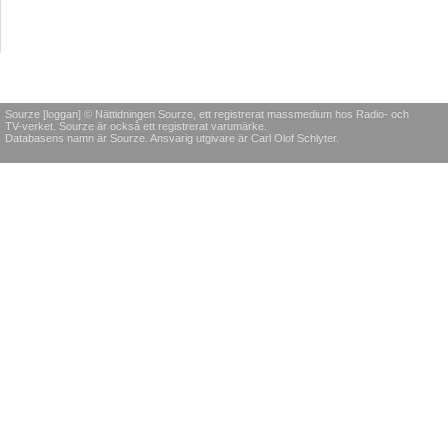
Sourze [loggan] © Nättidningen Sourze, ett registrerat massmedium hos Radio- och
TV-verket. Sourze är också ett registrerat varumärke.
Databasens namn är Sourze. Ansvarig utgivare är Carl Olof Schlyter.