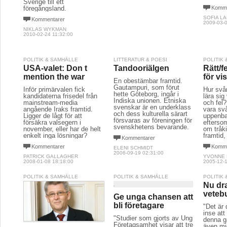
Sverige till ett
föregångsland.
Komme
SOFIA L
Kommentarer
2009-03-0
NIKLAS WYKMAN
2010-02-24 11:32:00
POLITIK & SAMHÄLLE
LITTERATUR & POESI
POLITIK
USA-valet: Don t
Tandooriälgen
Rätt/fe
mention the war
för vi
En obestämbar framtid.
Gautampuri, som förut
Inför primärvalen fick
Hur svår
hette Göteborg, ingår i
kandidaterna frisedel från
lära sig
Indiska unionen. Etniska
mainstream-media
och fel?
svenskar är en underklass
angående Iraks framtid.
vara sv
och dess kulturella särart
Ligger de lågt för att
uppenbar
försvaras av föreningen för
försäkra valsegern i
eftersom
svenskhetens bevarande.
november, eller har de helt
om tråki
enkelt inga lösningar?
framtid
Kommentarer
Kommentarer
Komme
ELENI SCHMIDT
2006-09-19 02:31:00
PATRICK GALLAGHER
YVONNE 
2008-01-08 18:18:00
2005-12-1
POLITIK & SAMHÄLLE
POLITIK & SAMHÄLLE
POLITIK
Nu dra
veteb
Ge unga chansen att
bli företagare
"Det är 
inse att
"Studier som gjorts av Ung
denna g
Företagsamhet visar att tre
även mi