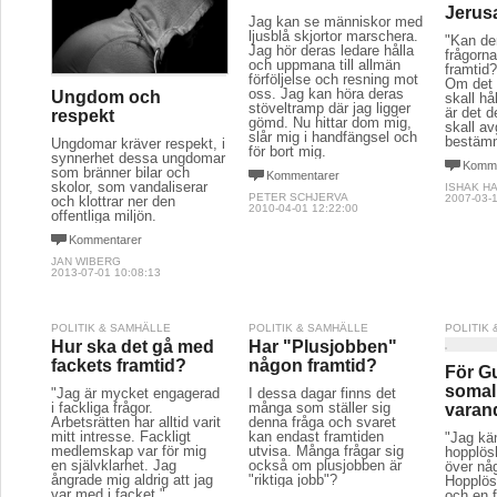
Jerus
Jag kan se människor med
ljusblå skjortor marschera.
"Kan de
Jag hör deras ledare hålla
frågorn
och uppmana till allmän
framtid
förföljelse och resning mot
Om det 
oss. Jag kan höra deras
Ungdom och
skall h
stöveltramp där jag ligger
är det 
respekt
gömd. Nu hittar dom mig,
skall a
slår mig i handfängsel och
bestäm
Ungdomar kräver respekt, i
för bort mig.
synnerhet dessa ungdomar
Komme
som bränner bilar och
Kommentarer
skolor, som vandaliserar
ISHAK H
PETER SCHJERVA
2007-03-1
och klottrar ner den
2010-04-01 12:22:00
offentliga miljön.
Kommentarer
JAN WIBERG
2013-07-01 10:08:13
POLITIK & SAMHÄLLE
POLITIK & SAMHÄLLE
POLITIK
Hur ska det gå med
Har "Plusjobben"
fackets framtid?
någon framtid?
För G
somali
"Jag är mycket engagerad
I dessa dagar finns det
i fackliga frågor.
många som ställer sig
varan
Arbetsrätten har alltid varit
denna fråga och svaret
mitt intresse. Fackligt
kan endast framtiden
"Jag kä
medlemskap var för mig
utvisa. Många frågar sig
hopplös
en självklarhet. Jag
också om plusjobben är
över någ
ångrade mig aldrig att jag
"riktiga jobb"?
Hopplösh
var med i facket."
och en f