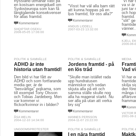
Ryssland utmanar väst på
"Vi har 
en kostsam energiduell om
va vi ä
"Visst har väl alla barn rätt
Sydosteuropa som kan få
juni ta
att kunna hoppas på en
långtgående konsekvenser
och hop
ljus framtid, för oss alla?"
för allas framtid.
framtid.
"slit" g
Kommentarer
Kommentarer
framtid
ANGUS LIDDELL
vänner..
SHQIPTAR OSEKU
2007-03-23 13:32:00
2008-05-05 17:06:00
Komme
KJELL E
2006-06-0
POLITIK & SAMHÄLLE
POLITIK & SAMHÄLLE
MEDIA
ADHD är inte
Jordens framtid - på
Framti
historia utan framtid!
en lös tråd
Vad vi
Den bild vi har fått av
"Skulle man istället rada
Vi har e
ADHD och som fortfarande
upp hundratusen
framtid
media ger, är de
människor och sedan
skilja s
"besvärliga" pojkarna, som
skjuta alla på ett och
den för
till exempel Tony Olsson
samma ställe skulle nog
många i
och Tobias Jardeberg. Men
alla ha reagerat starkt. Nu
affärsve
var kommer vi
ser alla på utan att verka
framma
flickor/kvinnor in i bilden?
bry sig"
Komme
Kommentarer
Kommentarer
VICTOR 
2001-08-1
ÅSA WELIN
HANNES PERSSON
2004-12-10 14:34:00
2004-11-07 23:22:00
UNGDOMSPROTESTER
POLITIK & SAMHÄLLE
POLITIK
I en nära framtid
Makt