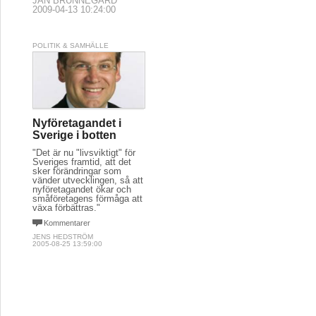
JAN BRUNNEGÅRD
2009-04-13 10:24:00
POLITIK & SAMHÄLLE
Nyföretagandet i
Sverige i botten
"Det är nu "livsviktigt" för
Sveriges framtid, att det
sker förändringar som
vänder utvecklingen, så att
nyföretagandet ökar och
småföretagens förmåga att
växa förbättras."
Kommentarer
JENS HEDSTRÖM
2005-08-25 13:59:00