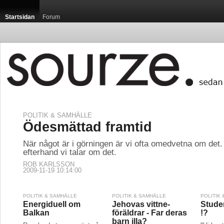
Startsidan
Forum
POLITIK & SAMHÄLLE
Ödesmättad framtid
När något är i görningen är vi ofta omedvetna om det. 
efterhand vi talar om det.
ROB KARLSSON
2009-11-19 10:14:00
POLITIK & SAMHÄLLE
POLITIK & SAMHÄLLE
POLITIK
Energiduell om
Jehovas vittne-
Studen
Balkan
föräldrar - Far deras
!?
barn illa?