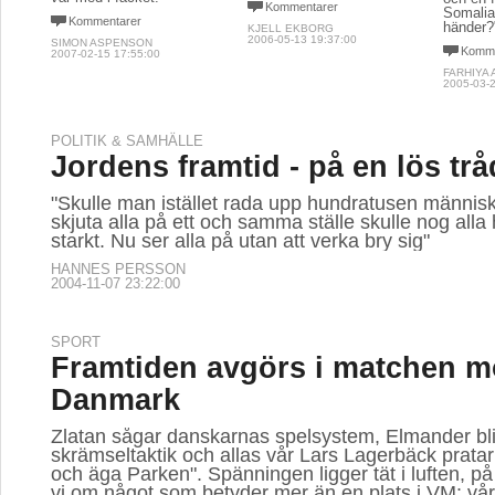
Kommentarer
Somalia,
Kommentarer
händer?
KJELL EKBORG
2006-05-13 19:37:00
SIMON ASPENSON
Komme
2007-02-15 17:55:00
FARHIYA
2005-03-2
POLITIK & SAMHÄLLE
Jordens framtid - på en lös trå
"Skulle man istället rada upp hundratusen männis
skjuta alla på ett och samma ställe skulle nog alla
starkt. Nu ser alla på utan att verka bry sig"
HANNES PERSSON
2004-11-07 23:22:00
SPORT
Framtiden avgörs i matchen m
Danmark
Zlatan sågar danskarnas spelsystem, Elmander bli
skrämseltaktik och allas vår Lars Lagerbäck pratar
och äga Parken". Spänningen ligger tät i luften, på
vi om något som betyder mer än en plats i VM: vår