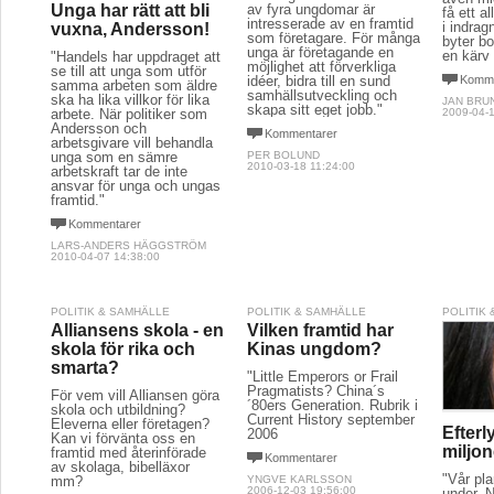
av fyra ungdomar är
Unga har rätt att bli
få ett a
intresserade av en framtid
i indrag
vuxna, Andersson!
som företagare. För många
byter bo
unga är företagande en
en kärv 
"Handels har uppdraget att
möjlighet att förverkliga
se till att unga som utför
idéer, bidra till en sund
Komme
samma arbeten som äldre
samhällsutveckling och
ska ha lika villkor för lika
JAN BRU
skapa sitt eget jobb."
2009-04-1
arbete. När politiker som
Andersson och
Kommentarer
arbetsgivare vill behandla
PER BOLUND
unga som en sämre
2010-03-18 11:24:00
arbetskraft tar de inte
ansvar för unga och ungas
framtid."
Kommentarer
LARS-ANDERS HÄGGSTRÖM
2010-04-07 14:38:00
POLITIK & SAMHÄLLE
POLITIK & SAMHÄLLE
POLITIK
Alliansens skola - en
Vilken framtid har
skola för rika och
Kinas ungdom?
smarta?
"Little Emperors or Frail
Pragmatists? China´s
För vem vill Alliansen göra
´80ers Generation. Rubrik i
skola och utbildning?
Current History september
Eleverna eller företagen?
Efterl
2006
Kan vi förvänta oss en
miljon
framtid med återinförade
Kommentarer
av skolaga, bibelläxor
"Vår pla
mm?
YNGVE KARLSSON
2006-12-03 19:56:00
under. N