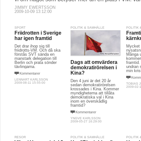
JIMMY EWERTSSON
2009-10-09 13:12:00
SPORT
POLITIK & SAMHÄLLE
POLITIK
Friidrotten i Sverige
Framt
har igen framtid
kärnk
Det drar ihop sig till
Mycket 
friidrotts-VM. Och då ska
nysatsn
förstås SVT sända en
Många u
manstark delegation till
kommer 
Dags att omvärdera
Berlin och prata sönder
framtid. 
tävlingarna.
undran s
demokratirörelsen i
min kris
Kina?
Kommentarer
Komme
LENNART KARLSSON
Den 4 juni är det 20 år
2009-08-11 15:55:00
TOBIAS 
sedan demokratirörelsen
2009-02-1
krossades i Kina. Kommer
myndigheterna att tillåta
demokratiska val i Kina
inom en överskådlig
framtid?
Kommentarer
YNGVE KARLSSON
2009-05-27 16:29:00
RESOR
POLITIK & SAMHÄLLE
POLITIK