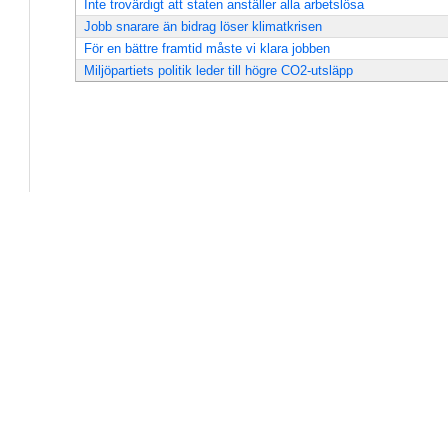
Inte trovärdigt att staten anställer alla arbetslösa
Jobb snarare än bidrag löser klimatkrisen
För en bättre framtid måste vi klara jobben
Miljöpartiets politik leder till högre CO2-utsläpp