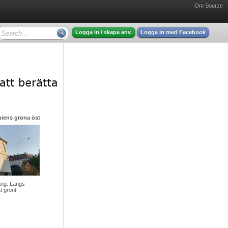
Om Sourze
Logga in / skapa anv.
Logga in med Facebook
eniens gröna öst
äng. Längs
t grönt