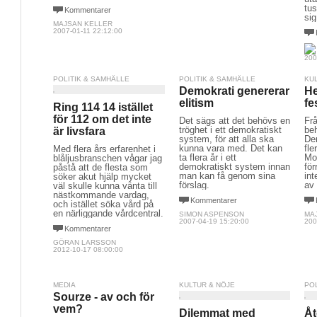
tus
Kommentarer
sig
MAJSAN KELLER
2007-01-11 22:12:00
200
POLITIK & SAMHÄLLE
POLITIK & SAMHÄLLE
KU
Demokrati genererar
He
elitism
fe
Ring 114 14 istället
för 112 om det inte
Det sägs att det behövs en
Frå
tröghet i ett demokratiskt
beh
är livsfara
system, för att alla ska
Den
kunna vara med. Det kan
fle
Med flera års erfarenhet i
ta flera år i ett
Mo
blåljusbranschen vågar jag
demokratiskt system innan
fö
påstå att de flesta som
man kan få genom sina
int
söker akut hjälp mycket
förslag.
av 
väl skulle kunna vänta till
nästkommande vardag,
Kommentarer
och istället söka vård på
en närliggande vårdcentral.
SIMON ASPENSON
MA
2007-04-19 15:20:00
200
Kommentarer
GÖRAN LARSSON
2012-10-17 08:00:00
MEDIA
KULTUR & NÖJE
PO
Sourze - av och för
vem?
Dilemmat med
Åt