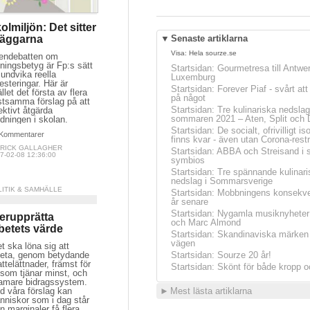
olmiljön: Det sitter
väggarna
▼
Senaste artiklarna
Visa:
Hela sourze.se
endebatten om
ningsbetyg är Fp:s sätt
Startsidan
:
Gourmetresa till Antwe
 undvika reella
Luxemburg
esteringar. Här är
Startsidan
:
Forever Piaf - svårt at
ället det första av flera
på något
stsamma förslag på att
Startsidan
:
Tre kulinariska nedslag
ektivt åtgärda
sommaren 2021 – Aten, Split och 
dningen i skolan.
Startsidan
:
De socialt, ofrivilligt is
Kommentarer
finns kvar - även utan Corona-restr
TRICK GALLAGHER
Startsidan
:
ABBA och Streisand i 
7-02-08 12:36:00
symbios
Startsidan
:
Tre spännande kulinari
nedslag i Sommarsverige
LITIK & SAMHÄLLE
Startsidan
:
Mobbningens konsekve
år senare
Startsidan
:
Nygamla musiknyheter
erupprätta
och Marc Almond
betets värde
Startsidan
:
Skandinaviska märken 
vägen
t ska löna sig att
beta, genom betydande
Startsidan
:
Sourze 20 år!
ttelättnader, främst för
Startsidan
:
Skönt för både kropp o
 som tjänar minst, och
ramare bidragssystem.
d våra förslag kan
►
Mest lästa artiklarna
nniskor som i dag står
n marginaler få flera