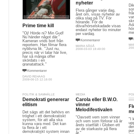
nyheter
Di
so
Flera gånger varje dag,
frå
året om, visas nyheter av
var
olika slag på TV. För
skr
hörande. För de
Ad
Prime time kill
döva/hörselskadade visas
hö
endast nyheter tio minuter
med
"Oj! Hörde ni? Min Gud!
per vardag.
Nu händer något där."
Kommentarer
Kameran vrids bort från
reportern. Han filmar flera
MA
MARIA SÅGÅ
200
nyblivna lik. "Just nu,
2008-03-03 18:49:00
precis när vi talar här live,
har så många offer
skördats i en
granatattack."
Kommentarer
DAVID REHAAG
2009-06-15 12:16:00
POLITIK & SAMHÄLLE
MEDIA
PO
Demokrati genererar
Carola eller B.W.O.
elitism
vinner
Fl
Melodifestivalen
m
Det sägs att det behövs en
tröghet i ett demokratiskt
"Oavsett vem som vinner
"I 
system, för att alla ska
och vem som förlorar så är
upp
kunna vara med. Det kan
årets startfält i Globen ett
den
ta flera år i ett
av de starkaste på flera
pun
demokratiskt system innan
år."