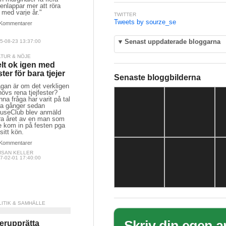
enlappar mer att röra
 med varje år."
TWITTER
Tweets by sourze_se
Kommentarer
▼
Senast uppdaterade bloggarna
5-08-23 13:37:00
LTUR & NÖJE
lt ok igen med
ster för bara tjejer
Senaste bloggbilderna
gan är om det verkligen
övs rena tjejfester?
na fråga har varit på tal
ra gånger sedan
useClub blev anmäld
rra året av en man som
e kom in på festen pga
sitt kön.
Kommentarer
JSAN KELLER
7-02-01 17:40:00
LITIK & SAMHÄLLE
erupprätta