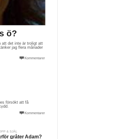
s ö?
att det inte är troligt att
 tänker jag flera månader
Kommentarer
s försökt att få
kydd.
Kommentarer
OPP & SJÄL
rför gråter Adam?