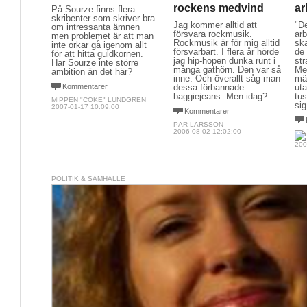
rockens medvind
ar
På Sourze finns flera
skribenter som skriver bra
Jag kommer alltid att
"De
om intressanta ämnen
försvara rockmusik.
ar
men problemet är att man
Rockmusik är för mig alltid
ska
inte orkar gå igenom allt
försvarbart. I flera år hörde
de
för att hitta guldkornen.
jag hip-hopen dunka runt i
st
Har Sourze inte större
många gathörn. Den var så
Me
ambition än det här?
inne. Och överallt såg man
mä
Kommentarer
dessa förbannade
uta
baggiejeans. Men idag?
tus
MIPPEN "COKE" LUNDGREN
sig
2007-01-17 10:09:00
Kommentarer
PÄR LARSSON
2006-08-02 12:02:00
200
POLITIK & SAMHÄLLE