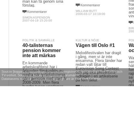
men
man kan få genom sina
fra
förslag.
Kommentarer
som
WILLIAM BUTT
Kommentarer
ant
2006-03-17 10:19:00
vi
SIMON ASPENSON
2007-04-19 15:20:00
BI
200
POLITIK & SAMHÄLLE
KULTUR & NÖJE
PO
40-talisternas
Vägen till Oslo #1
Wa
pension kommer
oc
Melodifestivalen har dragit
inte att märkas
i gång, men vi är inte
Wal
ensamma. Flera länder har
se
En kommande
redan valt låtar till
hät
arbetskraftbrist har i
Eurovision Song Contest
fo
årtionden förutspåtts av
Sourze [loggan] © Nättidningen Sourze, ett registrerat massmedium hos Radio- och
och jag ska presentera
rap
media när fyrtiotalisterna
TV-verket. Sourze är också ett registrerat varumärke.
bidragen i en artikelserie
se 
går i pension med start år
Databasens namn är Sourze. Ansvarig utgivare är Carl Olof Schlyter.
på fem delar.
nyh
2008-2009. Men flera
gr
hundra tusen ungdomar
Kommentarer
olj
väntar de närmaste åren
ADAM PETTERSSON
på sitt inträde på
2010-02-24 12:39:00
arbetsmarknaden.
PE
Kommentarer
200
CARL-ÅKE GIDLUND
2010-03-18 12:32:00
MEDIA
POLITIK & SAMHÄLLE
PO
Alliansliberal media
En möjlighet till att