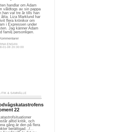
kten handlar om Adam
m våldtogs av sin pappa
n han var tre år tills han
 åtta. Liza Marklund har
ivit flera krönikor om
am i Expressen under
sten. Jag känner Adam
 familj personligen.
Kommentarer
RINA ENGAN
8-01-08 20:30:00
LITIK & SAMHÄLLE
odvågskatastrofens
oment 22
katastrofsituationer
står alltid kritik, och
na gång är den på flera
kter berättigad.../...