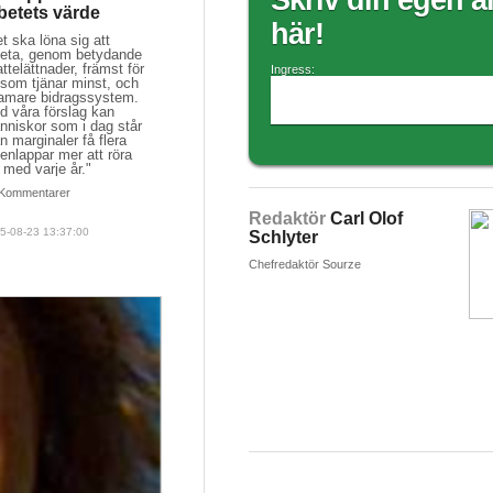
Skriv din egen ar
betets värde
här!
t ska löna sig att
beta, genom betydande
ttelättnader, främst för
Ingress:
 som tjänar minst, och
ramare bidragssystem.
d våra förslag kan
nniskor som i dag står
n marginaler få flera
enlappar mer att röra
 med varje år."
Kommentarer
Redaktör
Carl Olof
5-08-23 13:37:00
Schlyter
Chefredaktör Sourze