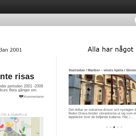
Startsidan / Maribor – vinets hjärta i Slov
nte risas
nder perioden 2001 -2008
nkurs flera gånger om.
Kommentarer
Det doftar av solvarma druvor och nyslagen 
floden Drava breder vinrankorna ut sig som et
LITIK & SAMHÄLLE
lapptäcke över de böljande kullarna. Här, i ...
●
●
●
●
●