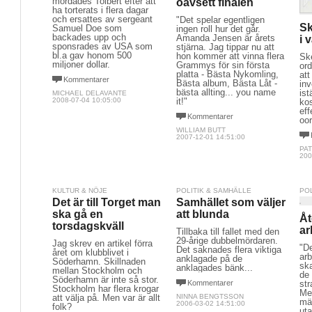
mördades Tolbert efter att
oavsett finalen
ha torterats i flera dagar
och ersattes av sergeant
"Det spelar egentligen
Sk
Samuel Doe som
ingen roll hur det går.
backades upp och
Amanda Jensen är årets
i 
sponsrades av USA som
stjärna. Jag tippar nu att
bl.a gav honom 500
hon kommer att vinna flera
Sk
miljoner dollar.
Grammys för sin första
ord
platta - Bästa Nykomling,
att
Kommentarer
Bästa album, Bästa Låt -
inv
bästa allting... you name
ist
MICHAEL DELAVANTE
2008-07-04 10:05:00
it!"
ko
eff
Kommentarer
oor
WILLIAM BUTT
2007-12-01 14:51:00
PA
200
KULTUR & NÖJE
POLITIK & SAMHÄLLE
PO
Det är till Torget man
Samhället som väljer
ska gå en
att blunda
Åt
torsdagskväll
ar
Tillbaka till fallet med den
29-årige dubbelmördaren.
Jag skrev en artikel förra
"De
Det saknades flera viktiga
året om klubblivet i
ar
anklagade på de
Söderhamn. Skillnaden
ska
anklagades bänk...
mellan Stockholm och
de
Söderhamn är inte så stor.
Kommentarer
st
Stockholm har flera krogar
Me
att välja på. Men var är allt
NINNA BENGTSSON
mä
2006-03-02 14:51:00
folk?
uta