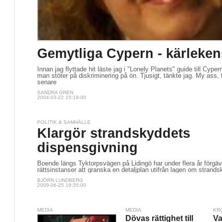
Gemytliga Cypern - kärleken
Innan jag flyttade hit läste jag i "Lonely Planets" guide till Cypern 
man stöter på diskriminering på ön. Tjusigt, tänkte jag. My ass,
senare
SANDRA GREN
2004-03-22 15:19:00
POLITIK & SAMHÄLLE
Klargör strandskyddets
dispensgivning
Boende längs Tyktorpsvägen på Lidingö har under flera år förgäve
rättsinstanser att granska en detaljplan utifrån lagen om strands
BJÖRN LUNDBERG
2009-06-25 19:35:00
MEDIA
MEDIA
KR
Dövas rättighet till
Va