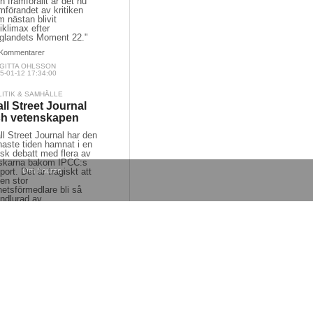
 framförallt är det nu
mförandet av kritiken
 nästan blivit
iklimax efter
nglandets Moment 22."
Kommentarer
RGITTA OHLSSON
5-01-12 17:34:00
LITIK & SAMHÄLLE
ll Street Journal
h vetenskapen
l Street Journal har den
naste tiden hamnat i en
sk debatt med flera av
rskarna bakom IPCC:s
port. Det är tragiskt att
Om Sourze
en stor
etsförmedlare bli så
undlurad av
eintressenter.
Kommentarer
TTER HEDBERG
8-02-25 13:29:00
LITIK & SAMHÄLLE