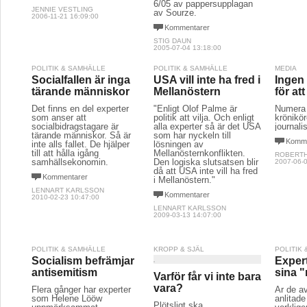
6/05 av pappersupplagan
JENNIE VESTLING
av Sourze.
2006-11-21 16:09:00
Kommentarer
STIG DAUN
2005-07-04 13:18:00
POLITIK & SAMHÄLLE
POLITIK & SAMHÄLLE
MEDIA
Socialfallen är inga
USA vill inte ha fred i
Ingen 
tärande människor
Mellanöstern
för at
Det finns en del experter
"Enligt Olof Palme är
Numera k
som anser att
politik att vilja. Och enligt
krönikör
socialbidragstagare är
alla experter så är det USA
journalis
tärande människor. Så är
som har nyckeln till
Komme
inte alls fallet. De hjälper
lösningen av
till att hålla igång
Mellanösternkonflikten.
ROBERT
samhällsekonomin.
Den logiska slutsatsen blir
2007-06-0
då att USA inte vill ha fred
Kommentarer
i Mellanöstern."
LENNART KARLSSON
Kommentarer
2010-02-23 10:47:00
LENNART KARLSSON
2009-03-13 14:07:00
POLITIK & SAMHÄLLE
KROPP & SJÄL
POLITIK
Socialism befrämjar
Expert
antisemitism
sina 
Varför får vi inte bara
vara?
Flera gånger har experter
Är de a
som Helene Lööw
anlitade
Plötsligt ska