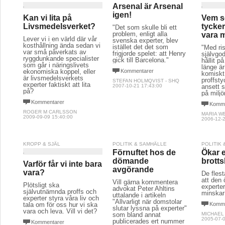
Arsenal är Arsenal
igen!
Kan vi lita på
Vem s
Livsmedelsverket?
tycke
"Det som skulle bli ett
problem, enligt alla
vara m
Lever vi i en värld där vår
svenska experter, blev
kosthållning ända sedan vi
istället det det som
"Med ris
var små påverkats av
frigjorde spelet: att Henry
självgo
ryggdunkande specialister
gick till Barcelona."
hållit p
som går i näringslivets
länge är
ekonomiska koppel, eller
Kommentarer
komiskt 
är livsmedelsverkets
proffsty
STEFAN HOLMQVIST - SHQ
experter faktiskt att lita
2007-10-21 17:43:00
ansett s
på?
på miljö
Kommentarer
Komme
ROGER M CARLSSON
MARIA W
2009-09-09 15:40:00
2006-12-2
KROPP & SJÄL
POLITIK & SAMHÄLLE
POLITIK
Förnuftet hos de
Ökar e
dömande
brotts
Varför får vi inte bara
avgörande
vara?
De fles
att den
Vill gärna kommentera
Plötsligt ska
experter
advokat Peter Ahltins
självutnämnda proffs och
minskar
uttalande i artikeln
experter styra våra liv och
"Allvarligt när domstolar
tala om för oss hur vi ska
Komme
slutar lyssna på experter"
vara och leva. Vill vi det?
som bland annat
MICHAEL
2005-07-0
publicerades ert nummer
Kommentarer