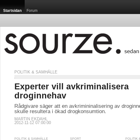
Startsidan
Forum
POLITIK & SAMHÄLLE
Experter vill avkriminalisera
droginnehav
Rådgivare säger att en avkrimininalisering av drogin
skulle resultera i ökad drogkonsumtion.
MARTIN EKDAHL
2012-11-12 07:00:00
POLITIK & SAMHÄLLE
SPORT
POLITIK