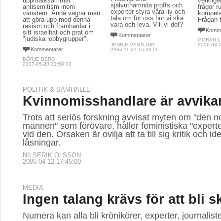
uppmärksammat
verklig
självutnämnda proffs och
antisemitism inom
frågor 
experter styra våra liv och
vänstern. Ändå vägrar man
kompet
tala om för oss hur vi ska
att göra upp med denna
Frågan t
vara och leva. Vill vi det?
rasism och framhärdar i
Komme
sitt israelhat och prat om
Kommentarer
"judiska lobbygrupper".
GÖRAN 
JENNIE VESTLING
2006-03-1
Kommentarer
2006-11-21 16:09:00
BÖRJE BERG
2007-05-20 22:58:00
POLITIK & SAMHÄLLE
Kvinnomisshandlare är avvika
Trots att seriös forskning avvisat myten om "den 
mannen" som förövare, håller feministiska "experter
vid den. Orsaken är ovilja att ta till sig kritik och i
låsningar.
NILSERIK OLSSON
2005-04-12 17:45:00
MEDIA
Ingen talang krävs för att bli s
Numera kan alla bli krönikörer, experter, journaliste