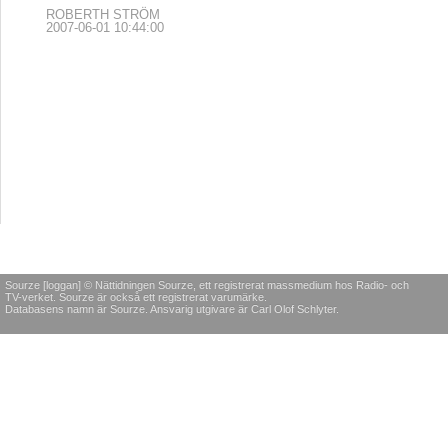
ROBERTH STRÖM
2007-06-01 10:44:00
Sourze [loggan] © Nättidningen Sourze, ett registrerat massmedium hos Radio- och
TV-verket. Sourze är också ett registrerat varumärke.
Databasens namn är Sourze. Ansvarig utgivare är Carl Olof Schlyter.