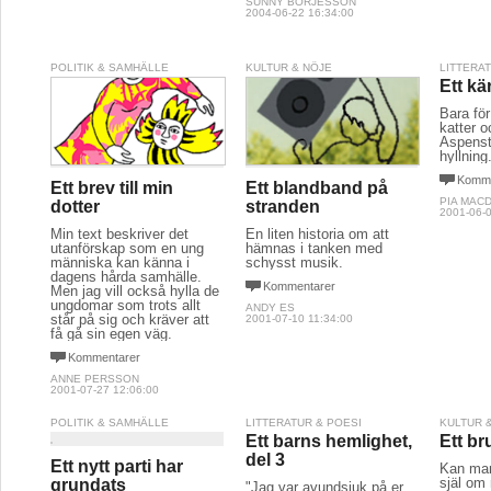
SUNNY BÖRJESSON
2004-06-22 16:34:00
POLITIK & SAMHÄLLE
KULTUR & NÖJE
LITTERA
Ett kä
Bara för
katter 
Aspenstr
hyllning
Komme
Ett brev till min
Ett blandband på
PIA MAC
dotter
stranden
2001-06-0
Min text beskriver det
En liten historia om att
utanförskap som en ung
hämnas i tanken med
människa kan känna i
schysst musik.
dagens hårda samhälle.
Kommentarer
Men jag vill också hylla de
ungdomar som trots allt
ANDY ES
står på sig och kräver att
2001-07-10 11:34:00
få gå sin egen väg.
Kommentarer
ANNE PERSSON
2001-07-27 12:06:00
POLITIK & SAMHÄLLE
LITTERATUR & POESI
KULTUR 
Ett barns hemlighet,
Ett br
del 3
Ett nytt parti har
Kan ma
själ om
grundats
"Jag var avundsjuk på er