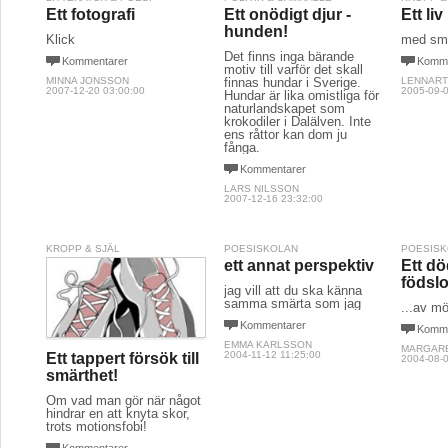
Ett fotografi
Ett onödigt djur -
Ett liv
hunden!
Klick
med små
Det finns inga bärande
Kommentarer
Komme
motiv till varför det skall
MINNA JONSSON
finnas hundar i Sverige.
LENNART
2007-12-20 03:00:00
2005-09-0
Hundar är lika omistliga för
naturlandskapet som
krokodiler i Dalälven. Inte
ens råttor kan dom ju
fånga.
Kommentarer
LARS NILSSON
2007-12-16 23:32:00
KROPP & SJÄL
POESISKOLAN
POESIS
ett annat perspektiv
Ett dö
födsl
jag vill att du ska känna
samma smärta som jag
...av mö
Kommentarer
Komme
EMMA KARLSSON
MARGAR
2004-11-12 11:25:00
Ett tappert försök till
2004-08-0
smärthet!
Om vad man gör när något
hindrar en att knyta skor,
trots motionsfobi!
Kommentarer