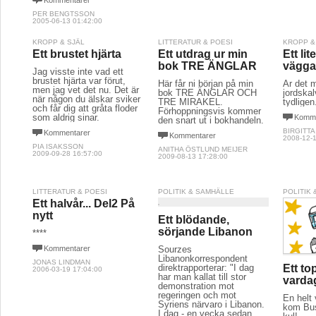
PER BENGTSSON
2005-06-13 01:42:00
KROPP & SJÄL
LITTERATUR & POESI
KROPP &
Ett brustet hjärta
Ett utdrag ur min
Ett lit
bok TRE ÄNGLAR
vägga
Jag visste inte vad ett
brustet hjärta var förut,
Här får ni början på min
Är det 
men jag vet det nu. Det är
bok TRE ÄNGLAR OCH
jordskal
när någon du älskar sviker
TRE MIRAKEL.
tydligen
och får dig att gråta floder
Förhoppningsvis kommer
som aldrig sinar.
Komme
den snart ut i bokhandeln.
BIRGITTA
Kommentarer
Kommentarer
2008-12-1
PIA ISAKSSON
ANITHA ÖSTLUND MEIJER
2009-09-28 16:57:00
2009-08-13 17:28:00
LITTERATUR & POESI
POLITIK & SAMHÄLLE
POLITIK
Ett halvår... Del2 På
nytt
Ett blödande,
sörjande Libanon
****
Kommentarer
Sourzes
Libanonkorrespondent
JONAS LINDMAN
direktrapporterar: "I dag
Ett to
2006-03-19 17:04:00
har man kallat till stor
varda
demonstration mot
regeringen och mot
En helt 
Syriens närvaro i Libanon.
kom Bus
I dag - en vecka sedan