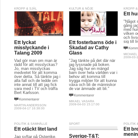
KROPP & SJÄL
KULTUR & NÖJE
KROPP &
Ett hu
"Något 
gång jag
med hun
vilken o
och livs
sig till l
Ett lyckat
Ett fosterbarns öde i
misslyckande i
Skadad av Cathy
Komme
Talang 2009
Glass
MICHAEL
2009-03-1
Vad gör man om man är
"Jag tänkte på det där när
rädd för att misslyckas?
jag lyssnade på boken.
Jo, man misslyckas
Jag såg hur en mängd
medvetet för att komma
barn över hela världen var i
över detta. Så tänkte jag i
behov att komma till
alla fall och de ledde om
trygga miljöer för att kunna
inte annat till att jag fick
växa och bli de människor
vara med i TV och träffa
de var ämnade att bli."
Bert Karlsson.
Kommentarer
Kommentarer
MIKAEL VASARA
2009-04-03 15:17:00
MARTIN ANDERSSON
2009-04-17 16:38:00
POLITIK & SAMHÄLLE
SPORT
POLITIK
Ett otäckt litet land
Ett br
meni
Sverige-T&T:
Jag syftar på Österrike.