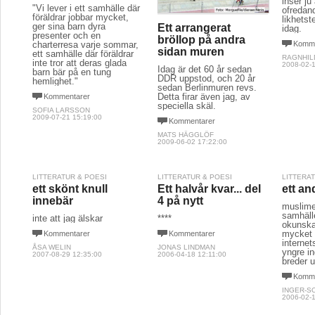
inser ju
"Vi lever i ett samhälle där
ofredand
föräldrar jobbar mycket,
likhets
ger sina barn dyra
Ett arrangerat
idag.
presenter och en
bröllop på andra
charterresa varje sommar,
Komme
sidan muren
ett samhälle där föräldrar
RAGNHIL
inte tror att deras glada
2008-02-1
Idag är det 60 år sedan
barn bär på en tung
DDR uppstod, och 20 år
hemlighet."
sedan Berlinmuren revs.
Detta firar även jag, av
Kommentarer
speciella skäl.
SOFIA LARSSON
2009-07-21 15:19:00
Kommentarer
MATS HÄGGLÖF
2009-06-02 17:22:00
LITTERATUR & POESI
LITTERATUR & POESI
LITTERA
ett skönt knull
Ett halvår kvar... del
ett an
innebär
4 på nytt
muslimer
samhälle
inte att jag älskar
****
okunska
mycket e
Kommentarer
Kommentarer
interne
ÅSA WELIN
JONAS LINDMAN
yngre in
2007-08-29 12:35:00
2006-04-18 12:11:00
breder u
Komme
INGER-S
2006-02-1