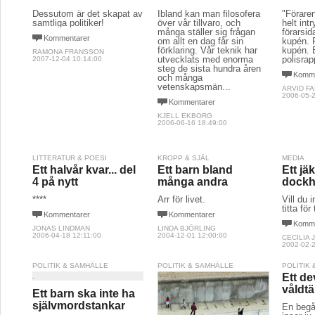
Dessutom är det skapat av
Ibland kan man filosofera
"Föraren
samtliga politiker!
över vår tillvaro, och
helt int
många ställer sig frågan
förarsid
Kommentarer
om allt en dag får sin
kupén. R
förklaring. Vår teknik har
kupén. B
RAMONA FRANSSON
utvecklats med enorma
polisrap
2007-12-04 10:14:00
steg de sista hundra åren
Komme
och många
vetenskapsmän...
ARVID F
2006-05-2
Kommentarer
KJELL EKBORG
2006-06-16 18:49:00
LITTERATUR & POESI
KROPP & SJÄL
MEDIA
Ett halvår kvar... del
Ett barn bland
Ett jä
4 på nytt
många andra
dockh
****
Ärr för livet.
Vill du 
titta för
Kommentarer
Kommentarer
Komme
JONAS LINDMAN
LINDA BJÖRLING
2006-04-18 12:11:00
2004-12-01 12:00:00
CECILIA 
2002-02-2
POLITIK & SAMHÄLLE
POLITIK & SAMHÄLLE
POLITIK
Ett de
våldt
Ett barn ska inte ha
självmordstankar
En begå