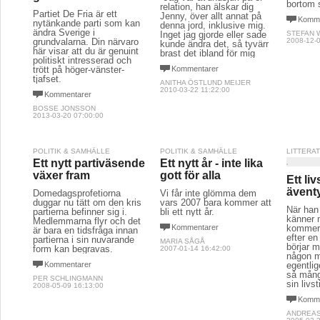
bortom s
relation, han älskar dig
Partiet De Fria är ett
Jenny, över allt annat på
Komme
nytänkande parti som kan
denna jord, inklusive mig.
ändra Sverige i
Inget jag gjorde eller sade
STEFAN 
grundvalarna. Din närvaro
2008-12-0
kunde ändra det, så tyvärr
här visar att du är genuint
brast det ibland för mig
politiskt intresserad och
trött på höger-vänster-
Kommentarer
tjafset.
ANITHA ÖSTLUND MEIJER
2010-03-22 11:22:00
Kommentarer
BOSSE JONSSON
2013-03-20 07:00:00
POLITIK & SAMHÄLLE
POLITIK & SAMHÄLLE
LITTERA
Ett nytt partiväsende
Ett nytt år - inte lika
växer fram
gott för alla
Ett li
ävent
Domedagsprofetiorna
Vi får inte glömma dem
duggar nu tätt om den kris
vars 2007 bara kommer att
När han 
partierna befinner sig i.
bli ett nytt år.
känner 
Medlemmarna flyr och det
Kommentarer
kommer 
är bara en tidsfråga innan
efter e
partierna i sin nuvarande
MARIA SÅGÅ
börjar 
form kan begravas.
2007-01-14 16:42:00
någon 
Kommentarer
egentli
så mång
PER SCHLINGMANN
sin livst
2008-05-09 16:13:00
Komme
ANDREAS