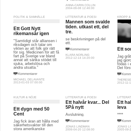
ANNA-CARIN COLLIN
2004-06-08 12:46:00
POLITIK & SAMHÄLLE
LITTERATUR & POESI
KROPP &
Mannen som svalde
tiden. utkast ett, del
Ett Gott Nytt
tre.
rikemansår igen
se beskrivningen på del
"Samtidigt står alliansen i
ett.
riksdagen och talar om
vikten av att folk gör rätt
Ett so
Kommentarer
för sig. Medicinen för att få
KLARA NORLING
fart på Sverige var bland
Jag gråt
2012-12-14 14:20:00
annat att sänka stödet till
jag gjor
sjuka, arbetslösa och
födas i 
andra utsatta."
Det förs
Kommentarer
Komme
MICHAEL DELAVANTE
THERES
2013-01-03 07:00:00
2012-11-1
KULTUR & NÖJE
LITTERATUR & POESI
LITTERA
Ett halvår kvar... Del
Ett ha
5På nytt
leva
Ett dygn med 50
Cent
Avslutning.
****
Jag fick äran att hålla med
Kommentarer
Komme
säkerhetsvakter till den
JONAS LINDMAN
JONAS L
stora amerikanske
2006-04-20 12:08:00
2005-09-2