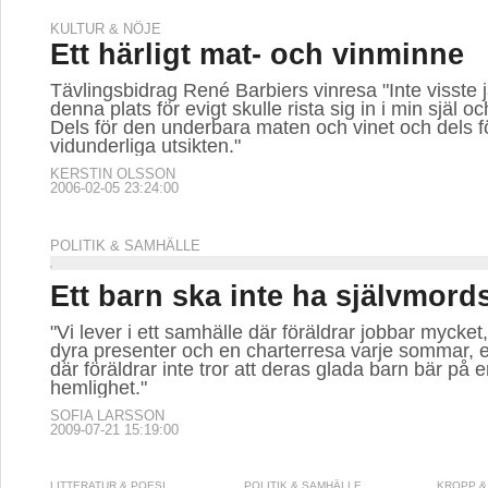
KULTUR & NÖJE
Ett härligt mat- och vinminne
Tävlingsbidrag René Barbiers vinresa "Inte visste j
denna plats för evigt skulle rista sig in i min själ oc
Dels för den underbara maten och vinet och dels f
vidunderliga utsikten."
KERSTIN OLSSON
2006-02-05 23:24:00
POLITIK & SAMHÄLLE
Ett barn ska inte ha självmord
"Vi lever i ett samhälle där föräldrar jobbar mycket
dyra presenter och en charterresa varje sommar, e
där föräldrar inte tror att deras glada barn bär på 
hemlighet."
SOFIA LARSSON
2009-07-21 15:19:00
LITTERATUR & POESI
POLITIK & SAMHÄLLE
KROPP &