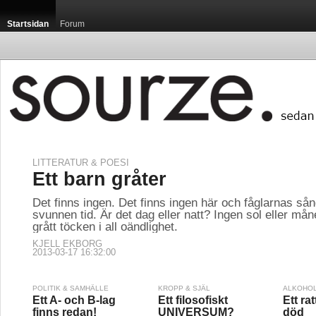
Startsidan
Forum
LITTERATUR & POESI
Ett barn gråter
Det finns ingen. Det finns ingen här och fåglarnas sång
svunnen tid. Är det dag eller natt? Ingen sol eller mån
grått töcken i all oändlighet.
KJELL EKBORG
2013-03-17 16:32:00
POLITIK & SAMHÄLLE
KROPP & SJÄL
ALKOHOL
Ett A- och B-lag
Ett filosofiskt
Ett rat
finns redan!
UNIVERSUM?
död