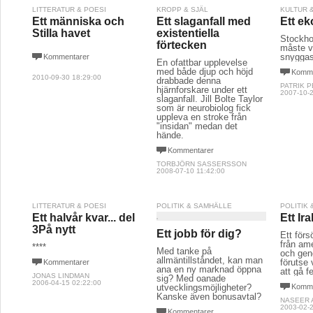
LITTERATUR & POESI
KROPP & SJÄL
KULTUR 
Ett människa och
Ett slaganfall med
Ett ek
Stilla havet
existentiella
Stockho
förtecken
måste v
snyggas
Kommentarer
En ofattbar upplevelse
med både djup och höjd
Komme
2010-09-30 18:29:00
drabbade denna
PATRIK 
hjärnforskare under ett
2007-10-2
slaganfall. Jill Bolte Taylor
som är neurobiolog fick
uppleva en stroke från
"insidan" medan det
hände.
Kommentarer
TORBJÖRN SASSERSSON
2008-07-10 11:42:00
LITTERATUR & POESI
POLITIK & SAMHÄLLE
POLITIK
Ett halvår kvar... del
Ett Ira
3På nytt
Ett jobb för dig?
Ett förs
från am
****
Med tanke på
och gen
allmäntillståndet, kan man
förutse
Kommentarer
ana en ny marknad öppna
att gå fe
JONAS LINDMAN
sig? Med oanade
2006-04-15 02:22:00
utvecklingsmöjligheter?
Komme
Kanske även bonusavtal?
NASEER 
2003-02-2
Kommentarer