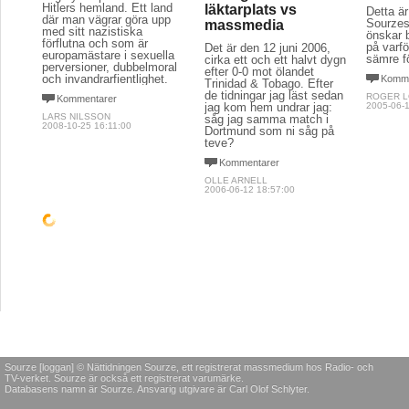
Hitlers hemland. Ett land
läktarplats vs
Detta är
där man vägrar göra upp
Sourzes
massmedia
med sitt nazistiska
önskar 
förflutna och som är
på varfö
Det är den 12 juni 2006,
europamästare i sexuella
sämre fö
cirka ett och ett halvt dygn
perversioner, dubbelmoral 
efter 0-0 mot ölandet
och invandrarfientlighet.
Komme
Trinidad & Tobago. Efter
de tidningar jag läst sedan
ROGER 
Kommentarer
jag kom hem undrar jag:
2005-06-1
LARS NILSSON
såg jag samma match i
2008-10-25 16:11:00
Dortmund som ni såg på
teve?
Kommentarer
OLLE ARNELL
2006-06-12 18:57:00
LITTERATUR & POESI
POLITIK & SAMHÄLLE
POLITIK
Ett stort skrubbsår
Ett otä
Ett gott skratt
"Inne i köket hittade Eva
Jag syft
snart på ett stort plåster
Hitlers 
förlänger faktiskt
och efter en snabb
där man
livet
avtvättning klistrade hon
med sitt
på det och tänkte lämna
förflutn
"Det bästa med att ha
huset. Då hörde hon
europam
humor är att man får
plötsligt ett konstigt ljud,
perversi
mindre tid och lust att
och tassande på tå följde
och inva
grubbla över meningen
hon det och hamnade
med det här livet och alla
Komme
utanför gästrummet..."
dess grymheter. Man har
LARS NI
större chans att få ett bra
Kommentarer
2008-10-2
liv."
ANITHA ÖSTLUND MEIJER
2009-10-30 13:38:00