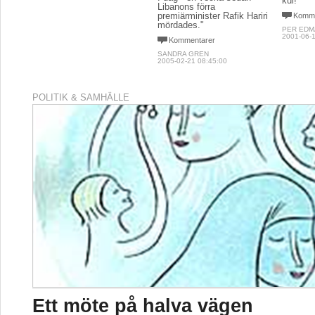
kul!
Libanons förra
premiärminister Rafik Hariri
Komme
mördades."
PER EDM
2001-06-1
Kommentarer
SANDRA GREN
2005-02-21 08:45:00
POLITIK & SAMHÄLLE
Ett möte på halva vägen