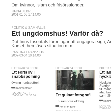
Om kvinnor, islam och frisörsalonger.
NADIA JEBRIL
2001-01-08 17:14:00
POLITIK & SAMHÄLLE
Ett ungdomshus! Varför då?
Det finns tusentals föreningar att engagera sig i,
Korset, hemlösas situation m.m.
RAMONA FRANSSON
2007-03-04 10:14:00
LITTERATUR & POESI
LITTERATUR & POESI
POLITIK
Ett sorts liv i
Ett l
snabbspolning
hyckl
övning i ordspotteri...
Hyckelm
Sverige 
Kommentarer
till mån
idag bro
TOBIAS FASTH
Ett gulnat fotografi
samhäll
2006-01-31 21:33:00
Komme
En samtidsskildring.
LARS NI
Kommentarer
2004-06-0