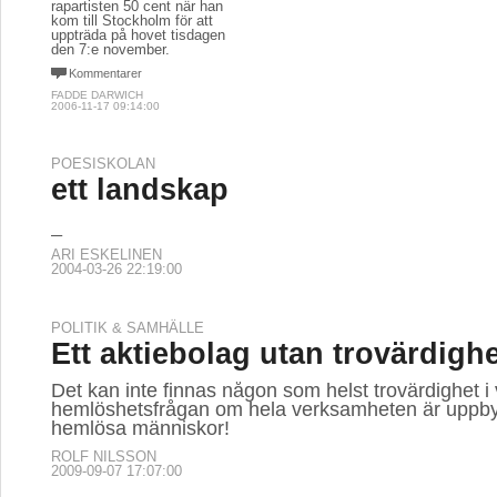
rapartisten 50 cent när han
kom till Stockholm för att
uppträda på hovet tisdagen
den 7:e november.
Kommentarer
FADDE DARWICH
2006-11-17 09:14:00
POESISKOLAN
ett landskap
_
ARI ESKELINEN
2004-03-26 22:19:00
POLITIK & SAMHÄLLE
Ett aktiebolag utan trovärdigh
Det kan inte finnas någon som helst trovärdighet i v
hemlöshetsfrågan om hela verksamheten är uppb
hemlösa människor!
ROLF NILSSON
2009-09-07 17:07:00